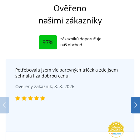
Ověřeno
našimi zákazníky
zákazníků doporučuje
97%
náš obchod
Potřebovala jsem víc barevných triček a zde jsem
+12
sehnala i za dobrou cenu.
Dětský polštářek s potiskem
Povlečení Fotbalový stadion
Ověřený zákazník, 8. 8. 2026
SKLADEM
SKLADEM
v úterý 11. 8.
u vás
v úterý 11. 8.
u vás
169 Kč
555 Kč
DETAIL
DETAIL