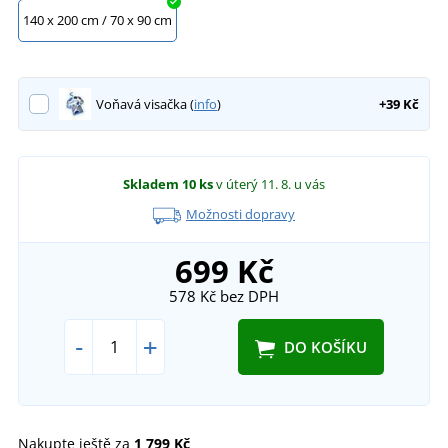
140 x 200 cm / 70 x 90 cm
Voňavá visačka (
info
)
+39 Kč
Skladem
10 ks
v úterý 11. 8.
u vás
Možnosti dopravy
699 Kč
578 Kč
bez DPH
-
+
DO KOŠÍKU
Nakupte ještě za
1 799 Kč