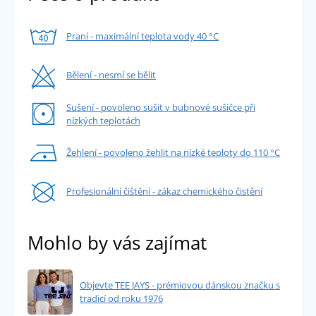
Praní - maximální teplota vody 40 °C
Bělení - nesmí se bělit
Sušení - povoleno sušit v bubnové sušičce při
nízkých teplotách
Žehlení - povoleno žehlit na nízké teploty do 110 °C
Profesionální čištění - zákaz chemického čistění
Mohlo by vás zajímat
Objevte TEE JAYS - prémiovou dánskou značku s
tradicí od roku 1976