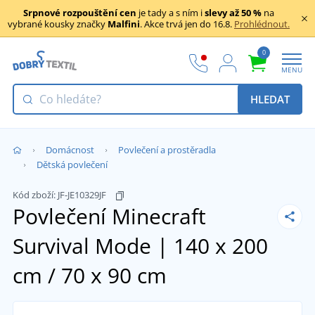
Srpnové rozpouštění cen
je tady a s ním i
slevy až 50 %
na
vybrané kousky značky
Malfini
. Akce trvá jen do 16.8.
Prohlédnout.
0
MENU
HLEDAT
Domácnost
Povlečení a prostěradla
Dětská povlečení
Kód zboží:
JF-JE10329JF
Povlečení Minecraft
Survival Mode | 140 x 200
cm / 70 x 90 cm