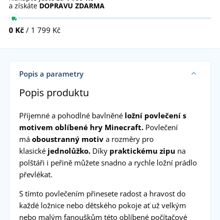
a získáte
DOPRAVU ZDARMA
0 Kč
/ 1 799 Kč
Popis a parametry
Popis produktu
Příjemné a pohodlné bavlněné
ložní povlečení s
motivem oblíbené hry Minecraft.
Povlečení
má
oboustranný motiv
a rozměry pro
klasické
jednolůžko.
Díky
praktickému zipu
na
polštáři i peřině můžete snadno a rychle ložní prádlo
převlékat.
S tímto povlečením přinesete radost a hravost do
každé ložnice nebo dětského pokoje ať už velkým
nebo malým fanouškům této oblíbené počítačové