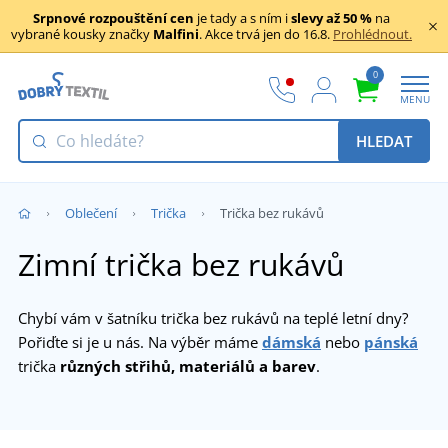
Srpnové rozpouštění cen
je tady a s ním i
slevy až 50 %
na
vybrané kousky značky
Malfini
. Akce trvá jen do 16.8.
Prohlédnout.
0
MENU
HLEDAT
Oblečení
Trička
Trička bez rukávů
Zimní trička bez rukávů
Chybí vám v šatníku trička bez rukávů na teplé letní dny?
Pořiďte si je u nás. Na výběr máme
dámská
nebo
pánská
trička
různých střihů, materiálů a barev
.