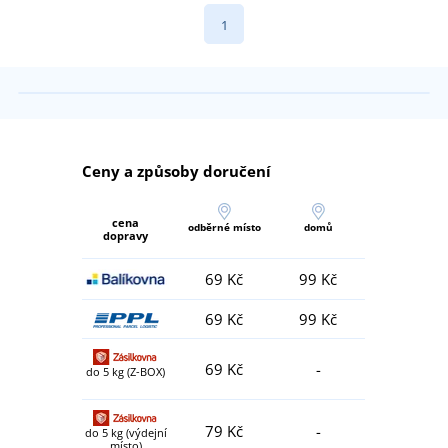
1
Ceny a způsoby doručení
cena
odběrné místo
domů
dopravy
69 Kč
99 Kč
69 Kč
99 Kč
69 Kč
-
do 5 kg (Z-BOX)
79 Kč
-
do 5 kg (výdejní
místo)