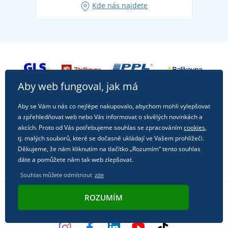
Kde nás najdete
příležitost!
Aby web fungoval, jak má
Aby se Vám u nás co nejlépe nakupovalo, abychom mohli vylepšovat
a zpřehledňovat web nebo Vás informovat o skvělých novinkách a
akcích. Proto od Vás potřebujeme souhlas se zpracováním
cookies
,
tj. malých souborů, které se dočasně ukládají ve Vašem prohlížeči.
Děkujeme, že nám kliknutím na tlačítko „Rozumím“ tento souhlas
dáte a pomůžete nám tak web zlepšovat.
Souhlas můžete odmítnout
zde
ROZUMÍM
Sledujte nás na sociálních sítích