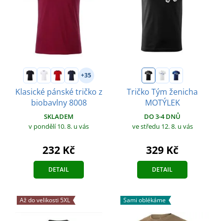
+35
Klasické pánské tričko z
Tričko Tým ženicha
biobavlny 8008
MOTÝLEK
SKLADEM
DO 3-4 DNŮ
v pondělí 10. 8.
u vás
ve středu 12. 8.
u vás
232 Kč
329 Kč
DETAIL
DETAIL
Až do velikosti 5XL
Sami oblékáme