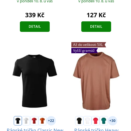
v pondělí 10. 8.
u vás
v pondělí 10. 8.
u vás
127 Kč
339 Kč
DETAIL
DETAIL
Až do velikosti 5XL
Vyšší gramáž
+22
+30
Pánské tričko Classic New
Pánské tričko Heavy