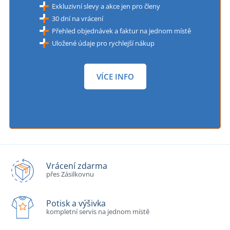
Exkluzivní slevy a akce jen pro členy
30 dní na vrácení
Přehled objednávek a faktur na jednom místě
Uložené údaje pro rychlejší nákup
VÍCE INFO
Vrácení zdarma
přes Zásilkovnu
Potisk a výšivka
kompletní servis na jednom místě