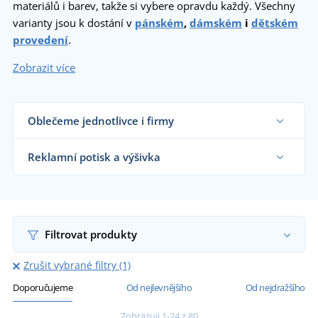
materiálů i barev, takže si vybere opravdu každý. Všechny
varianty jsou k dostání v
pánském
,
dámském
i
dětském
provedení
.
Zobrazit více
Oblečeme jednotlivce i firmy
Dodáváme trička reklamním agenturám, firmám,
obchodníkům s textilem, školám i koncovým
Reklamní potisk a výšivka
zákazníkům již od 1 kusu.
Chci vědět více
Na námi dodávaná reklamní trička vám
natiskneme nebo vyšijeme motiv dle vašeho
přání.
Chci vědět více
Filtrovat produkty
Zrušit vybrané filtry (1)
Doporučujeme
Od nejlevnějšího
Od nejdražšího
Zobrazuji 1-24 z 80