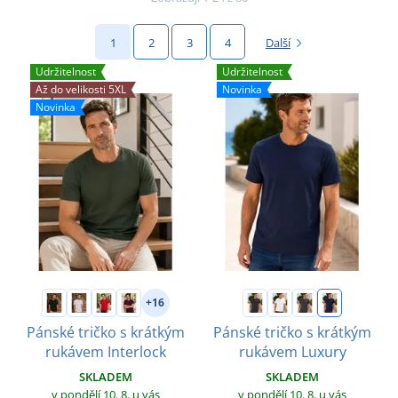
1
2
3
4
Další
Udržitelnost
Udržitelnost
Až do velikosti 5XL
Novinka
Novinka
+16
Pánské tričko s krátkým
Pánské tričko s krátkým
rukávem Interlock
rukávem Luxury
SKLADEM
SKLADEM
v pondělí 10. 8.
u vás
v pondělí 10. 8.
u vás