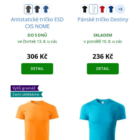
+5
Antistatické tričko ESD
Pánské tričko Destiny
CXS NOME
SKLADEM
DO 5 DNŮ
v pondělí 10. 8.
u vás
ve čtvrtek 13. 8.
u vás
236 Kč
306 Kč
DETAIL
DETAIL
Vyšší gramáž
Sami oblékáme