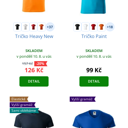
+37
+18
Tričko Heavy New
Tričko Paint
SKLADEM
SKLADEM
v pondělí 10. 8.
u vás
v pondělí 10. 8.
u vás
157 Kč
-20%
126 Kč
99 Kč
DETAIL
DETAIL
Elastické
Vyšší gramáž
Vyšší gramáž
Sami oblékáme