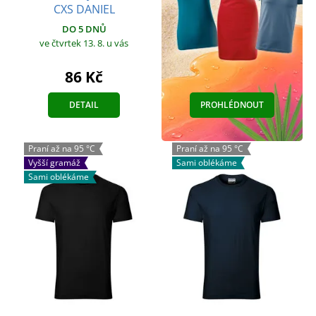
CXS DANIEL
DO 5 DNŮ
ve čtvrtek 13. 8.
u vás
86 Kč
DETAIL
PROHLÉDNOUT
Praní až na 95 °C
Praní až na 95 °C
Vyšší gramáž
Sami oblékáme
Sami oblékáme