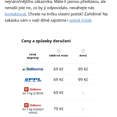
nejnáročnějšího zákazníka. Máte-li jasnou představu, ale
nenašli jste nic, co by jí odpovídalo, neváhejte nás
kontaktovat
. Chcete na tričku vlastní potisk? Zařídíme! Na
zakázku vám v naší dílně zajistíme i
potisk triček
.
Ceny a způsoby doručení
cena
odběrné místo
domů
dopravy
69 Kč
99 Kč
69 Kč
99 Kč
69 Kč
-
do 5 kg (Z-BOX)
79 Kč
-
do 5 kg (výdejní
místo)