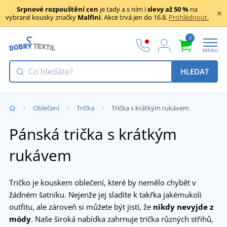
Srpnové rozpouštění cen
je tady a s ním i
slevy až 50 %
na
vybrané kousky značky
Malfini
. Akce trvá jen do 16.8.
Prohlédnout.
0
MENU
HLEDAT
Oblečení
Trička
Trička s krátkým rukávem
Pánská trička s krátkým
rukávem
Tričko je kouskem oblečení, které by nemělo chybět v
žádném šatníku. Nejenže jej sladíte k takřka jakémukoli
outfitu, ale zároveň si můžete být jistí, že
nikdy nevyjde z
módy
. Naše široká nabídka zahrnuje trička různých střihů,