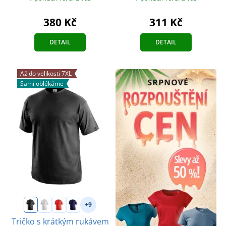
380 Kč
311 Kč
DETAIL
DETAIL
Až do velikosti 7XL
Sami oblékáme
+9
Tričko s krátkým rukávem