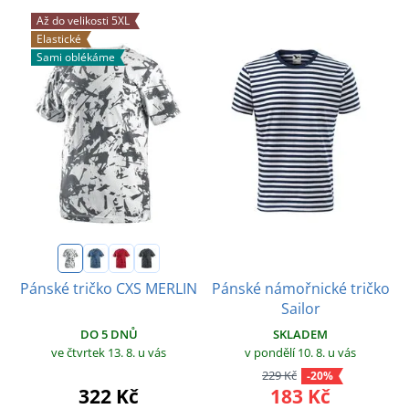
Až do velikosti 5XL
Elastické
Sami oblékáme
Pánské námořnické tričko
Pánské tričko CXS MERLIN
Sailor
DO 5 DNŮ
SKLADEM
ve čtvrtek 13. 8.
u vás
v pondělí 10. 8.
u vás
229 Kč
-20%
322 Kč
183 Kč