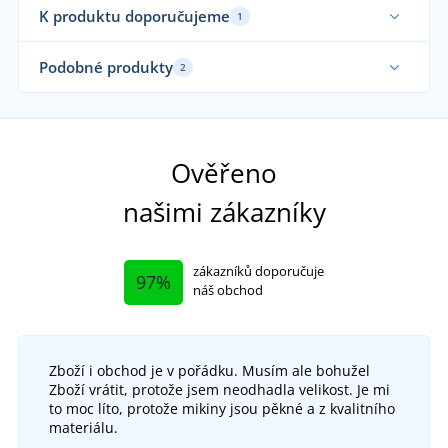
K produktu doporučujeme
1
Až do velikosti 5XL
Podobné produkty
2
Až 
Ověřeno
našimi zákazníky
zákazníků doporučuje
97%
náš obchod
Zboží i obchod je v pořádku. Musím ale bohužel
+42
Zboží vrátit, protože jsem neodhadla velikost. Je mi
Pánské tričko Basic
to moc líto, protože mikiny jsou pěkné a z kvalitního
materiálu.