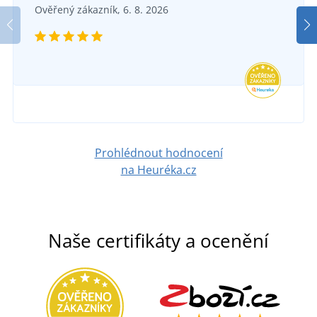
Set 5 ks: Dámské tričko BASIC
SKLADEM
Ověřený zákazník, 6. 8. 2026
v pondělí 10. 8.
u vás
SKLADEM
121 Kč
v pondělí 10. 8.
u vás
DETAIL
569 Kč
DETAIL
Prohlédnout hodnocení
na Heuréka.cz
Naše certifikáty a ocenění