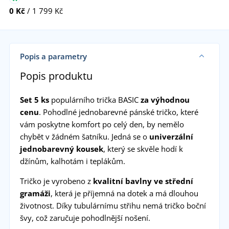
0 Kč
/ 1 799 Kč
Popis a parametry
Popis produktu
Set 5 ks
populárního trička BASIC
za výhodnou
cenu
. Pohodlné jednobarevné pánské tričko, které
vám poskytne komfort po celý den, by nemělo
chybět v žádném šatníku. Jedná se o
univerzální
jednobarevný kousek
, který se skvěle hodí k
džínům, kalhotám i teplákům.
Tričko je vyrobeno z
kvalitní bavlny ve střední
gramáži
, která je příjemná na dotek a má dlouhou
životnost. Díky tubulárnímu střihu nemá tričko boční
švy, což zaručuje pohodlnější nošení.