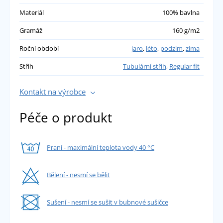
Materiál
100% bavlna
Gramáž
160 g/m2
Roční období
jaro
,
léto
,
podzim
,
zima
Střih
Tubulární střih
,
Regular fit
Kontakt na výrobce
Péče o produkt
Praní - maximální teplota vody 40 °C
Bělení - nesmí se bělit
Sušení - nesmí se sušit v bubnové sušičce