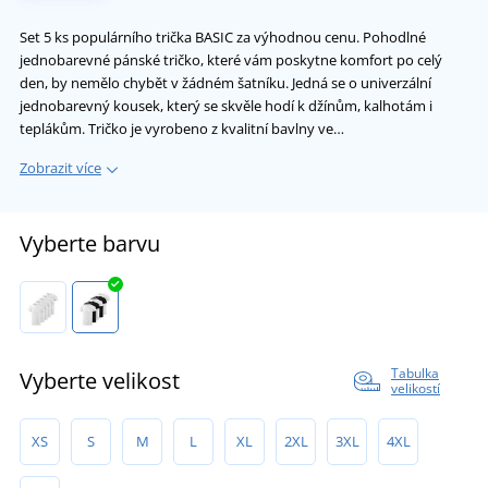
Set 5 ks populárního trička BASIC za výhodnou cenu. Pohodlné
jednobarevné pánské tričko, které vám poskytne komfort po celý
den, by nemělo chybět v žádném šatníku. Jedná se o univerzální
jednobarevný kousek, který se skvěle hodí k džínům, kalhotám i
teplákům. Tričko je vyrobeno z kvalitní bavlny ve…
Zobrazit více
Vyberte barvu
Tabulka
Vyberte velikost
velikostí
XS
S
M
L
XL
2XL
3XL
4XL