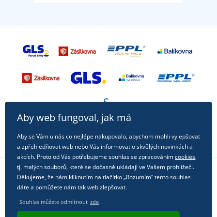
Aby web fungoval, jak má
Aby se Vám u nás co nejlépe nakupovalo, abychom mohli vylepšovat
a zpřehledňovat web nebo Vás informovat o skvělých novinkách a
akcích. Proto od Vás potřebujeme souhlas se zpracováním
cookies
,
tj. malých souborů, které se dočasně ukládají ve Vašem prohlížeči.
Děkujeme, že nám kliknutím na tlačítko „Rozumím“ tento souhlas
Sledujte nás na sociálních sítích
dáte a pomůžete nám tak web zlepšovat.
Souhlas můžete odmítnout
zde