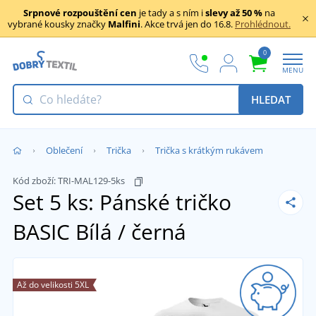
Srpnové rozpouštění cen
je tady a s ním i
slevy až 50 %
na
vybrané kousky značky
Malfini
. Akce trvá jen do 16.8.
Prohlédnout.
0
MENU
HLEDAT
Oblečení
Trička
Trička s krátkým rukávem
Kód zboží:
TRI-MAL129-5ks
Set 5 ks: Pánské tričko
BASIC
Bílá / černá
Až do velikosti 5XL