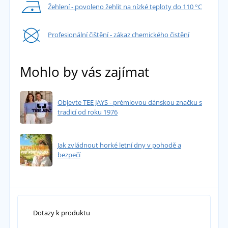
Žehlení - povoleno žehlit na nízké teploty do 110 °C
Profesionální čištění - zákaz chemického čistění
Mohlo by vás zajímat
Objevte TEE JAYS - prémiovou dánskou značku s
tradicí od roku 1976
Jak zvládnout horké letní dny v pohodě a
bezpečí
Dotazy k produktu