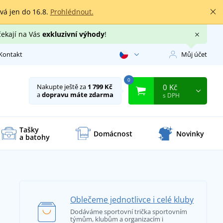
rvá jen do 16.8.
Prohlédnout.
čekají na Vás
exkluzivní výhody
!
Kontakt
Můj účet
0
0 Kč
Nakupte ještě za
1 799 Kč
a
dopravu máte zdarma
s DPH
Tašky
Domácnost
Novinky
a batohy
Oblečeme jednotlivce i celé kluby
Dodáváme sportovní trička sportovním
týmům, klubům a organizacím i