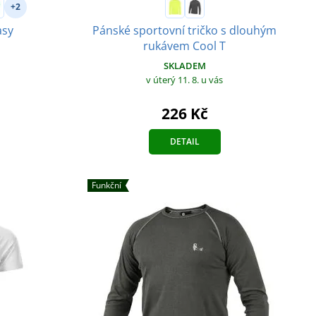
+2
asy
Pánské sportovní tričko s dlouhým
rukávem Cool T
SKLADEM
v úterý 11. 8.
u vás
226 Kč
DETAIL
Funkční