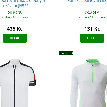
portovní triko s dlouhým
Pánské sportovní tílk
rukávem JN522
DO 6 DNŮ
SKLADEM
v úterý 18. 8.
u vás
v úterý 11. 8.
u vás
435 Kč
131 Kč
DETAIL
DETAIL
Funkční