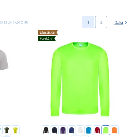
razuji 1-24 z 40
1
2
Další
Elastické
Funkční