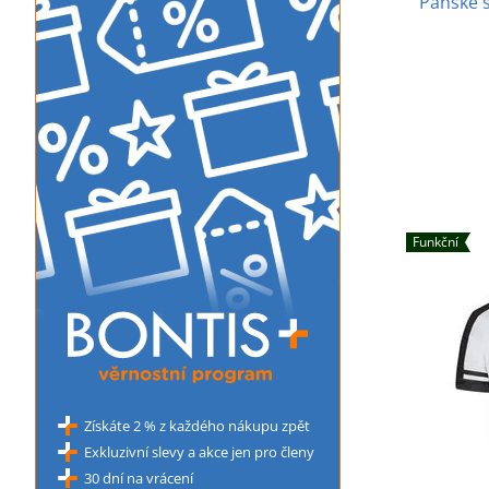
Pánské s
Funkční
Získáte 2 % z každého nákupu zpět
Exkluzivní slevy a akce jen pro členy
30 dní na vrácení