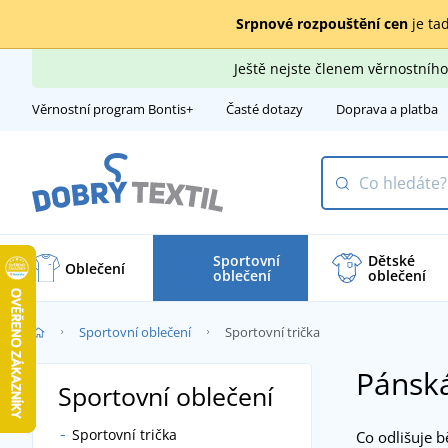
Srpnové rozpouštění cen
je tad
Ještě nejste členem věrnostní
Věrnostní program Bontis+
Časté dotazy
Doprava a platba
Sportovní
Dětské
Oblečení
oblečení
oblečení
Sportovní oblečení
Sportovní trička
Pánská
Sportovní oblečení
Sportovní trička
Co odlišuje b