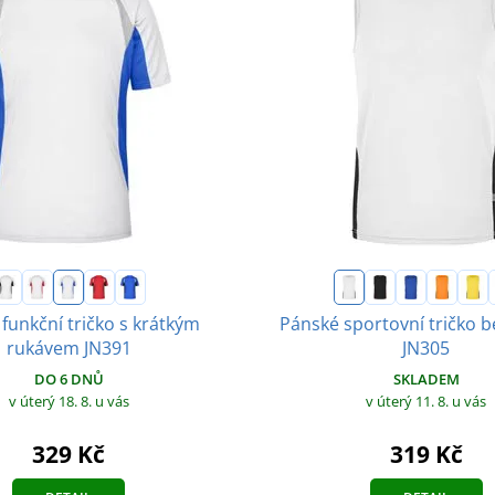
funkční tričko s krátkým
Pánské sportovní tričko 
rukávem JN391
JN305
DO 6 DNŮ
SKLADEM
v úterý 18. 8.
u vás
v úterý 11. 8.
u vás
329 Kč
319 Kč