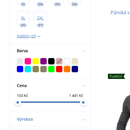
(5)
(36)
(35)
(36)
Pánská s
XL
2XL
(35)
(37)
Dalších (22)
Barva
Funkční
Cena
103 Kč
1 441 Kč
Výrobce