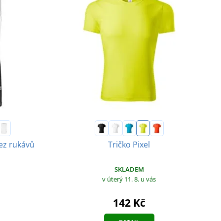
bez rukávů
Tričko Pixel
SKLADEM
v úterý 11. 8.
u vás
142 Kč