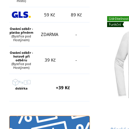
místo)
59 Kč
89 Kč
Udržitelnost
Funkční
Osobní odběr -
platba předem
ZDARMA
-
(Bystřice pod
Hostýnem)
Osobní odběr -
hotově při
39 Kč
-
odběru
(Bystřice pod
Hostýnem)
+39 Kč
dobírka