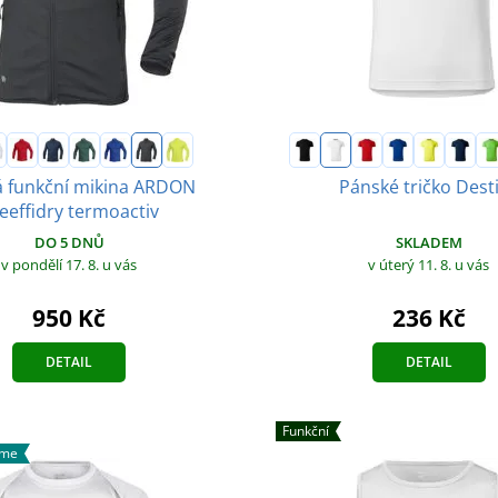
 funkční mikina ARDON
Pánské tričko Dest
eeffidry termoactiv
SKLADEM
DO 5 DNŮ
v úterý 11. 8.
u vás
v pondělí 17. 8.
u vás
236 Kč
950 Kč
DETAIL
DETAIL
Funkční
áme