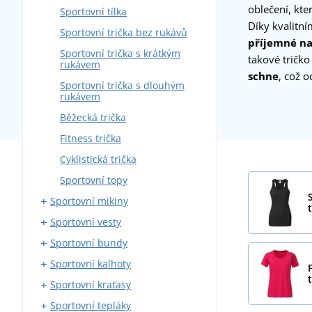
oblečení, kte
Sportovní tílka
Díky kvalitn
Sportovní trička bez rukávů
příjemné na
Sportovní trička s krátkým
takové tričko
rukávem
schne
, což o
Sportovní trička s dlouhým
rukávem
Běžecká trička
Fitness trička
Cyklistická trička
Sportovní topy
Sportovní mikiny
t
Sportovní vesty
Sportovní mikiny na zip
Sportovní bundy
Sportovní mikiny přes hlavu
Softshellové sportovní vesty
Sportovní kalhoty
Outdoorové vesty
Sportovní softshellové bundy
Sportovní kraťasy
Sportovní prošívané bundy
Běžecké kalhoty
Sportovní tepláky
Běžecké bundy
Elastické kalhoty
Běžecké kraťasy