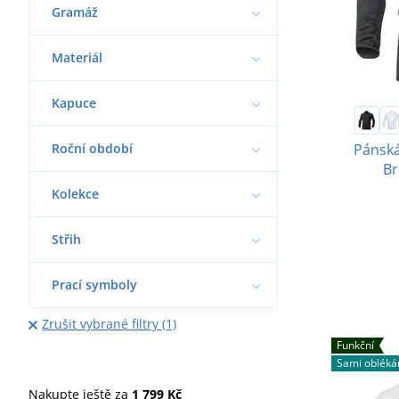
Gramáž
Materiál
Kapuce
Roční období
Pánská
Br
Kolekce
Střih
Prací symboly
Zrušit vybrané filtry (1)
Funkční
Sami oblék
Nakupte ještě za
1 799 Kč