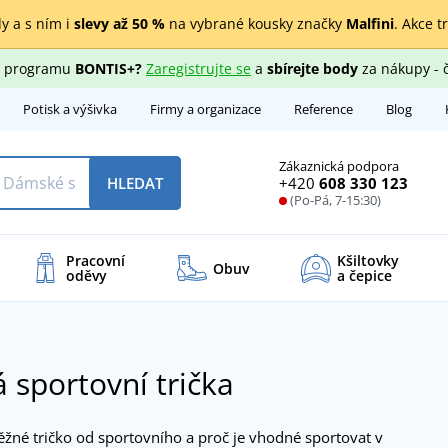
y a s ním i
slevy až 50 %
na vybrané kousky značky
Malfini
. Akce t
ho programu
BONTIS+?
Zaregistrujte se
a
sbírejte body
za nákupy - 
Potisk a výšivka
Firmy a organizace
Reference
Blog
Zákaznická podpora
+420
608 330 123
HLEDAT
(Po-Pá, 7-15:30)
Pracovní
Kšiltovky
Obuv
oděvy
a čepice
 sportovní trička
ěžné tričko od sportovního a proč je vhodné sportovat v