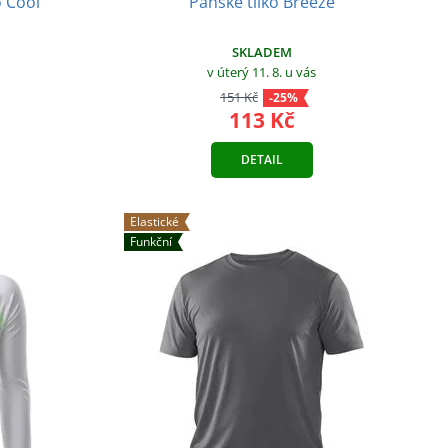
Pánské tílko Breeze
o Cool
SKLADEM
v úterý 11. 8.
u vás
151 Kč
-25%
113 Kč
DETAIL
Elastické
Funkční