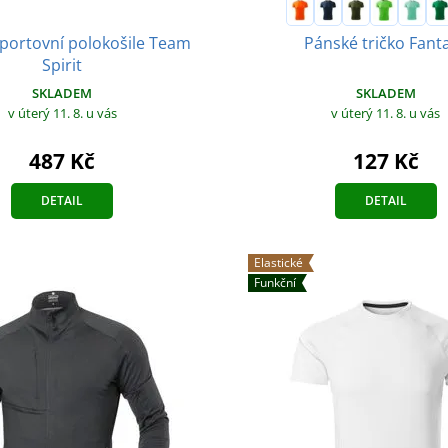
portovní polokošile Team
Pánské tričko Fant
Spirit
SKLADEM
SKLADEM
v úterý 11. 8.
u vás
v úterý 11. 8.
u vás
487 Kč
127 Kč
DETAIL
DETAIL
Elastické
Funkční