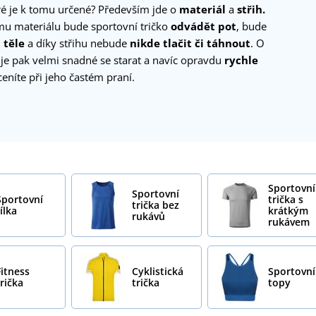
ré je k tomu určené? Především jde o
materiál
a
střih.
ímu materiálu bude sportovní tričko
odvádět pot
, bude
 těle
a díky střihu nebude
nikde tlačit či táhnout
. O
 je pak velmi snadné se starat a navíc opravdu
rychle
ceníte při jeho častém praní.
Sportovní
Sportovní
Sportovní
trička s
trička bez
ílka
krátkým
rukávů
rukávem
Fitness
Cyklistická
Sportovní
trička
trička
topy