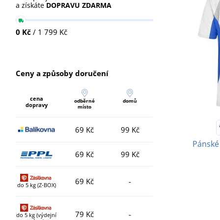
a získáte
DOPRAVU ZDARMA
0 Kč
/ 1 799 Kč
Ceny a způsoby doručení
cena
odběrné
domů
dopravy
místo
69 Kč
99 Kč
Pánské 
69 Kč
99 Kč
69 Kč
-
do 5 kg (Z-BOX)
79 Kč
-
do 5 kg (výdejní