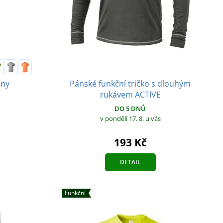
Pánské funkční tričko s dlouhým
iny
rukávem ACTIVE
DO 5 DNŮ
v pondělí 17. 8.
u vás
193 Kč
DETAIL
Funkční