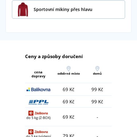
Sportovní mikiny přes hlavu
Ceny a způsoby doručení
cena
odběrné místo
domů
dopravy
69 Kč
99 Kč
69 Kč
99 Kč
69 Kč
-
do 5 kg (Z-BOX)
79 Kč
-
do 5 kg (výdejní