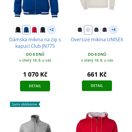
+2
+4
Dámská mikina na zip s
Oversize mikina UNISEX
kapucí Club JN775
DO 6 DNŮ
DO 6 DNŮ
v úterý 18. 8.
u vás
v úterý 18. 8.
u vás
661 Kč
1 070 Kč
DETAIL
DETAIL
Sami oblékáme