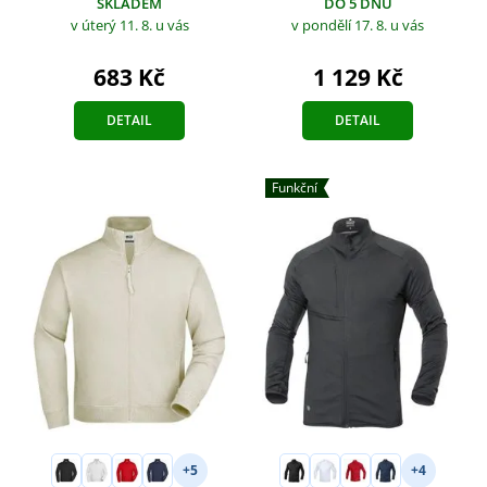
SKLADEM
DO 5 DNŮ
v úterý 11. 8.
u vás
v pondělí 17. 8.
u vás
683 Kč
1 129 Kč
DETAIL
DETAIL
Funkční
+5
+4