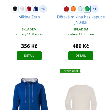
+3
+1
Mikina Zero
Dětská mikina bez kapuce
JN040k
SKLADEM
SKLADEM
v úterý 11. 8.
u vás
v úterý 11. 8.
u vás
356 Kč
489 Kč
DETAIL
DETAIL
Udržitelnost