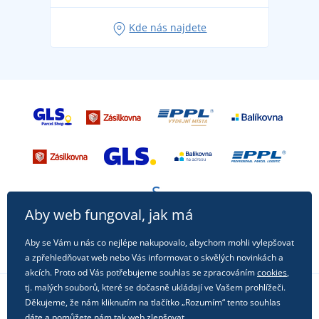
Oblíbené tričko City v hlavní roli: outfity pro každou
Kde nás najdete
příležitost!
Aby web fungoval, jak má
Aby se Vám u nás co nejlépe nakupovalo, abychom mohli vylepšovat
a zpřehledňovat web nebo Vás informovat o skvělých novinkách a
akcích. Proto od Vás potřebujeme souhlas se zpracováním
cookies
,
tj. malých souborů, které se dočasně ukládají ve Vašem prohlížeči.
Děkujeme, že nám kliknutím na tlačítko „Rozumím“ tento souhlas
Sledujte nás na sociálních sítích
dáte a pomůžete nám tak web zlepšovat.