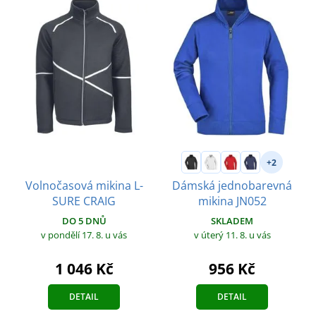
+2
Volnočasová mikina L-
Dámská jednobarevná
SURE CRAIG
mikina JN052
DO 5 DNŮ
SKLADEM
v pondělí 17. 8.
u vás
v úterý 11. 8.
u vás
1 046 Kč
956 Kč
DETAIL
DETAIL