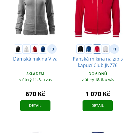
+3
+1
Dámská mikina Viva
Pánská mikina na zip s
kapucí Club JN776
SKLADEM
DO 6 DNŮ
v úterý 11. 8.
u vás
v úterý 18. 8.
u vás
670 Kč
1 070 Kč
DETAIL
DETAIL