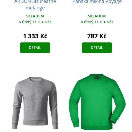
ARDON 3DBreathe
Pánská mikina Voyage
melange
SKLADEM
SKLADEM
v úterý 11. 8.
u vás
v úterý 11. 8.
u vás
787 Kč
1 333 Kč
DETAIL
DETAIL