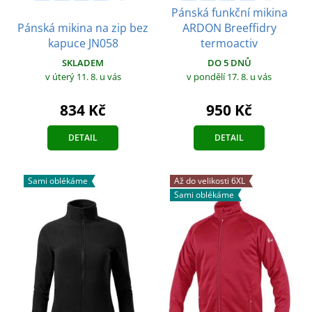
Pánská funkční mikina
Pánská mikina na zip bez
ARDON Breeffidry
kapuce JN058
termoactiv
SKLADEM
DO 5 DNŮ
v úterý 11. 8.
u vás
v pondělí 17. 8.
u vás
834 Kč
950 Kč
DETAIL
DETAIL
Sami oblékáme
Až do velikosti 6XL
Sami oblékáme