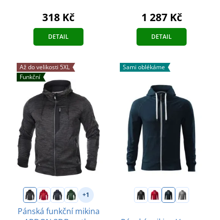
318 Kč
1 287 Kč
DETAIL
DETAIL
Až do velikosti 5XL
Sami oblékáme
Funkční
+1
Pánská funkční mikina