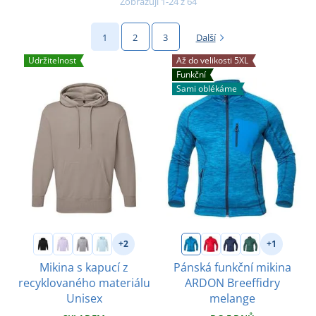
Zobrazuji 1-24 z 64
1
2
3
Další
Udržitelnost
Až do velikosti 5XL
Funkční
Sami oblékáme
+2
+1
Mikina s kapucí z
Pánská funkční mikina
recyklovaného materiálu
ARDON Breeffidry
Unisex
melange