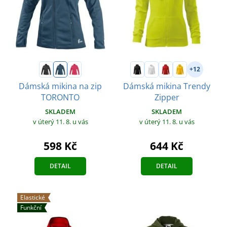
+12
Dámská mikina na zip
Dámská mikina Trendy
TORONTO
Zipper
SKLADEM
SKLADEM
v úterý 11. 8.
u vás
v úterý 11. 8.
u vás
598 Kč
644 Kč
DETAIL
DETAIL
Elastické
Funkční