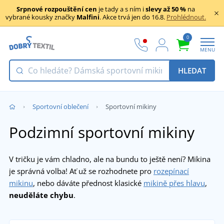
Srpnové rozpouštění cen
je tady a s ním i
slevy až 50 %
na
vybrané kousky značky
Malfini
. Akce trvá jen do 16.8.
Prohlédnout.
0
MENU
HLEDAT
Sportovní oblečení
Sportovní mikiny
Podzimní sportovní mikiny
V tričku je vám chladno, ale na bundu to ještě není? Mikina
je správná volba! Ať už se rozhodnete pro
rozepínací
mikinu
, nebo dáváte přednost klasické
mikině přes hlavu
,
neuděláte chybu
.