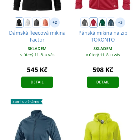
+2
+3
Dámská fleecová mikina
Pánská mikina na zip
Factor
TORONTO
SKLADEM
SKLADEM
v úterý 11. 8.
u vás
v úterý 11. 8.
u vás
545 Kč
598 Kč
DETAIL
DETAIL
Sami oblékáme