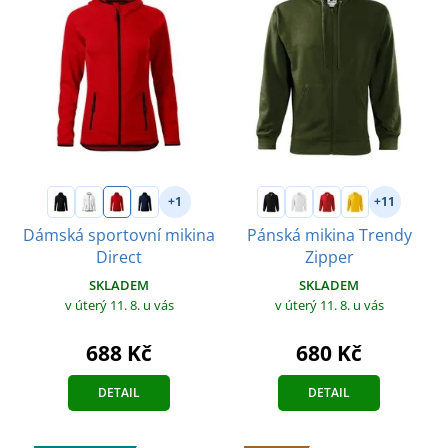
+1
+11
Dámská sportovní mikina
Pánská mikina Trendy
Direct
Zipper
SKLADEM
SKLADEM
v úterý 11. 8.
u vás
v úterý 11. 8.
u vás
688 Kč
680 Kč
DETAIL
DETAIL