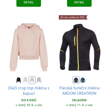
DETAIL
DETAIL
Až do velikosti 5XL
Dívčí crop top mikina s
Pánská funkční mikina
kapucí
ARDON CREATRON
DO 6 DNŮ
SKLADEM
v úterý 18. 8.
u vás
v úterý 11. 8.
u vás