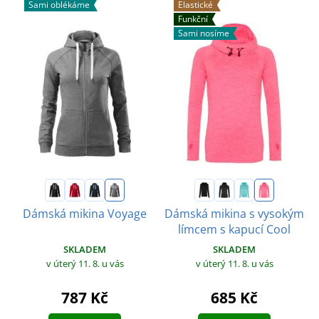
Sami oblékáme
Elastické
Funkční
Sami nosíme
Dámská mikina Voyage
Dámská mikina s vysokým
límcem s kapucí Cool
SKLADEM
SKLADEM
v úterý 11. 8.
u vás
v úterý 11. 8.
u vás
787 Kč
685 Kč