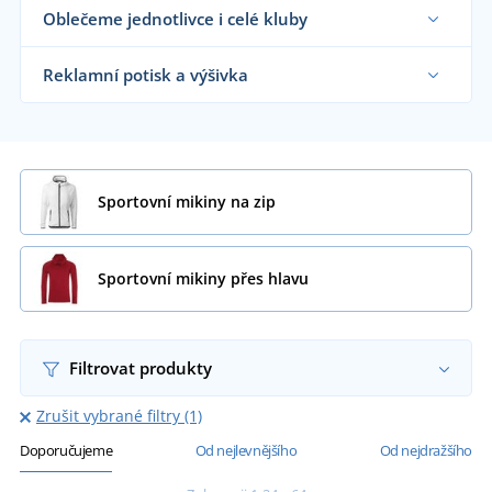
Oblečeme jednotlivce i celé kluby
Dodáváme sportovní mikiny sportovním týmům,
klubům a organizacím i koncovým zákazníkům již
Reklamní potisk a výšivka
od 1 kusu.
Chci vědět více
Na námi dodávané sportovní mikiny vám
natiskneme nebo vyšijeme motiv dle vašeho
přání.
Chci vědět více
Sportovní mikiny na zip
Sportovní mikiny přes hlavu
Filtrovat produkty
Zrušit vybrané filtry (1)
Doporučujeme
Od nejlevnějšího
Od nejdražšího