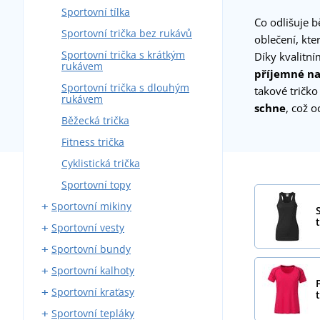
Sportovní tílka
Co odlišuje b
Sportovní trička bez rukávů
oblečení, kte
Sportovní trička s krátkým
Díky kvalitn
rukávem
příjemné na
Sportovní trička s dlouhým
takové tričko
rukávem
schne
, což o
Běžecká trička
Fitness trička
Cyklistická trička
Sportovní topy
Sportovní mikiny
t
Sportovní vesty
Sportovní mikiny na zip
Sportovní bundy
Sportovní mikiny přes hlavu
Softshellové sportovní vesty
Sportovní kalhoty
Outdoorové vesty
Sportovní softshellové bundy
Sportovní kraťasy
Sportovní prošívané bundy
Běžecké kalhoty
Sportovní tepláky
Běžecké bundy
Elastické kalhoty
Běžecké kraťasy