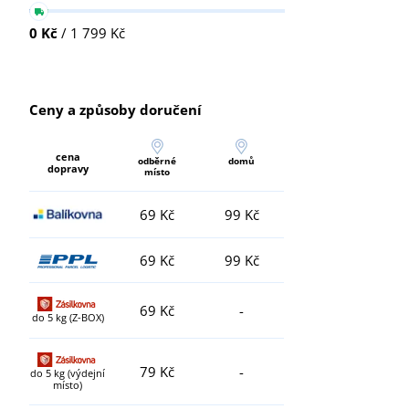
0 Kč
/ 1 799 Kč
Ceny a způsoby doručení
cena
odběrné
domů
dopravy
místo
69 Kč
99 Kč
69 Kč
99 Kč
69 Kč
-
do 5 kg (Z-BOX)
79 Kč
-
do 5 kg (výdejní
místo)