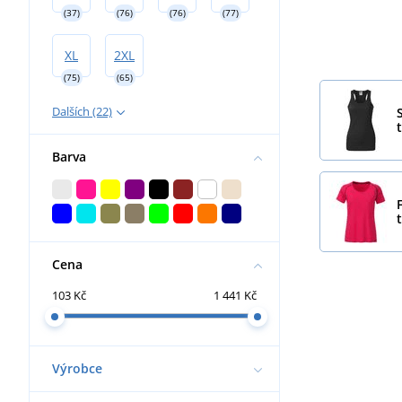
(37)
(76)
(76)
(77)
XL
2XL
(75)
(65)
Dalších (22)
t
Barva
Cena
103 Kč
1 441 Kč
Výrobce