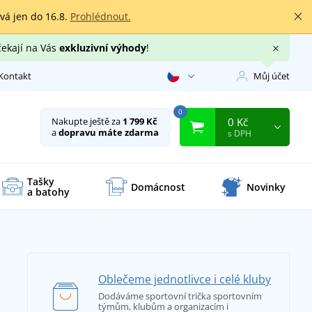
rvá jen do 16.8.
Prohlédnout.
čekají na Vás
exkluzivní výhody
!
Kontakt
Můj účet
0
0 Kč
Nakupte ještě za
1 799 Kč
a
dopravu máte zdarma
s DPH
Tašky
Domácnost
Novinky
a batohy
Oblečeme jednotlivce i celé kluby
Dodáváme sportovní trička sportovním
týmům, klubům a organizacím i