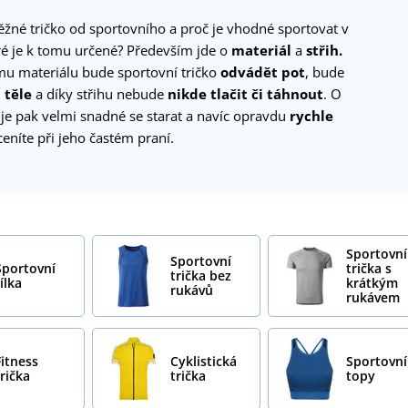
ěžné tričko od sportovního a proč je vhodné sportovat v
ré je k tomu určené? Především jde o
materiál
a
střih.
ímu materiálu bude sportovní tričko
odvádět pot
, bude
 těle
a díky střihu nebude
nikde tlačit či táhnout
. O
 je pak velmi snadné se starat a navíc opravdu
rychle
ceníte při jeho častém praní.
Sportovní
Sportovní
Sportovní
trička s
trička bez
ílka
krátkým
rukávů
rukávem
Fitness
Cyklistická
Sportovní
trička
trička
topy