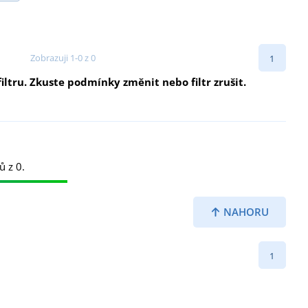
Zobrazuji 1-0 z 0
1
ltru. Zkuste podmínky změnit nebo filtr zrušit.
ů z 0.
NAHORU
1