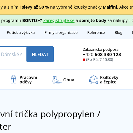
y a s ním i
slevy až 50 %
na vybrané kousky značky
Malfini
. Akce t
ho programu
BONTIS+?
Zaregistrujte se
a
sbírejte body
za nákupy - 
Potisk a výšivka
Firmy a organizace
Reference
Blog
Zákaznická podpora
+420
608 330 123
HLEDAT
(Po-Pá, 7-15:30)
Pracovní
Kšiltovky
Obuv
oděvy
a čepice
vní trička polypropylen /
ter