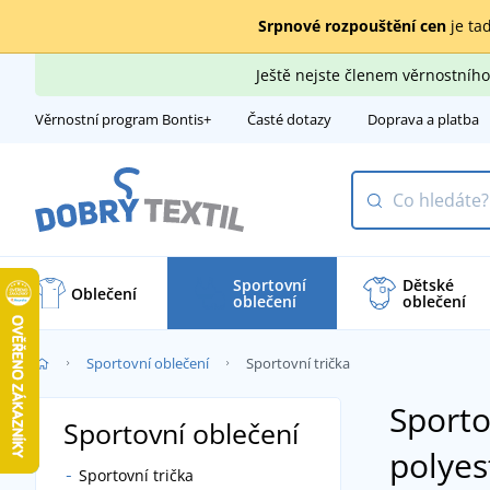
Srpnové rozpouštění cen
je tad
Ještě nejste členem věrnostní
Věrnostní program Bontis+
Časté dotazy
Doprava a platba
Sportovní
Dětské
Oblečení
oblečení
oblečení
Sportovní oblečení
Sportovní trička
Sporto
Sportovní oblečení
polyes
Sportovní trička