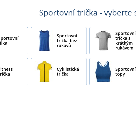
Sportovní trička - vyberte 
Sportovní
Sportovní
Sportovní
trička s
trička bez
ílka
krátkým
rukávů
rukávem
Fitness
Cyklistická
Sportovní
trička
trička
topy