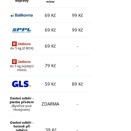
dopravy
místo
69 Kč
99 Kč
69 Kč
99 Kč
69 Kč
-
do 5 kg (Z-BOX)
79 Kč
-
do 5 kg (výdejní
místo)
59 Kč
89 Kč
Osobní odběr -
platba předem
ZDARMA
-
(Bystřice pod
Hostýnem)
Osobní odběr -
hotově při
39 Kč
-
odběru