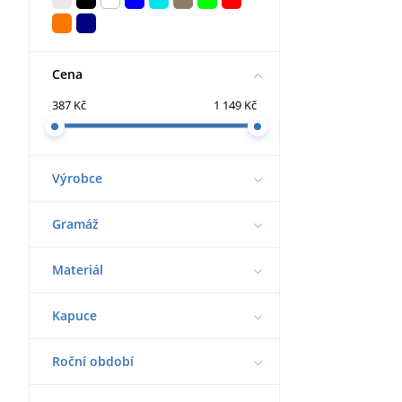
Cena
387 Kč
1 149 Kč
Výrobce
Gramáž
Materiál
Kapuce
Roční období