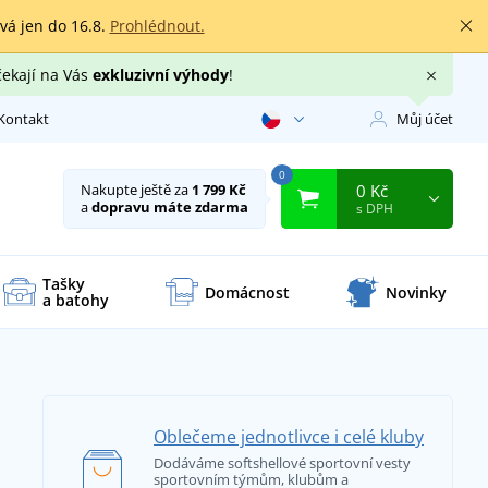
rvá jen do 16.8.
Prohlédnout.
čekají na Vás
exkluzivní výhody
!
Kontakt
Můj účet
0
0 Kč
Nakupte ještě za
1 799 Kč
a
dopravu máte zdarma
s DPH
Tašky
Domácnost
Novinky
a batohy
Oblečeme jednotlivce i celé kluby
Dodáváme softshellové sportovní vesty
sportovním týmům, klubům a