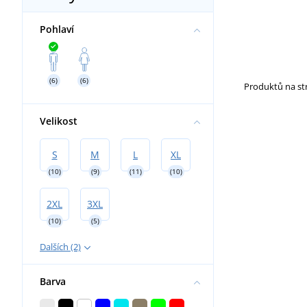
Pohlaví
(6)
(6)
Produktů na s
Velikost
S
M
L
XL
(10)
(9)
(11)
(10)
2XL
3XL
(10)
(5)
Dalších (2)
Barva