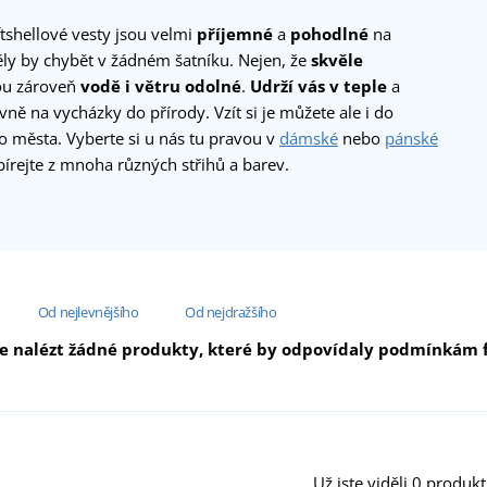
tshellové vesty jsou velmi
příjemné
a
pohodlné
na
ly by chybět v žádném šatníku. Nejen, že
skvěle
sou zároveň
vodě i větru odolné
.
Udrží vás v teple
a
avně na vycházky do přírody. Vzít si je můžete ale i do
o města. Vyberte si u nás tu pravou v
dámské
nebo
pánské
bírejte z mnoha různých střihů a barev.
Od nejlevnějšího
Od nejdražšího
e nalézt žádné produkty, které by odpovídaly podmínkám fi
Už jste viděli 0 produkt