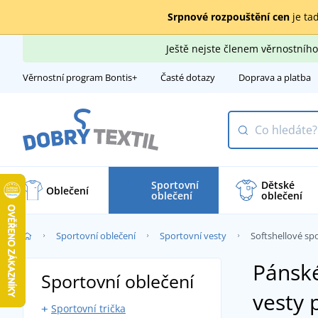
Srpnové rozpouštění cen
je tad
Ještě nejste členem věrnostní
Věrnostní program Bontis+
Časté dotazy
Doprava a platba
Sportovní
Dětské
Oblečení
oblečení
oblečení
Sportovní oblečení
Sportovní vesty
Softshellové sp
Pánské
Sportovní oblečení
vesty 
Sportovní trička