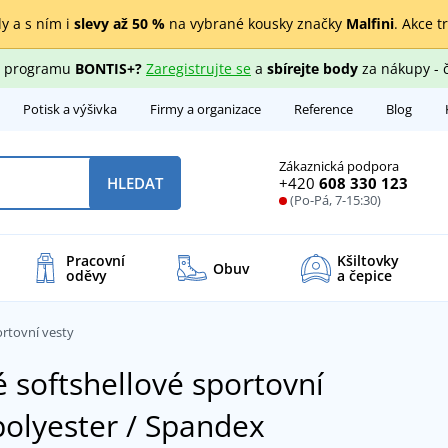
y a s ním i
slevy až 50 %
na vybrané kousky značky
Malfini
. Akce t
ho programu
BONTIS+?
Zaregistrujte se
a
sbírejte body
za nákupy - 
Potisk a výšivka
Firmy a organizace
Reference
Blog
Zákaznická podpora
+420
608 330 123
HLEDAT
(Po-Pá, 7-15:30)
Pracovní
Kšiltovky
Obuv
oděvy
a čepice
ortovní vesty
 softshellové sportovní
polyester / Spandex