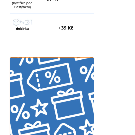
(Bystřice pod
Hostýnem)
+39 Kč
dobírka