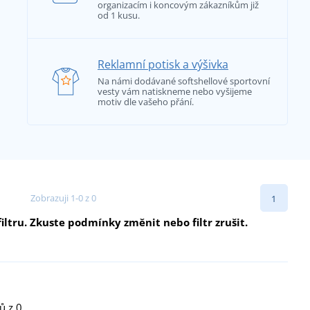
organizacím i koncovým zákazníkům již
od 1 kusu.
Reklamní potisk a výšivka
Na námi dodávané softshellové sportovní
vesty vám natiskneme nebo vyšijeme
motiv dle vašeho přání.
Zobrazuji 1-0 z 0
1
ltru. Zkuste podmínky změnit nebo filtr zrušit.
ů z 0.