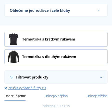
Oblečeme jednotlivce i celé kluby
Dodáváme termotrika sportovním týmům,
klubům a organizacím i koncovým zákazníkům již
od 1 kusu.
Chci vědět více
Termotrika s krátkým rukávem
Termotrika s dlouhým rukávem
Filtrovat produkty
Zrušit vybrané filtry (1)
Doporučujeme
Od nejlevnějšího
Od nejdražšího
Zobrazuji 1-15 z 15