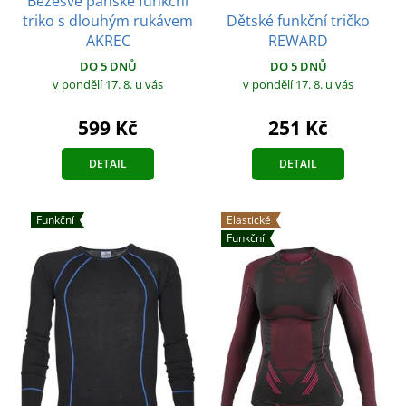
Bezešvé pánské funkční
Dětské funkční tričko
triko s dlouhým rukávem
REWARD
AKREC
DO 5 DNŮ
DO 5 DNŮ
v pondělí 17. 8.
u vás
v pondělí 17. 8.
u vás
251 Kč
599 Kč
DETAIL
DETAIL
Funkční
Elastické
Funkční