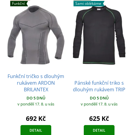
Funkční
Sami oblékáme
Funkční tričko s dlouhým
rukávem ARDON
Pánské funkční triko s
BRILANTEX
dlouhým rukávem TRIP
DO 5 DNŮ
DO 5 DNŮ
v pondělí 17. 8.
u vás
v pondělí 17. 8.
u vás
692 Kč
625 Kč
DETAIL
DETAIL