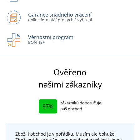
Garance snadného vrácení
online formulář pro rychlé vyřízení
Věrnostní program
BONTIS+
Ověřeno
našimi zákazníky
zákazníků doporučuje
97%
náš obchod
Zboží i obchod je v pořádku. Musím ale bohužel
Zboží vrátit, protože jsem neodhadla velikost. Je mi