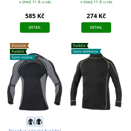
v úterý 11. 8.
u vás
v úterý 11. 8.
u vás
585 Kč
274 Kč
DETAIL
DETAIL
Elastické
Funkční
Funkční
Sami oblékáme
Sami nosíme