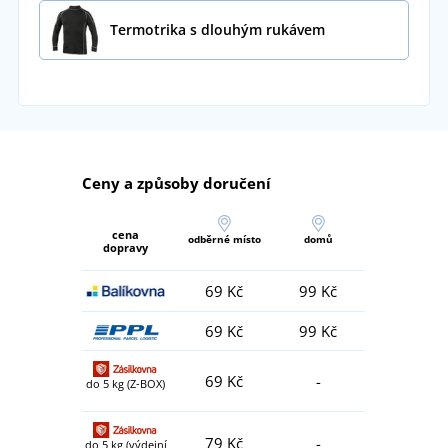
Termotrika s dlouhým rukávem
Ceny a způsoby doručení
cena
odběrné místo
domů
dopravy
69 Kč
99 Kč
69 Kč
99 Kč
69 Kč
-
do 5 kg (Z-BOX)
79 Kč
-
do 5 kg (výdejní