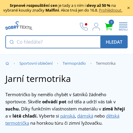
Srpnové rozpouštění cen
je tady a s ním i
slevy až 50 %
na
vybrané kousky značky
Malfini
. Akce trvá jen do 16.8.
Prohlédnout.
0
MENU
HLEDAT
Sportovní oblečení
Termoprádlo
Termotrika
Jarní termotrika
Termotričko by nemělo chybět v šatníků žádného
sportovce. Skvěle
odvádí pot
od těla a udrží vás tak v
suchu.
Díky funkčním vlastnostem materiálu v
zimě hřejí
a v
létě chladí.
Vyberte si
pánská
,
dámská
nebo
dětská
termotrička
na horskou túru či zimní lyžovačku.