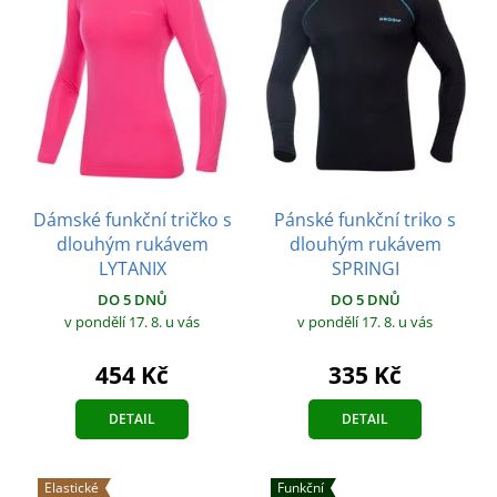
Dámské funkční tričko s
Pánské funkční triko s
dlouhým rukávem
dlouhým rukávem
LYTANIX
SPRINGI
DO 5 DNŮ
DO 5 DNŮ
v pondělí 17. 8.
u vás
v pondělí 17. 8.
u vás
454 Kč
335 Kč
DETAIL
DETAIL
Elastické
Funkční