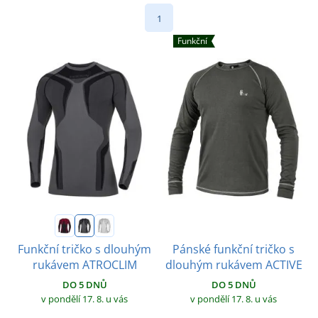
1
Funkční
Pánské funkční tričko s
Funkční tričko s dlouhým
dlouhým rukávem ACTIVE
rukávem ATROCLIM
DO 5 DNŮ
DO 5 DNŮ
v pondělí 17. 8.
u vás
v pondělí 17. 8.
u vás