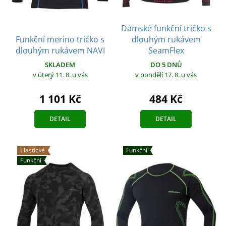
Dámské funkční tričko s
Funkční merino tričko s
dlouhým rukávem
dlouhým rukávem NAVI
SeamFlex
SKLADEM
DO 5 DNŮ
v úterý 11. 8.
u vás
v pondělí 17. 8.
u vás
1 101 Kč
484 Kč
DETAIL
DETAIL
Elastické
Funkční
Funkční