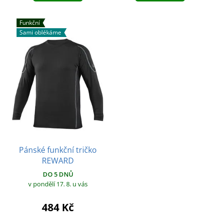
Funkční
Sami oblékáme
Pánské funkční tričko
REWARD
DO 5 DNŮ
v pondělí 17. 8.
u vás
484 Kč