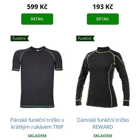
193 Kč
599 Kč
DETAIL
DETAIL
Funkční
Funkční
Pánské funkční tričko s
Dámské funkční tričko
krátkým rukávem TRIP
REWARD
SKLADEM
SKLADEM