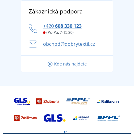
Vrácení zboží a reklamace
Objevte TEE JAYS - prémiovou dánskou značku s
DobrýTextil pro firmy a organizace
Zákaznická podpora
Potisk a výšivka
tradicí od roku 1976
Blog
Zásady ochrany osobních údajů
Jak zvládnout horké letní dny v pohodě a bezpečí
+420
608 330 123
Affiliate
Věrnostní program BONTIS +
Letní dobrodružství začíná balením aneb připravte
(Po-Pá, 7-15:30)
Kariéra
se na dovolenou bez starostí
obchod@dobrytextil.cz
Tipy na svěží outfity pro pohodové léto
Oblíbené tričko City v hlavní roli: outfity pro každou
Kde nás najdete
příležitost!