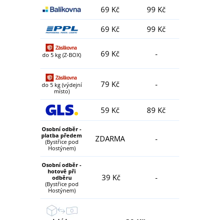
69 Kč
99 Kč
69 Kč
99 Kč
69 Kč
-
do 5 kg (Z-BOX)
79 Kč
-
do 5 kg (výdejní
místo)
59 Kč
89 Kč
Osobní odběr -
platba předem
ZDARMA
-
(Bystřice pod
Hostýnem)
Osobní odběr -
hotově při
39 Kč
-
odběru
(Bystřice pod
Hostýnem)