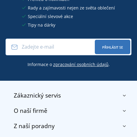
Rady a zajímavosti nejen ze světa oblečení
Speciální slevové akce
Tipy na dárky
PŘIHLÁSIT SE
Informace o
zpracování osobních údajů
.
Zákaznický servis
O naší firmě
Kontakt
Obchodní podmínky
Z naší poradny
O nás
Doprava a platba
Reference