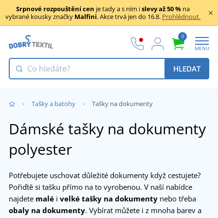
Srpnové rozpouštění cen
je tady a s ním i
slevy až 50 %
na
vybrané kousky značky
Malfini
. Akce trvá jen do 16.8.
Prohlédnout.
0
MENU
HLEDAT
Tašky a batohy
Tašky na dokumenty
Dámské tašky na dokumenty
polyester
Potřebujete uschovat důležité dokumenty když cestujete?
Pořiďtě si tašku přímo na to vyrobenou. V naší nabídce
najdete
malé
i
velké tašky
na dokumenty
nebo třeba
obaly na dokumenty
. Vybírat můžete i z mnoha barev a