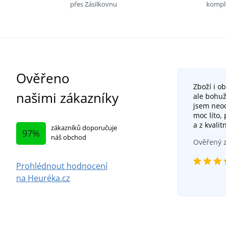
přes Zásilkovnu
komple
Ověřeno
Zboží i o
našimi zákazníky
ale bohuž
jsem neod
moc líto,
a z kvalit
zákazníků doporučuje
97%
náš obchod
Ověřený z
Prohlédnout hodnocení
na Heuréka.cz