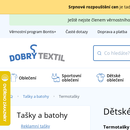
Srpnové rozpouštění cen
je tad
Ještě nejste členem věrnostní
Věrnostní program Bontis+
Časté dotazy
Doprava a platba
Sportovní
Dětské
Oblečení
oblečení
oblečení
Tašky a batohy
Termotašky
Dětské
Tašky a batohy
Reklamní tašky
Termotašky