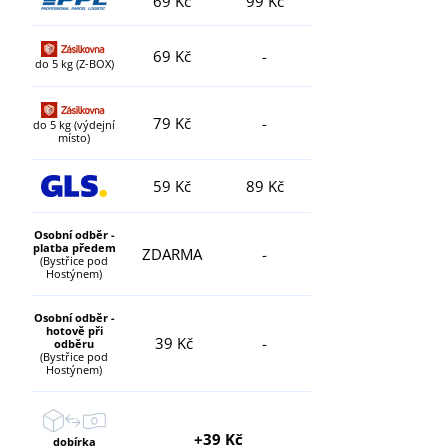
69 Kč
99 Kč
69 Kč
-
do 5 kg (Z-BOX)
79 Kč
-
do 5 kg (výdejní
místo)
59 Kč
89 Kč
Osobní odběr -
platba předem
ZDARMA
-
(Bystřice pod
Hostýnem)
Osobní odběr -
hotově při
39 Kč
-
odběru
(Bystřice pod
Hostýnem)
+39 Kč
dobírka