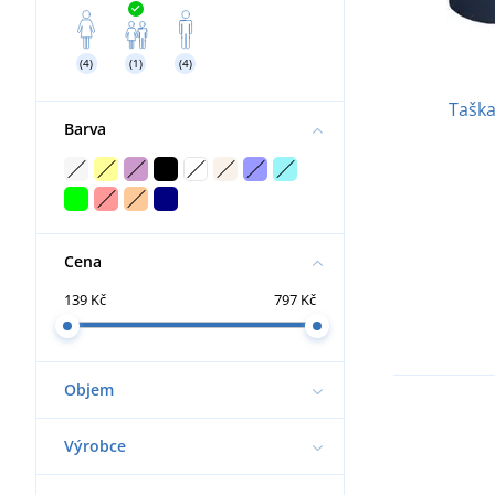
(4)
(1)
(4)
Taška
Barva
Cena
139 Kč
797 Kč
Objem
Výrobce