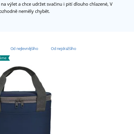
na výlet a chce udržet svačinu i pití dlouho chlazené, V
rozhodně neměly chybět.
Od nejlevnějšího
Od nejdražšího
váme