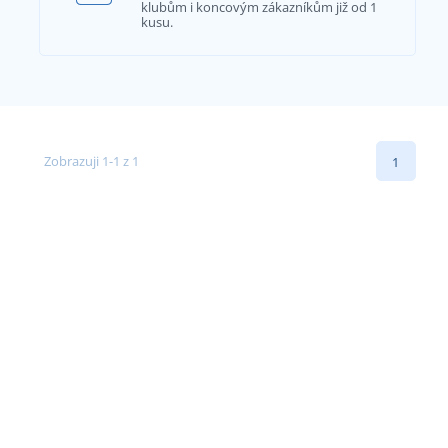
klubům i koncovým zákazníkům již od 1
kusu.
Zobrazuji 1-1 z 1
1