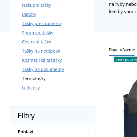
na ryby nebo 
Nákupní tašky
létě by vám 
Batohy
Tašky přes rameno
Sportovní tašky
Cestovní tašky
Doporučujeme
Tašky na notebook
Sami použí
Kosmetické taštičky
Tašky na dokumenty
Termotašky
Ledvinky
Filtry
Pohlaví