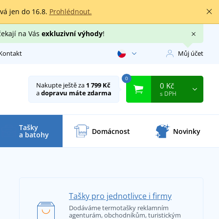
rvá jen do 16.8.
Prohlédnout.
čekají na Vás
exkluzivní výhody
!
Kontakt
Můj účet
0
0 Kč
Nakupte ještě za
1 799 Kč
a
dopravu máte zdarma
s DPH
Tašky
Domácnost
Novinky
a batohy
Tašky pro jednotlivce i firmy
Dodáváme termotašky reklamním
agenturám, obchodníkům, turistickým