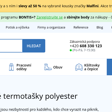
y a s ním i
slevy až 50 %
na vybrané kousky značky
Malfini
. Akce t
ho programu
BONTIS+?
Zaregistrujte se
a
sbírejte body
za nákupy - 
Potisk a výšivka
Firmy a organizace
Reference
Blog
Zákaznická podpora
+420
608 330 123
HLEDAT
(Po-Pá, 7-15:30)
Pracovní
Kšiltovky
Obuv
oděvy
a čepice
 termotašky polyester
jsou nezbytností pro každého, kdo chce vyrazit na piknik,