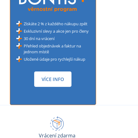
Získáte 2 % z každého nákupu zpět
Exkluzivní slevy a akce jen pro členy
30 dní na vrácení
Přehled objednávek a faktur na
jednom místě
Uložené údaje pro rychlejší nákup
VÍCE INFO
Vrácení zdarma