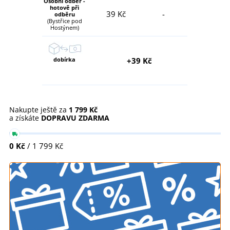
Osobní odběr -
hotově při
39 Kč
-
odběru
(Bystřice pod
Hostýnem)
dobírka
+39 Kč
Nakupte ještě za
1 799 Kč
a získáte
DOPRAVU ZDARMA
0 Kč
/ 1 799 Kč