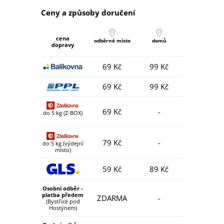
Ceny a způsoby doručení
cena
odběrné místo
domů
dopravy
69 Kč
99 Kč
69 Kč
99 Kč
69 Kč
-
do 5 kg (Z-BOX)
79 Kč
-
do 5 kg (výdejní
místo)
59 Kč
89 Kč
Osobní odběr -
platba předem
ZDARMA
-
(Bystřice pod
Hostýnem)