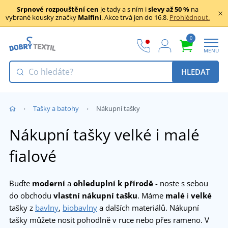
Srpnové rozpouštění cen
je tady a s ním i
slevy až 50 %
na
vybrané kousky značky
Malfini
. Akce trvá jen do 16.8.
Prohlédnout.
0
MENU
HLEDAT
Tašky a batohy
Nákupní tašky
Nákupní tašky velké i malé
fialové
Buďte
moderní
a
ohleduplní k přírodě
- noste s sebou
do obchodu
vlastní nákupní tašku
. Máme
malé
i
velké
tašky z
bavlny
,
biobavlny
a dalších materiálů. Nákupní
tašky můžete nosit pohodlně v ruce nebo přes rameno. V