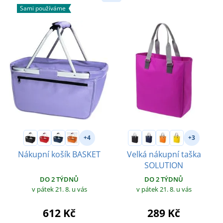
Sami používáme
+4
+3
Nákupní košík BASKET
Velká nákupní taška
SOLUTION
DO 2 TÝDNŮ
DO 2 TÝDNŮ
v pátek 21. 8.
u vás
v pátek 21. 8.
u vás
612 Kč
289 Kč