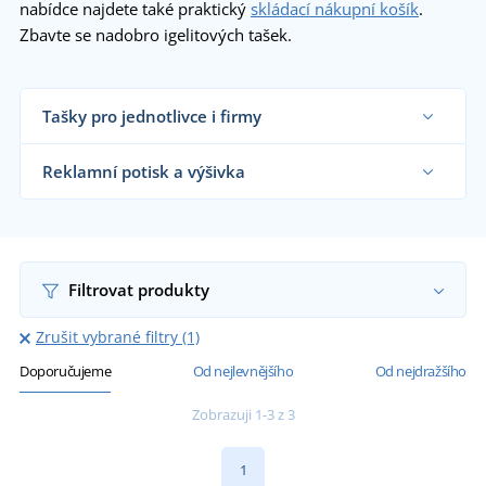
nabídce najdete také praktický
skládací nákupní košík
.
Zbavte se nadobro igelitových tašek.
Tašky pro jednotlivce i firmy
Dodáváme nákupní tašky reklamním agenturám,
firmám, obchodníkům s textilem i koncovým
Reklamní potisk a výšivka
zákazníkům již od 1 kusu.
Chci vědět více
Na námi dodávané nákupní tašky vám
natiskneme motiv dle vašeho přání.
Chci vědět více
Filtrovat produkty
Zrušit vybrané filtry (1)
Doporučujeme
Od nejlevnějšího
Od nejdražšího
Zobrazuji 1-3 z 3
1