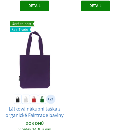
DETAIL
DETAIL
Udržitelnost
Fair Trade
+21
Látková nákupní taška z
organické Fairtrade bavlny
DO 6 DNŮ
v pátek 14. 8.
u vás