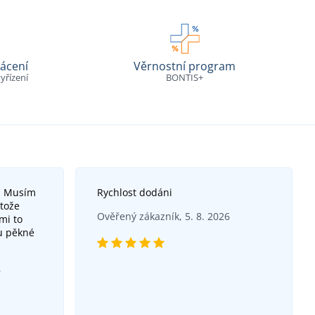
ácení
Věrnostní program
yřízení
BONTIS+
u. Musím
Rychlost dodáni
otože
Ověřený zákazník, 5. 8. 2026
mi to
ou pěkné
6