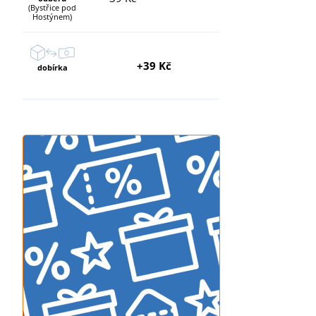
(Bystřice pod
Hostýnem)
+39 Kč
dobírka