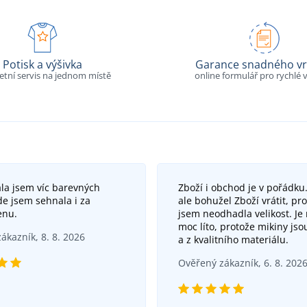
Potisk a výšivka
Garance snadného vr
tní servis na jednom místě
online formulář pro rychlé v
la jsem víc barevných
Zboží i obchod je v pořádk
zde jsem sehnala i za
ale bohužel Zboží vrátit, pr
enu.
jsem neodhadla velikost. Je 
moc líto, protože mikiny js
ákazník, 8. 8. 2026
a z kvalitního materiálu.
Ověřený zákazník, 6. 8. 202