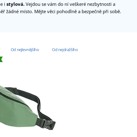
e i
stylová.
Vejdou se vám do ní veškeré nezbytnosti a
ěř žádné místo. Mějte věci pohodlně a bezpečně při sobě.
Od nejlevnějšího
Od nejdražšího