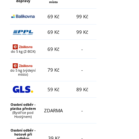
dopravy
místo
69 Kč
99 Kč
69 Kč
99 Kč
69 Kč
-
do 5 kg (Z-BOX)
79 Kč
-
do 5 kg (výdejní
místo)
59 Kč
89 Kč
Osobní odběr -
platba předem
ZDARMA
-
(Bystřice pod
Hostýnem)
Osobní odběr -
hotově při
39 Kč
-
odběru