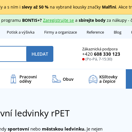
y a s ním i
slevy až 50 %
na vybrané kousky značky
Malfini
. Akce t
ho programu
BONTIS+?
Zaregistrujte se
a
sbírejte body
za nákupy - 
Potisk a výšivka
Firmy a organizace
Reference
Blog
Zákaznická podpora
+420
608 330 123
HLEDAT
(Po-Pá, 7-15:30)
Pracovní
Kšiltovky
Obuv
oděvy
a čepice
vní ledvinky rPET
endy
sportovní
nebo
městskou ledvinku.
Je nejen