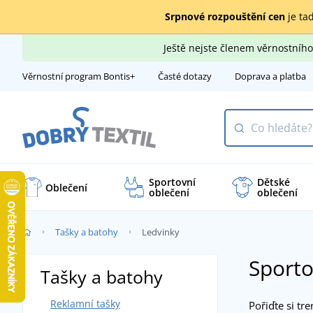
Srpnové rozpouštění cen
je tad
Ještě nejste členem věrnostní
Věrnostní program Bontis+
Časté dotazy
Doprava a platba
Sportovní
Dětské
Oblečení
oblečení
oblečení
Tašky a batohy
Ledvinky
Sporto
Tašky a batohy
Reklamní tašky
Pořiďte si tr