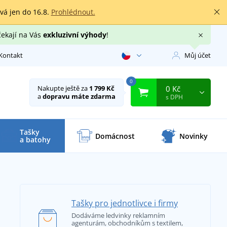
rvá jen do 16.8.
Prohlédnout.
čekají na Vás
exkluzivní výhody
!
Kontakt
Můj účet
0
0 Kč
Nakupte ještě za
1 799 Kč
a
dopravu máte zdarma
s DPH
Tašky
Domácnost
Novinky
a batohy
Tašky pro jednotlivce i firmy
Dodáváme ledvinky reklamním
agenturám, obchodníkům s textilem,