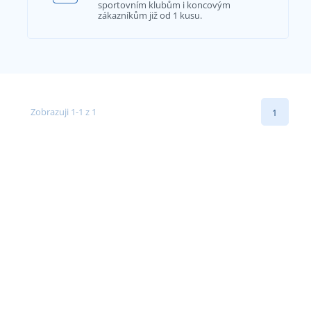
sportovním klubům i koncovým
zákazníkům již od 1 kusu.
Zobrazuji 1-1 z 1
1