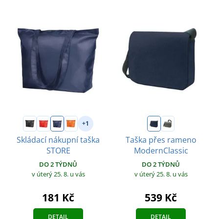
+1
Skládací nákupní taška
Taška přes rameno
STORE
ModernClassic
DO 2 TÝDNŮ
DO 2 TÝDNŮ
v úterý 25. 8.
u vás
v úterý 25. 8.
u vás
181 Kč
539 Kč
DETAIL
DETAIL