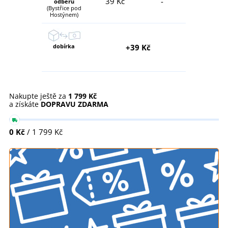
39 Kč
-
odběru
(Bystřice pod
Hostýnem)
dobírka
+39 Kč
Nakupte ještě za
1 799 Kč
a získáte
DOPRAVU ZDARMA
0 Kč
/ 1 799 Kč