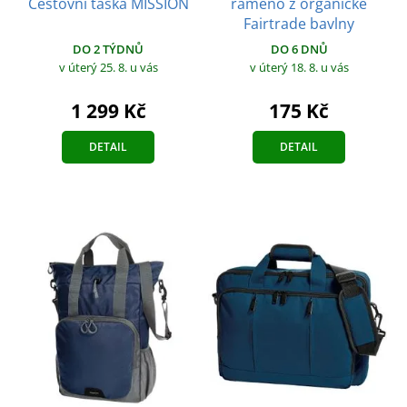
Cestovní taška MISSION
rameno z organické
Fairtrade bavlny
DO 2 TÝDNŮ
DO 6 DNŮ
v úterý 25. 8.
u vás
v úterý 18. 8.
u vás
1 299 Kč
175 Kč
DETAIL
DETAIL