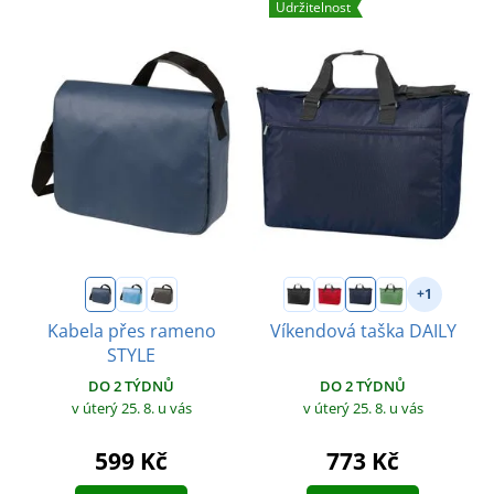
Udržitelnost
+1
Kabela přes rameno
Víkendová taška DAILY
STYLE
DO 2 TÝDNŮ
DO 2 TÝDNŮ
v úterý 25. 8.
u vás
v úterý 25. 8.
u vás
773 Kč
599 Kč