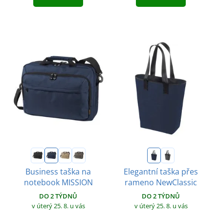
Business taška na
Elegantní taška přes
notebook MISSION
rameno NewClassic
DO 2 TÝDNŮ
DO 2 TÝDNŮ
v úterý 25. 8.
u vás
v úterý 25. 8.
u vás