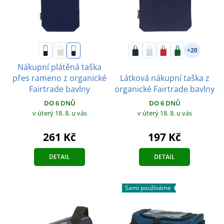
+20
Nákupní plátěná taška
přes rameno z organické
Látková nákupní taška z
Fairtrade bavlny
organické Fairtrade bavlny
DO 6 DNŮ
DO 6 DNŮ
v úterý 18. 8.
u vás
v úterý 18. 8.
u vás
261 Kč
197 Kč
DETAIL
DETAIL
Sami používáme