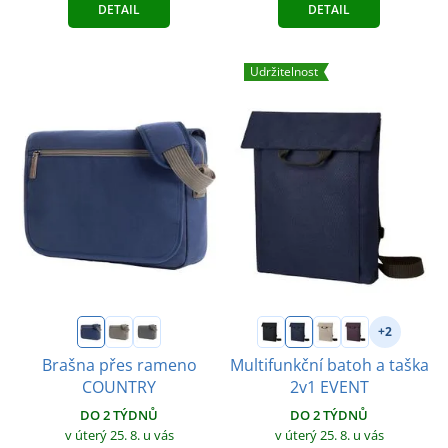
DETAIL
DETAIL
Udržitelnost
+2
Brašna přes rameno
Multifunkční batoh a taška
COUNTRY
2v1 EVENT
DO 2 TÝDNŮ
DO 2 TÝDNŮ
v úterý 25. 8.
u vás
v úterý 25. 8.
u vás