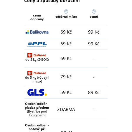
Ceny a způsoby doručení
cena
odběrné místo
domů
dopravy
69 Kč
99 Kč
69 Kč
99 Kč
69 Kč
-
do 5 kg (Z-BOX)
79 Kč
-
do 5 kg (výdejní
místo)
59 Kč
89 Kč
Osobní odběr -
platba předem
ZDARMA
-
(Bystřice pod
Hostýnem)
Osobní odběr -
hotově při