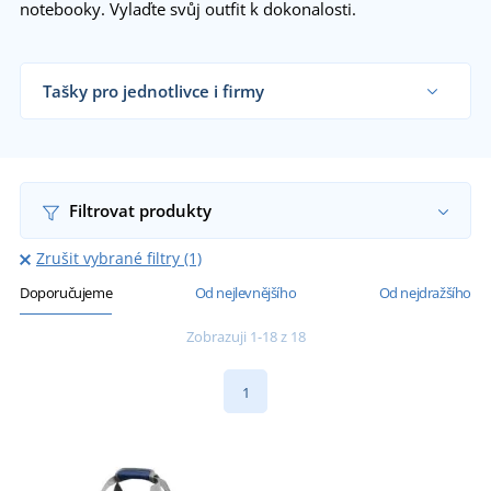
notebooky. Vylaďte svůj outfit k dokonalosti.
Tašky pro jednotlivce i firmy
Dodáváme tašky reklamním agenturám,
obchodníkům s textilem i koncovým zákazníkům
již od 1 kusu.
Chci vědět více
Filtrovat produkty
Zrušit vybrané filtry (1)
Doporučujeme
Od nejlevnějšího
Od nejdražšího
Zobrazuji 1-18 z 18
1