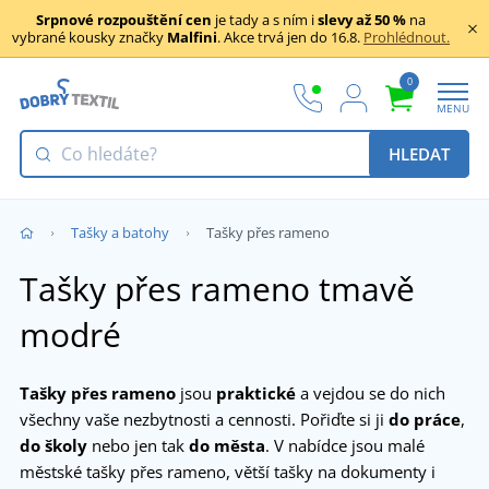
Srpnové rozpouštění cen
je tady a s ním i
slevy až 50 %
na
vybrané kousky značky
Malfini
. Akce trvá jen do 16.8.
Prohlédnout.
0
MENU
HLEDAT
Tašky a batohy
Tašky přes rameno
Tašky přes rameno tmavě
modré
Tašky přes rameno
jsou
praktické
a vejdou se do nich
všechny vaše nezbytnosti a cennosti. Pořiďte si ji
do práce
,
do školy
nebo jen tak
do města
. V nabídce jsou malé
městské tašky přes rameno, větší tašky na dokumenty i