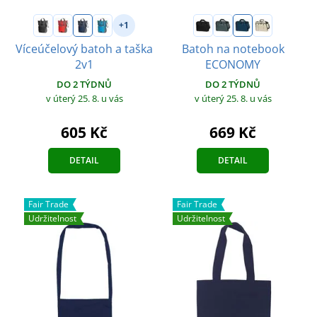
+1
Víceúčelový batoh a taška
Batoh na notebook
2v1
ECONOMY
DO 2 TÝDNŮ
DO 2 TÝDNŮ
v úterý 25. 8.
u vás
v úterý 25. 8.
u vás
605 Kč
669 Kč
DETAIL
DETAIL
Fair Trade
Fair Trade
Udržitelnost
Udržitelnost