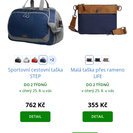
+2
Sportovní cestovní taška
Malá taška přes rameno
STEP
LIFE
DO 2 TÝDNŮ
DO 2 TÝDNŮ
v úterý 25. 8.
u vás
v úterý 25. 8.
u vás
762 Kč
355 Kč
DETAIL
DETAIL