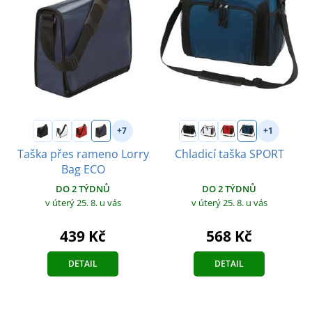
+7
+1
Taška přes rameno Lorry
Chladicí taška SPORT
Bag ECO
DO 2 TÝDNŮ
DO 2 TÝDNŮ
v úterý 25. 8.
u vás
v úterý 25. 8.
u vás
568 Kč
439 Kč
DETAIL
DETAIL