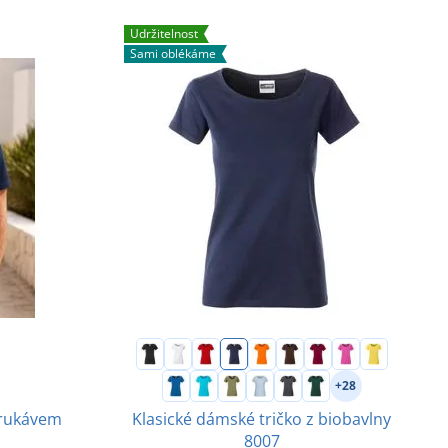
Udržitelnost
Sami oblékáme
+28
 rukávem
Klasické dámské tričko z biobavlny
8007