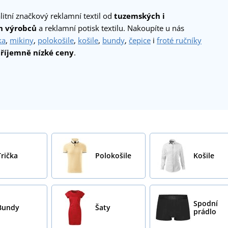
itní značkový reklamní textil od
tuzemských i
h výrobců
a reklamní potisk textilu. Nakoupíte u nás
ka
,
mikiny
,
polokošile
,
košile
,
bundy
,
čepice
i
froté ručníky
říjemně nízké ceny
.
Trička
Polokošile
Košile
Spodní
Bundy
Šaty
prádlo