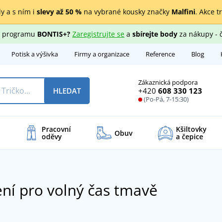
y a s ním i
slevy až 50 %
na vybrané kousky značky
Malfini
. Akce t
ho programu
BONTIS+?
Zaregistrujte se
a
sbírejte body
za nákupy - 
Potisk a výšivka
Firmy a organizace
Reference
Blog
Zákaznická podpora
+420
608 330 123
HLEDAT
(Po-Pá, 7-15:30)
Pracovní
Kšiltovky
Obuv
oděvy
a čepice
ní pro volný čas tmavě
é