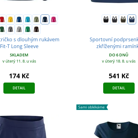
Sportovní podprsenk
ričko s dlouhým rukávem
zkříženými ramín
Fit-T Long Sleeve
DO 6 DNŮ
SKLADEM
v úterý 18. 8.
u vás
v úterý 11. 8.
u vás
541 Kč
174 Kč
DETAIL
DETAIL
Sami oblékáme