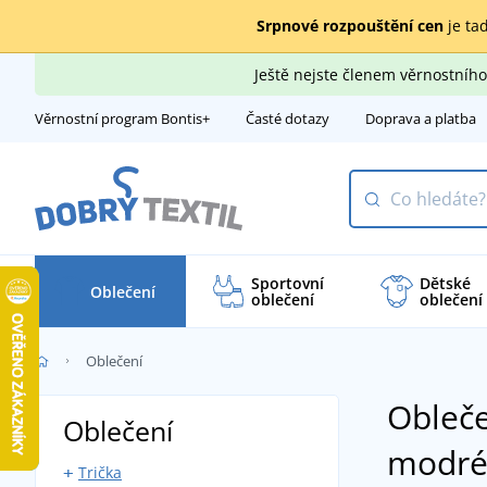
Srpnové rozpouštění cen
je tad
Ještě nejste členem věrnostní
Věrnostní program Bontis+
Časté dotazy
Doprava a platba
Sportovní
Dětské
Oblečení
oblečení
oblečení
Oblečení
Obleče
Oblečení
modr
Trička