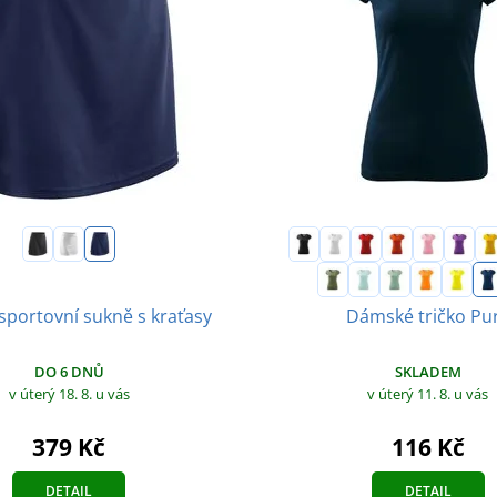
portovní sukně s kraťasy
Dámské tričko Pu
DO 6 DNŮ
SKLADEM
v úterý 18. 8.
u vás
v úterý 11. 8.
u vás
379 Kč
116 Kč
DETAIL
DETAIL