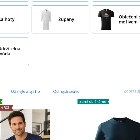
Oblečení 
Kalhoty
Župany
motivem
Udržitelná
móda
Zobrazuj
Od nejlevnějšího
Od nejdražšího
Sami oblékáme
ti 5XL