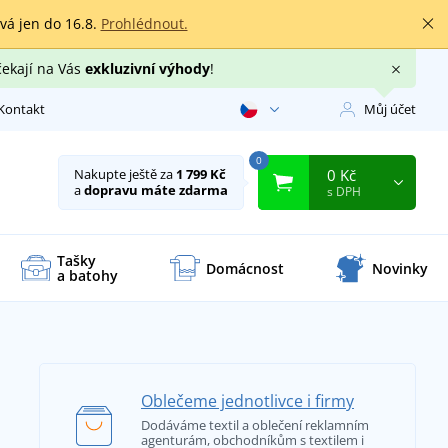
rvá jen do 16.8.
Prohlédnout.
čekají na Vás
exkluzivní výhody
!
Kontakt
Můj účet
0
0 Kč
Nakupte ještě za
1 799 Kč
a
dopravu máte zdarma
s DPH
Tašky
Domácnost
Novinky
a batohy
Oblečeme jednotlivce i firmy
Dodáváme textil a oblečení reklamním
agenturám, obchodníkům s textilem i