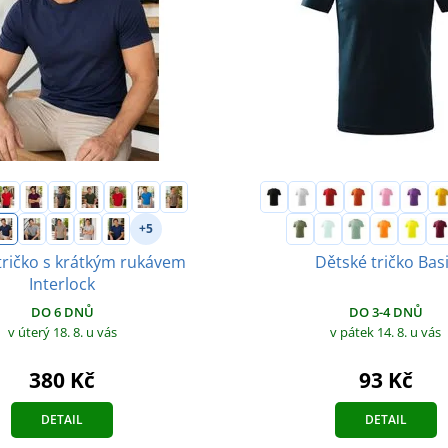
+5
tričko s krátkým rukávem
Dětské tričko Bas
Interlock
DO 3-4 DNŮ
DO 6 DNŮ
v pátek 14. 8.
u vás
v úterý 18. 8.
u vás
93 Kč
380 Kč
DETAIL
DETAIL