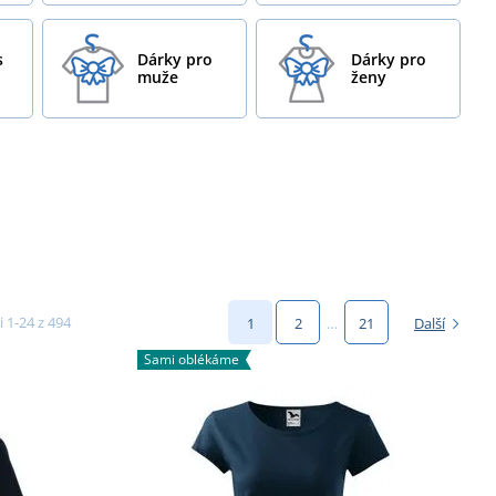
s
Dárky pro
Dárky pro
muže
ženy
i 1-24 z 494
1
2
…
21
Další
Sami oblékáme