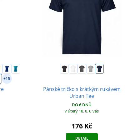
+15
Pánské tričko s krátkým rukávem
re
Urban Tee
DO 6 DNŮ
v úterý 18. 8.
u vás
176 Kč
DETAIL