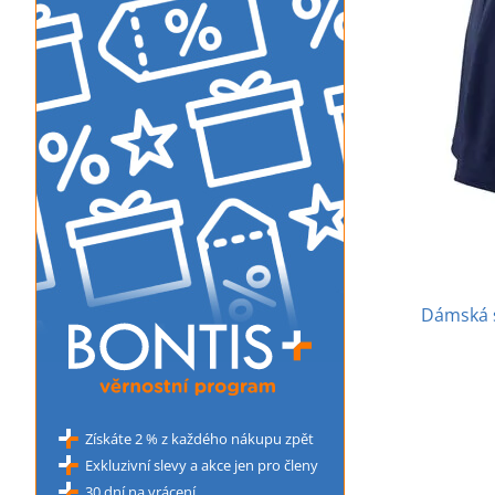
Dámská s
Získáte 2 % z každého nákupu zpět
Exkluzivní slevy a akce jen pro členy
30 dní na vrácení