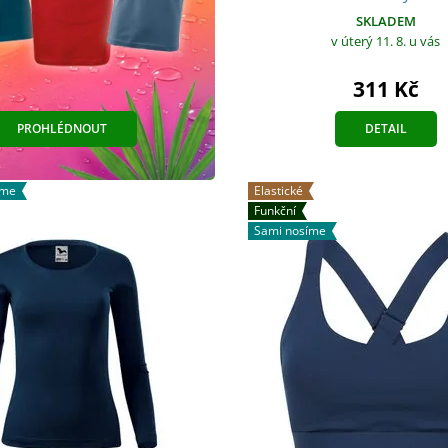
SKLADEM
v úterý 11. 8.
u vás
311 Kč
DETAIL
PROHLÉDNOUT
áme
Elastické
Funkční
Sami nosíme