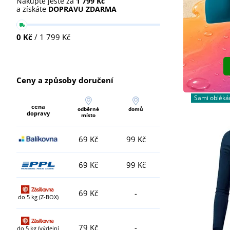
Nakupte ještě za
1 799 Kč
a získáte
DOPRAVU ZDARMA
0 Kč
/ 1 799 Kč
Ceny a způsoby doručení
Sami oblék
cena
odběrné
domů
dopravy
místo
69 Kč
99 Kč
69 Kč
99 Kč
69 Kč
-
do 5 kg (Z-BOX)
79 Kč
-
do 5 kg (výdejní