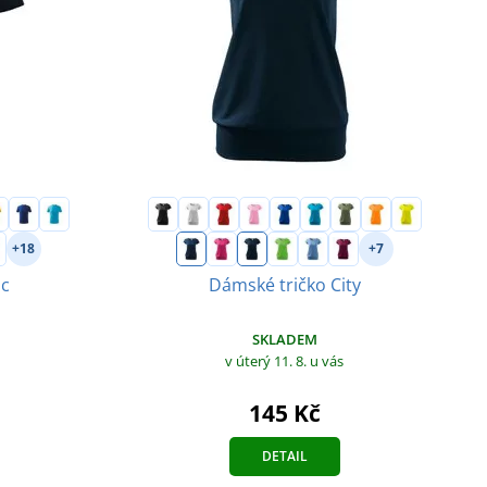
+18
+7
ic
Dámské tričko City
SKLADEM
v úterý 11. 8.
u vás
145 Kč
DETAIL