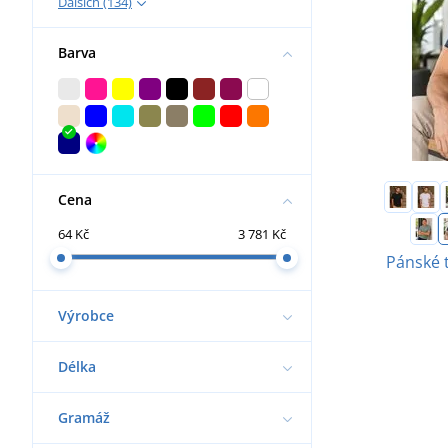
Dalších (134)
Barva
Cena
64 Kč
3 781 Kč
Pánské 
Výrobce
Délka
Gramáž