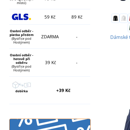
místo)
59 Kč
89 Kč
Osobní odběr -
platba předem
ZDARMA
-
Dámské t
(Bystřice pod
Hostýnem)
Osobní odběr -
hotově při
39 Kč
-
odběru
(Bystřice pod
Hostýnem)
+39 Kč
dobírka