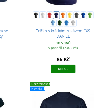
a se
Tričko s krátkým rukávem CXS
ky
DANIEL
DO 5 DNŮ
v pondělí 17. 8.
u vás
86 Kč
DETAIL
Udržitelnost
Novinka