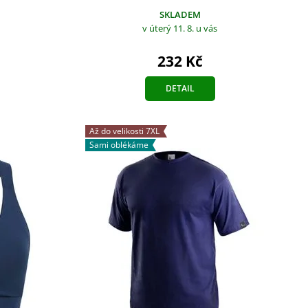
SKLADEM
v úterý 11. 8.
u vás
232 Kč
DETAIL
Až do velikosti 7XL
Sami oblékáme