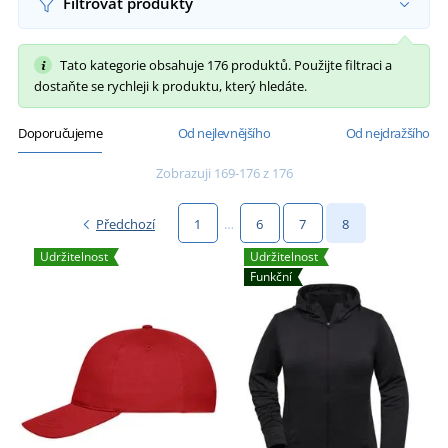
Filtrovat produkty
Tato kategorie obsahuje 176 produktů. Použijte filtraci a
dostaňte se rychleji k produktu, který hledáte.
Doporučujeme
Od nejlevnějšího
Od nejdražšího
Zobrazuji 169-176 z 176
Předchozí
1
…
6
7
8
Udržitelnost
Udržitelnost
Funkční