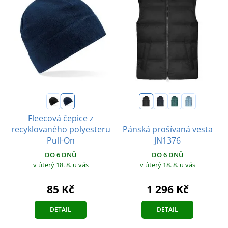
Fleecová čepice z
recyklovaného polyesteru
Pánská prošívaná vesta
Pull-On
JN1376
DO 6 DNŮ
DO 6 DNŮ
v úterý 18. 8.
u vás
v úterý 18. 8.
u vás
85 Kč
1 296 Kč
DETAIL
DETAIL