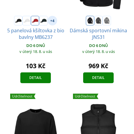
+4
5 panelová kšiltovka z bio
Dámská sportovní mikina
bavlny MB6237
JN531
DO 6 DNŮ
DO 6 DNŮ
v úterý 18. 8.
u vás
v úterý 18. 8.
u vás
103 Kč
969 Kč
DETAIL
DETAIL
Udržitelnost
Udržitelnost