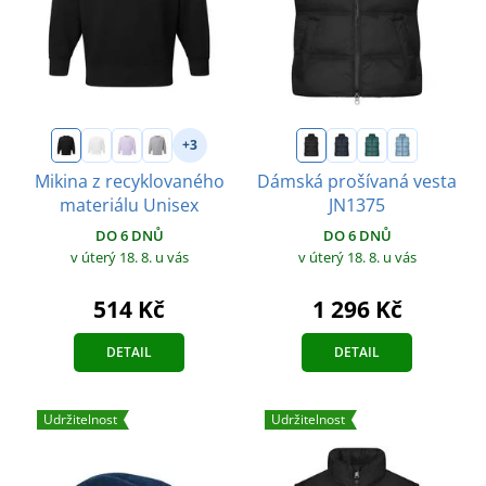
+3
Mikina z recyklovaného
Dámská prošívaná vesta
materiálu Unisex
JN1375
DO 6 DNŮ
DO 6 DNŮ
v úterý 18. 8.
u vás
v úterý 18. 8.
u vás
514 Kč
1 296 Kč
DETAIL
DETAIL
Udržitelnost
Udržitelnost