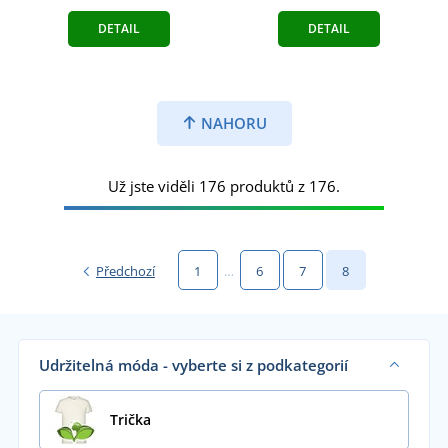
DETAIL
DETAIL
NAHORU
Už jste viděli 176 produktů z 176.
Předchozí
1
…
6
7
8
Udržitelná móda - vyberte si z podkategorií
Trička