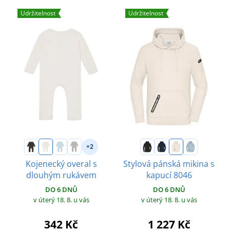
Udržitelnost
Udržitelnost
+2
Kojenecký overal s
Stylová pánská mikina s
dlouhým rukávem
kapucí 8046
DO 6 DNŮ
DO 6 DNŮ
v úterý 18. 8.
u vás
v úterý 18. 8.
u vás
342 Kč
1 227 Kč