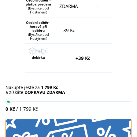
Osobní odběr -
platba předem
ZDARMA
-
(Bystřice pod
Hostýnem)
Osobní odběr -
hotově při
39 Kč
-
odběru
(Bystřice pod
Hostýnem)
dobírka
+39 Kč
Nakupte ještě za
1 799 Kč
a získáte
DOPRAVU ZDARMA
0 Kč
/ 1 799 Kč