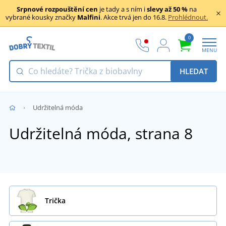
Srpnové rozpouštění cen
je tady a s ním i
slevy až 50 %
na
vybrané kousky značky
Malfini
. Akce trvá jen do 16.8.
Prohlédnout.
0
MENU
HLEDAT
Udržitelná móda
Udržitelná móda, strana 8
Trička