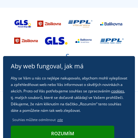
Aby web fungoval, jak má
Aby se Vám u nás co nejlépe nakupovalo, abychom mohli vylepšovat
a zpřehledňovat web nebo Vás informovat o skvělých novinkách a
akcích. Proto od Vás potřebujeme souhlas se zpracováním
cookies
,
tj. malých souborů, které se dočasně ukládají ve Vašem prohlížeči.
Děkujeme, že nám kliknutím na tlačítko „Rozumím“ tento souhlas
Sledujte nás na sociálních sítích
dáte a pomůžete nám tak web zlepšovat.
Souhlas můžete odmítnout
zde
ROZUMÍM
© 2011 - 2026, Dual Trade s.r.o. | Technicky zajišťuje
Simplia.cz
.