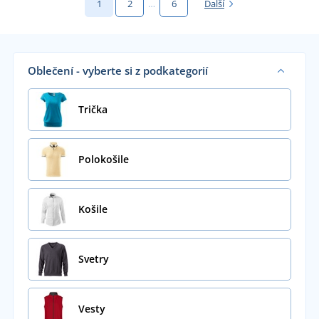
1
2
…
6
Další
Oblečení - vyberte si z podkategorií
Trička
Polokošile
Košile
Svetry
Vesty