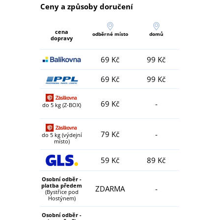
Ceny a způsoby doručení
cena
odběrné místo
domů
dopravy
69 Kč
99 Kč
69 Kč
99 Kč
69 Kč
-
do 5 kg (Z-BOX)
79 Kč
-
do 5 kg (výdejní
místo)
59 Kč
89 Kč
Osobní odběr -
platba předem
ZDARMA
-
(Bystřice pod
Hostýnem)
Osobní odběr -