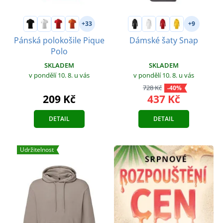
+33
+9
Pánská polokošile Pique
Dámské šaty Snap
Polo
SKLADEM
SKLADEM
v pondělí 10. 8.
u vás
v pondělí 10. 8.
u vás
728 Kč
-40%
437 Kč
209 Kč
DETAIL
DETAIL
Udržitelnost