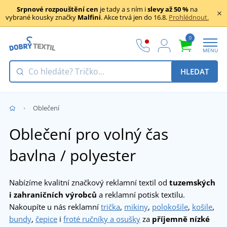
Srpnové rozpouštění cen
je tady a s ním i
slevy až 50 %
na
vybrané kousky značky
Malfini
. Akce trvá jen do 16.8.
Prohlédnout.
0
MENU
HLEDAT
Oblečení
Oblečení pro volný čas
bavlna / polyester
Nabízíme kvalitní značkový reklamní textil od
tuzemských
i zahraničních výrobců
a reklamní potisk textilu.
Nakoupíte u nás reklamní
trička
,
mikiny
,
polokošile
,
košile
,
bundy
,
čepice
i
froté ručníky a osušky
za
příjemně nízké