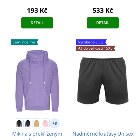
193 Kč
533 Kč
DETAIL
DETAIL
Sami nosíme
Vyrobeno v EU
Až do velikosti 15XL
+8
Mikina s překříženým
Nadměrné kraťasy Unisex