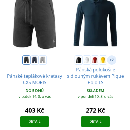
+7
Pánská polokošile
Pánské teplákové kraťasy
s dlouhým rukávem Pique
CXS MORIS
Polo LS
DO 5 DNŮ
SKLADEM
v pátek 14. 8.
u vás
v pondělí 10. 8.
u vás
403 Kč
272 Kč
DETAIL
DETAIL