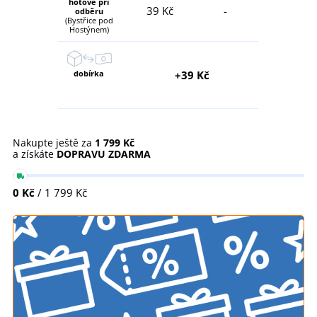
hotově při
39 Kč
-
odběru
(Bystřice pod
Hostýnem)
dobírka
+39 Kč
Nakupte ještě za
1 799 Kč
a získáte
DOPRAVU ZDARMA
0 Kč
/ 1 799 Kč