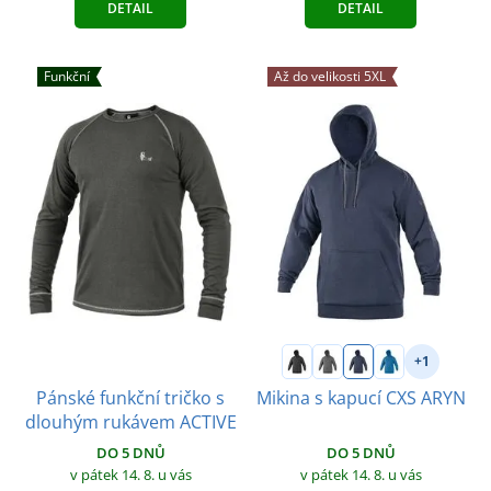
DETAIL
DETAIL
Funkční
Až do velikosti 5XL
+1
Pánské funkční tričko s
Mikina s kapucí CXS ARYN
dlouhým rukávem ACTIVE
DO 5 DNŮ
DO 5 DNŮ
v pátek 14. 8.
u vás
v pátek 14. 8.
u vás