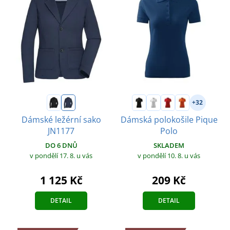
+32
Dámské ležérní sako
Dámská polokošile Pique
JN1177
Polo
DO 6 DNŮ
SKLADEM
v pondělí 17. 8.
u vás
v pondělí 10. 8.
u vás
1 125 Kč
209 Kč
DETAIL
DETAIL