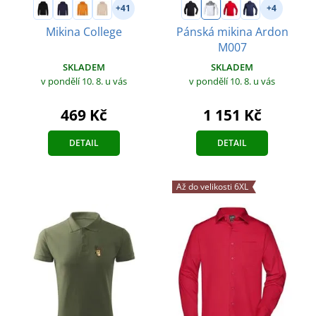
+41
+4
Mikina College
Pánská mikina Ardon
M007
SKLADEM
SKLADEM
v pondělí 10. 8.
u vás
v pondělí 10. 8.
u vás
469 Kč
1 151 Kč
DETAIL
DETAIL
Až do velikosti 6XL