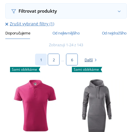
Filtrovat produkty
Zrušit vybrané filtry (1)
Doporučujeme
Od nejlevnějšího
Od nejdražšího
Zobrazuji 1-24 z 143
1
2
…
6
Další
Sami oblékáme
Sami oblékáme