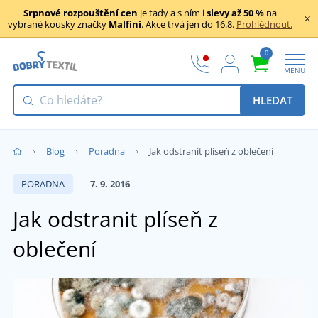
Srpnové rozpouštění cen
je tady a s ním i
slevy až 50 %
na
vybrané kousky značky
Malfini
. Akce trvá jen do 16.8.
Prohlédnout.
0
MENU
HLEDAT
Blog
Poradna
Jak odstranit plíseň z oblečení
PORADNA
7. 9. 2016
Jak odstranit plíseň z
oblečení