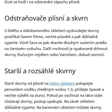
Ocet se hodí i na odstranění zápachu plísně.
Odstraňovače plísní a skvrn
U bílého a stálobarevného oblečení vyzkoušejte skvrny
postříkat Savem Perex, nechte působit a pak důkladně
vyperte. Vůně Sava se pak zbavíte dlouhým sušením prádla
na čerstvém vzduchu. Další možností je opakovaně drhnout
skvrny žlučovým mýdlem nebo Vanishem, dokud nezmizí.
Starší a rozsáhlé skvrny
Starší skvrny od plísně na
bílém oblečení
pokapejte
peroxidem vodíku zředěným vodou 1:3, přidejte čpavek a
nechte vybělit na slunci. Pokud po oschnutí na látce stále
zůstávají skvrny, postup opakujte. Na závěr oblečení
důkladně vyperte. Na barevném oblečení můžete skvrny