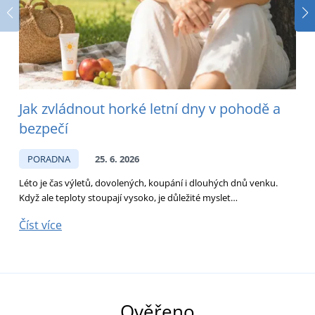
Jak zvládnout horké letní dny v pohodě a
bezpečí
PORADNA
25. 6. 2026
Léto je čas výletů, dovolených, koupání i dlouhých dnů venku.
D
Když ale teploty stoupají vysoko, je důležité myslet…
p
Číst více
Č
Ověřeno