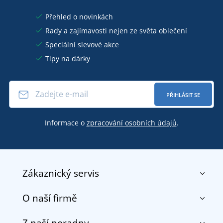
Přehled o novinkách
Rady a zajímavosti nejen ze světa oblečení
Speciální slevové akce
Tipy na dárky
PŘIHLÁSIT SE
Informace o
zpracování osobních údajů
.
Zákaznický servis
O naší firmě
Kontakt
Obchodní podmínky
Z naší poradny