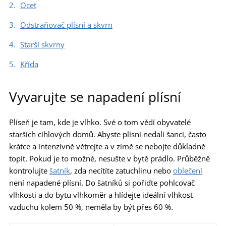
Ocet
Odstraňovač plísní a skvrn
Starší skvrny
Křída
Vyvarujte se napadení plísní
Plíseň je tam, kde je vlhko. Své o tom vědí obyvatelé
starších cihlových domů. Abyste plísni nedali šanci, často
krátce a intenzivně větrejte a v zimě se nebojte důkladně
topit. Pokud je to možné, nesušte v bytě prádlo. Průběžně
kontrolujte
šatník
, zda necítíte zatuchlinu nebo
oblečení
není napadené plísní. Do šatníků si pořiďte pohlcovač
vlhkosti a do bytu vlhkoměr a hlídejte ideální vlhkost
vzduchu kolem 50 %, neměla by být přes 60 %.