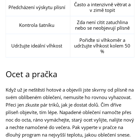
Často a intenzivně větrat a
Předcházení výskytu plísní
v zimě topit
Zda není cítit zatuchlina
Kontrola šatníku
nebo se neobjevují plísně
Pořiďte si vlhkoměr a
Udržujte ideální vlhkost
udržujte vlhkost kolem 50
%
Ocet a pračka
Když už je neštěstí hotové a objevili jste skvrny od plísně na
svém oblíbeném oblečení, nemusíte ho rovnou vyhazovat.
Přeci jen zkuste pár triků, jak je dostat dolů. Čím dříve
plíseň objevíte, tím lépe. Napadené oblečení namočte přes
noc do octa, ráno vymáchejte, starý ocet vylijte, nalijte nový
a nechte namočené do večera. Pak vyperte v pračce na
dlouhý program na nejvyšší teplotu, jakou oblečení snese.