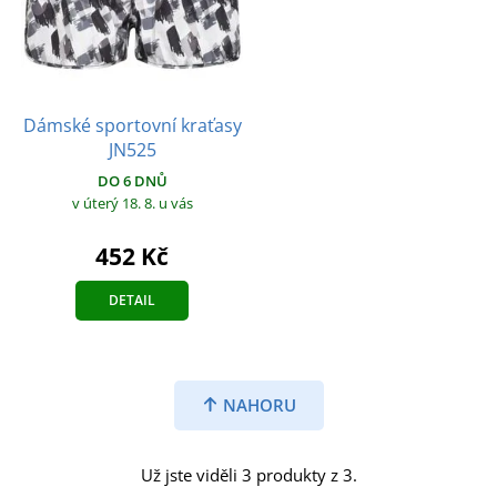
Dámské sportovní kraťasy
JN525
DO 6 DNŮ
v úterý 18. 8.
u vás
452 Kč
DETAIL
NAHORU
Už jste viděli 3 produkty z 3.