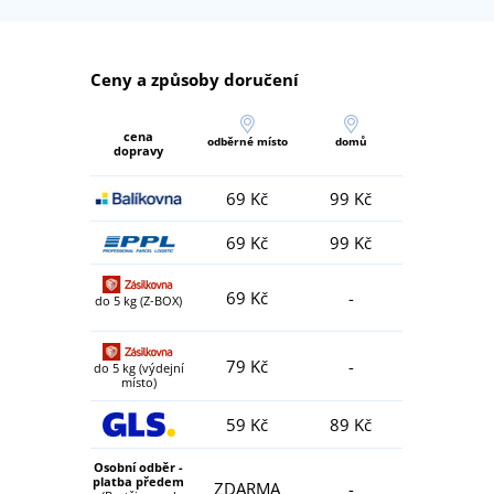
Ceny a způsoby doručení
cena
odběrné místo
domů
dopravy
69 Kč
99 Kč
69 Kč
99 Kč
69 Kč
-
do 5 kg (Z-BOX)
79 Kč
-
do 5 kg (výdejní
místo)
59 Kč
89 Kč
Osobní odběr -
platba předem
ZDARMA
-