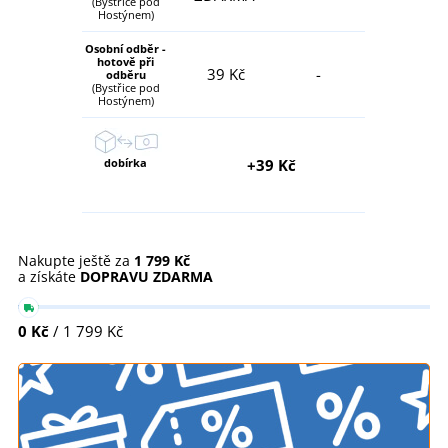
(Bystřice pod
Hostýnem)
Osobní odběr -
hotově při
39 Kč
-
odběru
(Bystřice pod
Hostýnem)
dobírka
+39 Kč
Nakupte ještě za
1 799 Kč
a získáte
DOPRAVU ZDARMA
0 Kč
/ 1 799 Kč