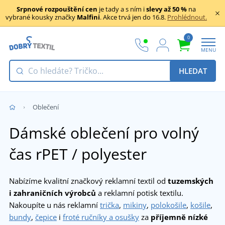
Srpnové rozpouštění cen
je tady a s ním i
slevy až 50 %
na
vybrané kousky značky
Malfini
. Akce trvá jen do 16.8.
Prohlédnout.
0
MENU
HLEDAT
Oblečení
Dámské oblečení pro volný
čas rPET / polyester
Nabízíme kvalitní značkový reklamní textil od
tuzemských
i zahraničních výrobců
a reklamní potisk textilu.
Nakoupíte u nás reklamní
trička
,
mikiny
,
polokošile
,
košile
,
bundy
,
čepice
i
froté ručníky a osušky
za
příjemně nízké