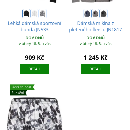
Lehká dámská sportovní
Dámská mikina z
bunda JN533
pleteného fleecu JN1817
DO 6 DNŮ
DO 6 DNŮ
v úterý 18. 8.
u vás
v úterý 18. 8.
u vás
909 Kč
1 245 Kč
DETAIL
DETAIL
Udržitelnost
Funkční