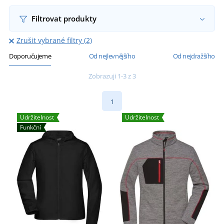
Filtrovat produkty
Zrušit vybrané filtry (2)
Doporučujeme
Od nejlevnějšího
Od nejdražšího
Zobrazuji 1-3 z 3
1
Udržitelnost
Udržitelnost
Funkční