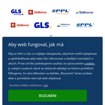
Aby web fungoval, jak má
Aby se Vám u nás co nejlépe nakupovalo, abychom mohli vylepšovat
a zpřehledňovat web nebo Vás informovat o skvělých novinkách a
akcích. Proto od Vás potřebujeme souhlas se zpracováním
cookies
,
tj. malých souborů, které se dočasně ukládají ve Vašem prohlížeči.
Děkujeme, že nám kliknutím na tlačítko „Rozumím“ tento souhlas
Sledujte nás na sociálních sítích
dáte a pomůžete nám tak web zlepšovat.
Souhlas můžete odmítnout
zde
ROZUMÍM
© 2011 - 2026, Dual Trade s.r.o. | Technicky zajišťuje
Simplia.cz
.