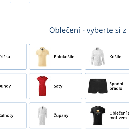
Oblečení - vyberte si z
Trička
Polokošile
Košile
Spodní
Bundy
Šaty
prádlo
Oblečení 
Kalhoty
Župany
motivem