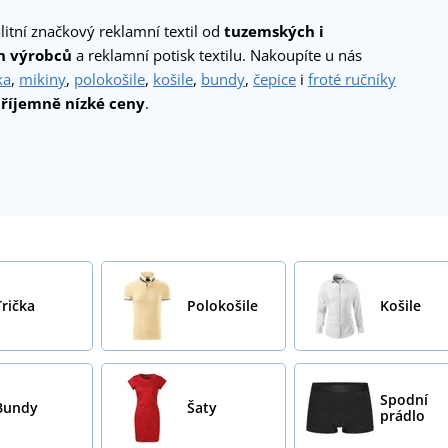
itní značkový reklamní textil od
tuzemských i
h výrobců
a reklamní potisk textilu. Nakoupíte u nás
ka
,
mikiny
,
polokošile
,
košile
,
bundy
,
čepice
i
froté ručníky
říjemně nízké ceny
.
Trička
Polokošile
Košile
Spodní
Bundy
Šaty
prádlo