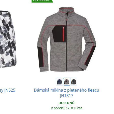
Udržitelnost
Dámská mikina z pleteného fleecu
sy JN525
JN1817
DO 6 DNŮ
v pondělí 17. 8.
u vás