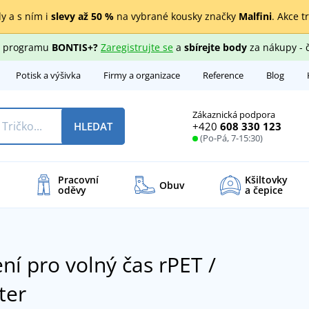
y a s ním i
slevy až 50 %
na vybrané kousky značky
Malfini
. Akce t
ho programu
BONTIS+?
Zaregistrujte se
a
sbírejte body
za nákupy - 
Potisk a výšivka
Firmy a organizace
Reference
Blog
Zákaznická podpora
+420
608 330 123
HLEDAT
(Po-Pá, 7-15:30)
Pracovní
Kšiltovky
Obuv
oděvy
a čepice
ní pro volný čas rPET /
ter