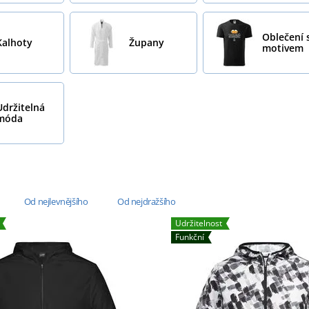
Oblečení 
Kalhoty
Župany
motivem
Udržitelná
móda
Od nejlevnějšího
Od nejdražšího
Udržitelnost
Funkční