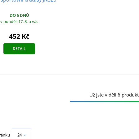
DO 6 DNŮ
v pondělí 17. 8.
u vás
452 Kč
DETAIL
Už jste viděli 6 produkt
tránku