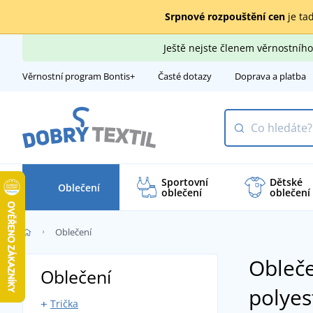
Srpnové rozpouštění cen
je tad
Ještě nejste členem věrnostní
Věrnostní program Bontis+
Časté dotazy
Doprava a platba
Sportovní
Dětské
Oblečení
oblečení
oblečení
Oblečení
Obleče
Oblečení
polyes
Trička