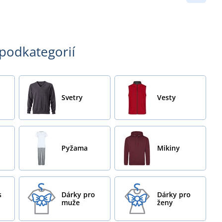
 podkategorií
Svetry
Vesty
Pyžama
Mikiny
s
Dárky pro
Dárky pro
muže
ženy