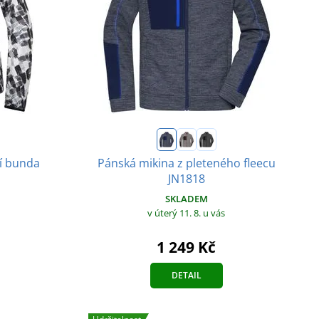
í bunda
Pánská mikina z pleteného fleecu
JN1818
SKLADEM
v úterý 11. 8.
u vás
1 249 Kč
DETAIL