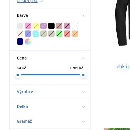
Dalších (134)
Barva
Cena
Lehká 
64 Kč
3 781 Kč
Výrobce
Délka
Gramáž