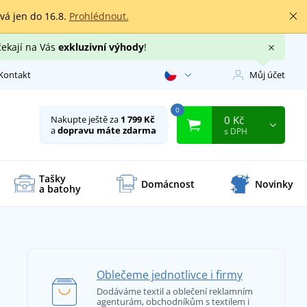
rvá jen do 16.8.
Prohlédnout.
čekají na Vás
exkluzivní výhody
!
Kontakt
Můj účet
0
0 Kč
Nakupte ještě za
1 799 Kč
a
dopravu máte zdarma
s DPH
Tašky
Domácnost
Novinky
a batohy
Oblečeme jednotlivce i firmy
Dodáváme textil a oblečení reklamním
agenturám, obchodníkům s textilem i