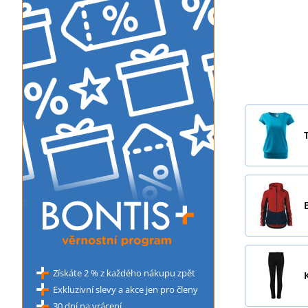
Získáte 2 % z každého nákupu zpět
Exkluzivní slevy a akce jen pro členy
30 dní na vrácení