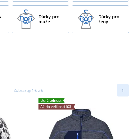
s
Dárky pro
Dárky pro
muže
ženy
Zobrazuji 1-6 z 6
1
Udržitelnost
Až do velikosti 6XL