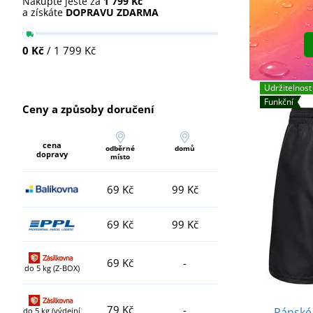
Nakupte ještě za
1 799 Kč
a získáte
DOPRAVU ZDARMA
0 Kč
/ 1 799 Kč
Udržitelnost
Funkční
Ceny a způsoby doručení
cena
odběrné
domů
dopravy
místo
69 Kč
99 Kč
69 Kč
99 Kč
69 Kč
-
do 5 kg (Z-BOX)
79 Kč
-
Pánské 
do 5 kg (výdejní