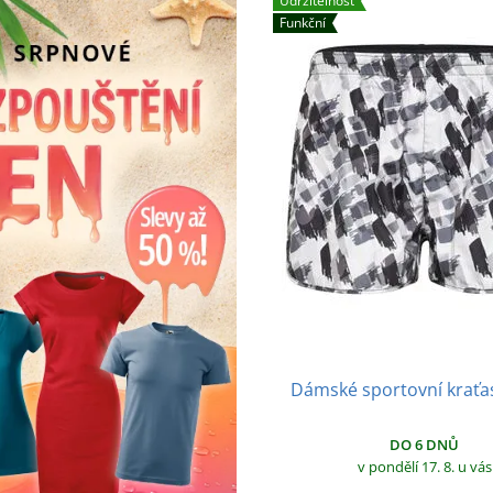
Udržitelnost
Funkční
Dámské sportovní kraťa
DO 6 DNŮ
v pondělí 17. 8.
u vás