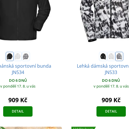
pánská sportovní bunda
Lehká dámská sportovn
JN534
JN533
DO 6 DNŮ
DO 6 DNŮ
v pondělí 17. 8.
u vás
v pondělí 17. 8.
u vás
909 Kč
909 Kč
DETAIL
DETAIL