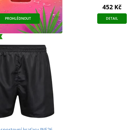
452 Kč
PROHLÉDNOUT
DETAIL
sportovní kraťasy JN526