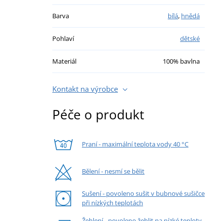
Barva
bílá
,
hnědá
Pohlaví
dětské
Materiál
100% bavlna
Kontakt na výrobce
Péče o produkt
Praní - maximální teplota vody 40 °C
Bělení - nesmí se bělit
Sušení - povoleno sušit v bubnové sušičce
při nízkých teplotách
Žehlení - povoleno žehlit na nízké teploty