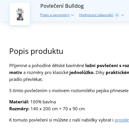
Povlečení Bulldog
Popis a parametry
Hodnocení zákazníků
0
Popis produktu
Příjemné a pohodlné dětské bavlněné
ložní povlečení s r
motiv
a rozměry pro klasické
jednolůžko.
Díky
praktické
prádlo převlékat.
S tímto povlečením s motivem roztomilého pejska přinesete
Materiál:
100% bavlna
Rozměry:
140 x 200 cm + 70 x 90 cm
K tomuto povlečení si můžete z naší nabídky vybrat i
prostě