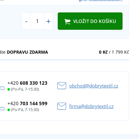
-
+
VLOŽIT DO KOŠÍKU
áte
DOPRAVU ZDARMA
0 Kč
/ 1 799 Kč
+420
608 330 123
obchod@dobrytextil.cz
(Po-Pá, 7-15:30)
+420
703 144 599
firma@dobrytextil.cz
(Po-Pá, 7-15:30)