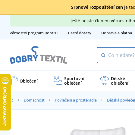
Srpnové rozpouštění cen
je tad
Ještě nejste členem věrnostní
Věrnostní program Bontis+
Časté dotazy
Doprava a platba
Sportovní
Dětské
Oblečení
oblečení
oblečení
Domácnost
Povlečení a prostěradla
Dětská povleče