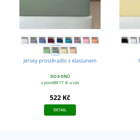
Jersey prostěradlo s elastanem
DO 6 DNŮ
v pondělí 17. 8.
u vás
522 Kč
DETAIL