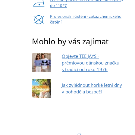
do 110 °C
Profesionální čištění - zákaz chemického
čistění
Mohlo by vás zajímat
Objevte TEE JAYS -
prémiovou dánskou značku
s tradicí od roku 1976
Jak zvládnout horké letní dny
v pohodě a bezpečí