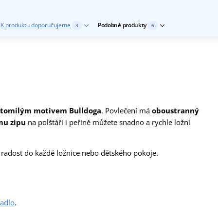
K produktu doporučujeme
Podobné produkty
3
6
oztomilým motivem Bulldoga
. Povlečení má
oboustranný
mu zipu
na polštáři i peřině můžete snadno a rychle ložní
 radost do každé ložnice nebo dětského pokoje.
radlo
.