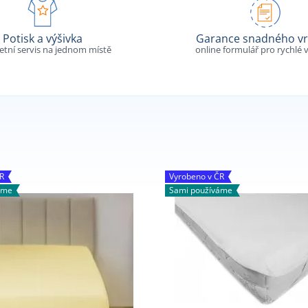
Potisk a výšivka
Garance snadného vr
tní servis na jednom místě
online formulář pro rychlé v
R
Vyrobeno v ČR
áme
Sami používáme