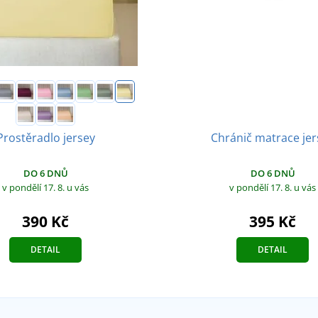
Prostěradlo jersey
Chránič matrace jer
DO 6 DNŮ
DO 6 DNŮ
v pondělí 17. 8.
u vás
v pondělí 17. 8.
u vás
390 Kč
395 Kč
DETAIL
DETAIL