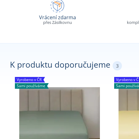
Vrácení zdarma
přes Zásilkovnu
komple
K produktu doporučujeme
3
Vyrobeno v ČR
Vyrobeno v Č
Sami používáme
Sami použív