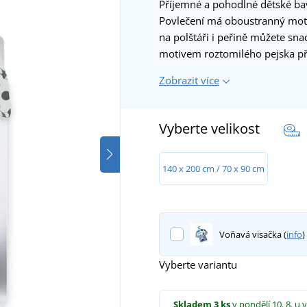
Příjemné a pohodlné dětské ba
Povlečení má oboustranný moti
na polštáři i peřině můžete sna
motivem roztomilého pejska p
Zobrazit více
Vyberte velikost
140 x 200 cm / 70 x 90 cm
Voňavá visačka (
info
)
Vyberte variantu
Skladem
3 ks
v pondělí 10. 8.
u 