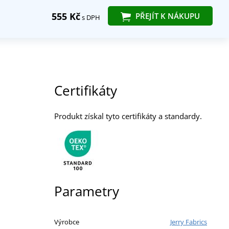
555 Kč
PŘEJÍT K NÁKUPU
s DPH
Certifikáty
Produkt získal tyto certifikáty a standardy.
Parametry
Výrobce
Jerry Fabrics