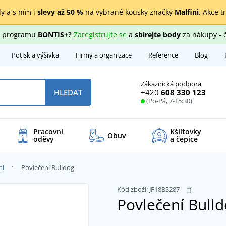
y a s ním i
slevy až 50 %
na vybrané kousky značky
Malfini
. Akce t
ho programu
BONTIS+?
Zaregistrujte se
a
sbírejte body
za nákupy - 
Potisk a výšivka
Firmy a organizace
Reference
Blog
Zákaznická podpora
+420
608 330 123
HLEDAT
(Po-Pá, 7-15:30)
Pracovní
Kšiltovky
Obuv
oděvy
a čepice
ní
Povlečení Bulldog
Kód zboží:
JF18BS287
Povlečení Bull