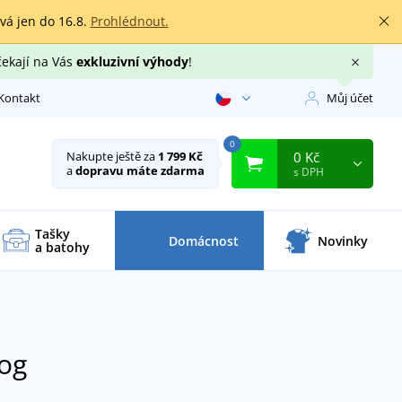
rvá jen do 16.8.
Prohlédnout.
čekají na Vás
exkluzivní výhody
!
Kontakt
Můj účet
0
0 Kč
Nakupte ještě za
1 799 Kč
a
dopravu máte zdarma
s DPH
Tašky
Domácnost
Novinky
a batohy
dog