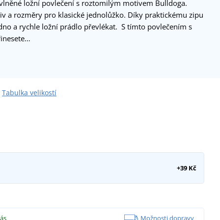
vlněné ložní povlečení s roztomilým motivem Bulldoga.
v a rozměry pro klasické jednolůžko. Díky praktickému zipu
dno a rychle ložní prádlo převlékat. S tímto povlečením s
řinesete…
Tabulka velikostí
+39 Kč
vás
Možnosti dopravy