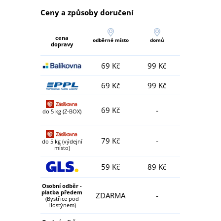
Ceny a způsoby doručení
cena
odběrné místo
domů
dopravy
69 Kč
99 Kč
69 Kč
99 Kč
69 Kč
-
do 5 kg (Z-BOX)
79 Kč
-
do 5 kg (výdejní
místo)
59 Kč
89 Kč
Osobní odběr -
platba předem
ZDARMA
-
(Bystřice pod
Hostýnem)