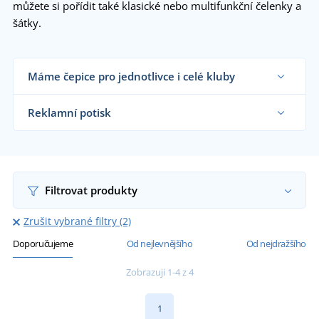
můžete si pořídit také klasické nebo multifunkční čelenky a
šátky.
Máme čepice pro jednotlivce i celé kluby
Dodáváme čepice a šátky reklamním agenturám,
firmám, školám, sportovním klubům i koncovým
Reklamní potisk
zákazníkům již od 1 kusu.
Chci vědět více
Na námi dodávané čepice a šátky vám natiskneme
motiv dle vašeho přání.
Chci vědět více
Filtrovat produkty
Zrušit vybrané filtry (2)
Doporučujeme
Od nejlevnějšího
Od nejdražšího
Zobrazuji 1-4 z 4
1