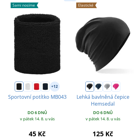
Sami nosíme
Elastické
+12
Sportovní potítko MB043
Lehká bavlněná čepice
Hemsedal
DO 6 DNŮ
DO 6 DNŮ
v pátek 14. 8.
u vás
v pátek 14. 8.
u vás
45 Kč
125 Kč