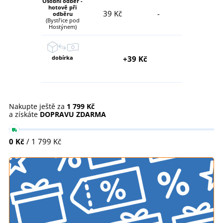
Osobní odběr -
hotově při
39 Kč
-
odběru
(Bystřice pod
Hostýnem)
dobírka
+39 Kč
Nakupte ještě za
1 799 Kč
a získáte
DOPRAVU ZDARMA
0 Kč
/ 1 799 Kč