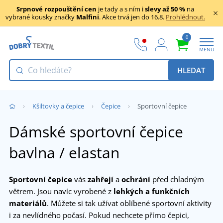
Srpnové rozpouštění cen
je tady a s ním i
slevy až 50 %
na
vybrané kousky značky
Malfini
. Akce trvá jen do 16.8.
Prohlédnout.
0
MENU
HLEDAT
Kšiltovky a čepice
Čepice
Sportovní čepice
Dámské sportovní čepice
bavlna / elastan
Sportovní čepice
vás
zahřejí
a
ochrání
před chladným
větrem. Jsou navíc vyrobené z
lehkých a funkčních
materiálů
. Můžete si tak užívat oblíbené sportovní aktivity
i za nevlídného počasí. Pokud nechcete přímo čepici,