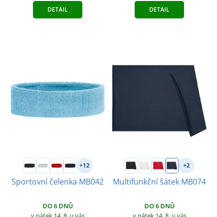
DETAIL
DETAIL
+12
+2
Sportovní čelenka MB042
Multifunkční šátek MB074
DO 6 DNŮ
DO 6 DNŮ
v pátek 14. 8.
u vás
v pátek 14. 8.
u vás