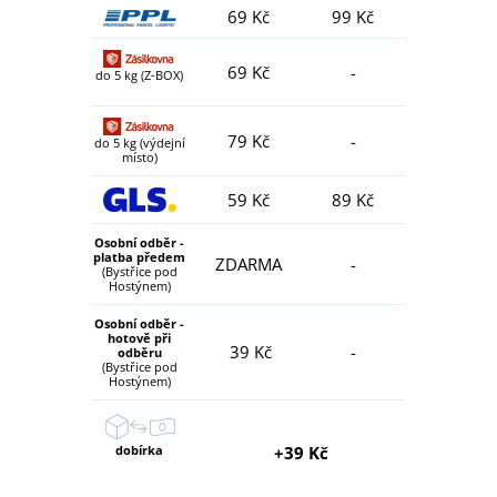
69 Kč
99 Kč
69 Kč
-
do 5 kg (Z-BOX)
79 Kč
-
do 5 kg (výdejní
místo)
59 Kč
89 Kč
Osobní odběr -
platba předem
ZDARMA
-
(Bystřice pod
Hostýnem)
Osobní odběr -
hotově při
39 Kč
-
odběru
(Bystřice pod
Hostýnem)
dobírka
+39 Kč