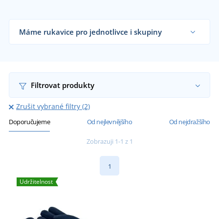
Máme rukavice pro jednotlivce i skupiny
Dodáváme rukavice reklamním agenturám,
firmám, sportovním klubům i koncovým
zákazníkům již od 1 kusu.
Chci vědět více
Filtrovat produkty
Zrušit vybrané filtry (2)
Doporučujeme
Od nejlevnějšího
Od nejdražšího
Zobrazuji 1-1 z 1
1
Udržitelnost