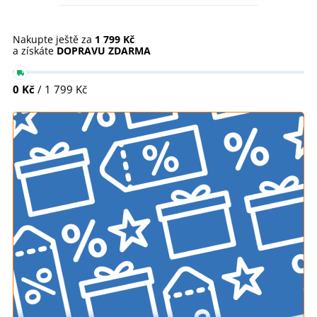
Nakupte ještě za
1 799 Kč
a získáte
DOPRAVU ZDARMA
0 Kč
/ 1 799 Kč