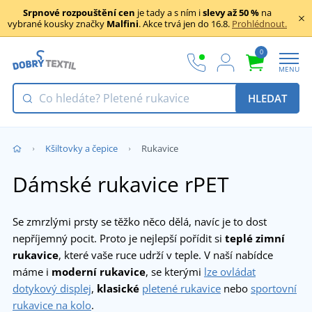
Srpnové rozpouštění cen
je tady a s ním i
slevy až 50 %
na
vybrané kousky značky
Malfini
. Akce trvá jen do 16.8.
Prohlédnout.
0
MENU
HLEDAT
Kšiltovky a čepice
Rukavice
Dámské rukavice rPET
Se zmrzlými prsty se těžko něco dělá, navíc je to dost
nepříjemný pocit. Proto je nejlepší pořídit si
teplé zimní
rukavice
, které vaše ruce udrží v teple. V naší nabídce
máme i
moderní rukavice
, se kterými
lze ovládat
dotykový displej
,
klasické
pletené rukavice
nebo
sportovní
rukavice na kolo
.