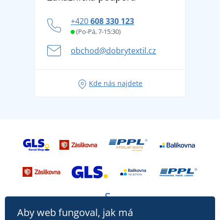
tradicí od roku 1976
Blog
Zásady ochrany osobních údajů
Jak zvládnout horké letní dny v pohodě a bezpečí
+420
608 330 123
Affiliate
Věrnostní program BONTIS +
Letní dobrodružství začíná balením aneb připravte
(Po-Pá, 7-15:30)
Kariéra
se na dovolenou bez starostí
obchod@dobrytextil.cz
Tipy na svěží outfity pro pohodové léto
Oblíbené tričko City v hlavní roli: outfity pro každou
Kde nás najdete
příležitost!
Aby web fungoval, jak má