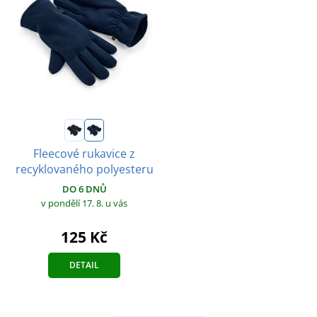
Fleecové rukavice z
recyklovaného polyesteru
DO 6 DNŮ
v pondělí 17. 8.
u vás
125 Kč
DETAIL