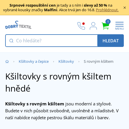
Srpnové rozpouštění cen
je tady a s ním i
slevy až 50 %
na
vybrané kousky značky
Malfini
. Akce trvá jen do 16.8.
Prohlédnout.
0
MENU
HLEDAT
Kšiltovky a čepice
Kšiltovky
S rovným kšiltem
Kšiltovky s rovným kšiltem
hnědé
Kšiltovky s rovným kšiltem
jsou moderní a stylové.
Budete v nich působit svobodně, uvolněně a mladistvě. V
naší nabídce najdete pestrou škálu materiálů i barev.