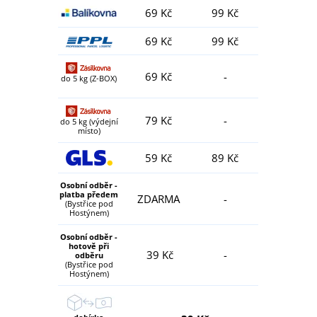
69 Kč
99 Kč
69 Kč
99 Kč
69 Kč
-
do 5 kg (Z-BOX)
79 Kč
-
do 5 kg (výdejní
místo)
59 Kč
89 Kč
Osobní odběr -
platba předem
ZDARMA
-
(Bystřice pod
Hostýnem)
Osobní odběr -
hotově při
39 Kč
-
odběru
(Bystřice pod
Hostýnem)