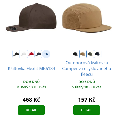
+6
Outdoorová kšiltovka
Kšiltovka Flexfit MB6184
Camper z recyklovaného
fleecu
DO 6 DNŮ
DO 6 DNŮ
v úterý 18. 8.
u vás
v úterý 18. 8.
u vás
468 Kč
157 Kč
DETAIL
DETAIL