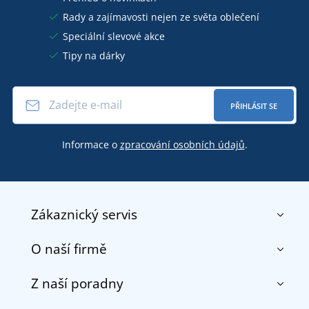
Rady a zajímavosti nejen ze světa oblečení
Speciální slevové akce
Tipy na dárky
PŘIHLÁSIT SE
Informace o
zpracování osobních údajů
.
Zákaznický servis
O naší firmě
Kontakt
Obchodní podmínky
Z naší poradny
O nás
Doprava a platba
Reference