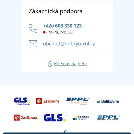
Vrácení zboží a reklamace
Objevte TEE JAYS - prémiovou dánskou značku s
DobrýTextil pro firmy a organizace
Zákaznická podpora
Potisk a výšivka
tradicí od roku 1976
Blog
Zásady ochrany osobních údajů
Jak zvládnout horké letní dny v pohodě a bezpečí
+420
608 330 123
Affiliate
Věrnostní program BONTIS +
Letní dobrodružství začíná balením aneb připravte
(Po-Pá, 7-15:30)
Kariéra
se na dovolenou bez starostí
obchod@dobrytextil.cz
Tipy na svěží outfity pro pohodové léto
Oblíbené tričko City v hlavní roli: outfity pro každou
Kde nás najdete
příležitost!