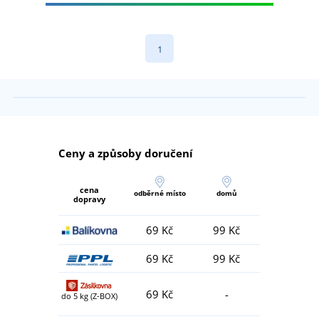
1
Ceny a způsoby doručení
cena
odběrné místo
domů
dopravy
69 Kč
99 Kč
69 Kč
99 Kč
69 Kč
-
do 5 kg (Z-BOX)