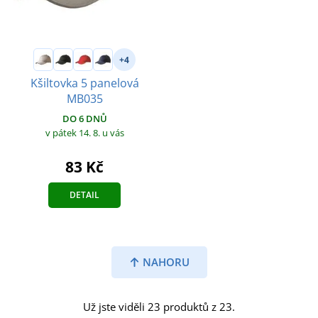
+4
Kšiltovka 5 panelová
MB035
DO 6 DNŮ
v pátek 14. 8.
u vás
83 Kč
DETAIL
NAHORU
Už jste viděli 23 produktů z 23.