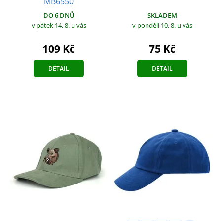
MB6550
SKLADEM
DO 6 DNŮ
v pondělí 10. 8.
u vás
v pátek 14. 8.
u vás
75 Kč
109 Kč
DETAIL
DETAIL