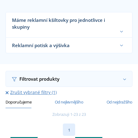
Máme reklamní kšiltovky pro jednotlivce i
skupiny
Dodáváme reklamní kšiltovky reklamním
agenturám, firmám, školám i koncovým
Reklamní potisk a výšivka
zákazníkům již od 1 kusu.
Chci vědět více
Na námi dodávané reklamní kšiltovky vám
natiskneme nebo vyšijeme motiv dle vašeho
přání.
Chci vědět více
Filtrovat produkty
Zrušit vybrané filtry (1)
Doporučujeme
Od nejlevnějšího
Od nejdražšího
Zobrazuji 1-23 z 23
1