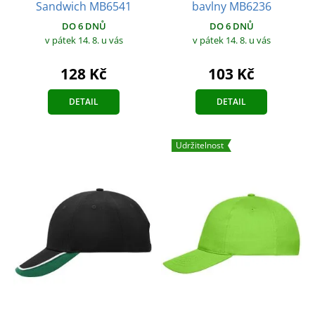
Sandwich MB6541
bavlny MB6236
DO 6 DNŮ
DO 6 DNŮ
v pátek 14. 8.
u vás
v pátek 14. 8.
u vás
128 Kč
103 Kč
DETAIL
DETAIL
Udržitelnost