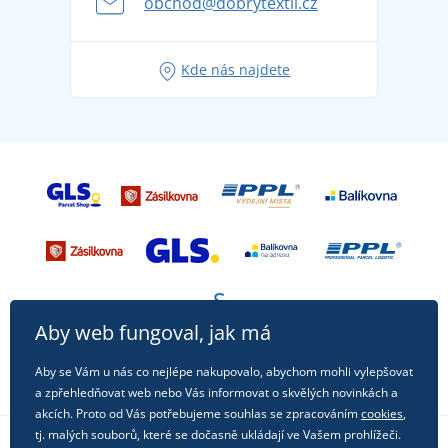
obchod@dobrytextil.cz
Tipy na svěží outfity pro pohodové léto
Oblíbené tričko City v hlavní roli: outfity pro každou
Kde nás najdete
příležitost!
Aby web fungoval, jak má
Aby se Vám u nás co nejlépe nakupovalo, abychom mohli vylepšovat
a zpřehledňovat web nebo Vás informovat o skvělých novinkách a
akcích. Proto od Vás potřebujeme souhlas se zpracováním
cookies
,
tj. malých souborů, které se dočasně ukládají ve Vašem prohlížeči.