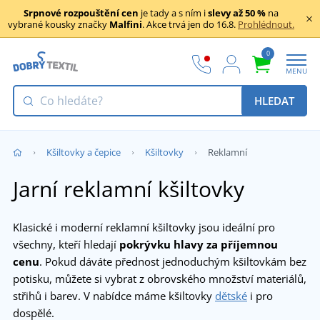
Srpnové rozpouštění cen
je tady a s ním i
slevy až 50 %
na
vybrané kousky značky
Malfini
. Akce trvá jen do 16.8.
Prohlédnout.
0
MENU
HLEDAT
Kšiltovky a čepice
Kšiltovky
Reklamní
Jarní reklamní kšiltovky
Klasické i moderní reklamní kšiltovky jsou ideální pro
všechny, kteří hledají
pokrývku hlavy za příjemnou
cenu
. Pokud dáváte přednost jednoduchým kšiltovkám bez
potisku, můžete si vybrat z obrovského množství materiálů,
střihů i barev. V nabídce máme kšiltovky
dětské
i pro
dospělé.