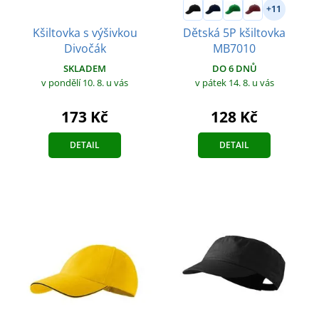
+11
Kšiltovka s výšivkou
Dětská 5P kšiltovka
Divočák
MB7010
SKLADEM
DO 6 DNŮ
v pondělí 10. 8.
u vás
v pátek 14. 8.
u vás
173 Kč
128 Kč
DETAIL
DETAIL