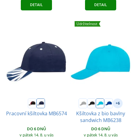
DETAIL
DETAIL
Udržitelnost
+6
Pracovní kšiltovka MB6574
Kšiltovka z bio bavlny
sandwich MB6238
DO 6 DNŮ
DO 6 DNŮ
v pátek 14. 8.
u vás
v pátek 14. 8.
u vás