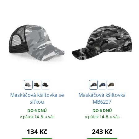
Maskáčová kšiltovka se
Maskáčová kšiltovka
síťkou
MB6227
DO 6 DNŮ
DO 6 DNŮ
v pátek 14. 8.
u vás
v pátek 14. 8.
u vás
134 Kč
243 Kč