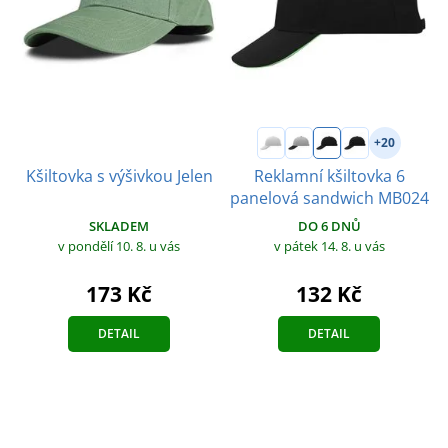
+20
Reklamní kšiltovka 6
Kšiltovka s výšivkou Jelen
panelová sandwich MB024
SKLADEM
DO 6 DNŮ
v pondělí 10. 8.
u vás
v pátek 14. 8.
u vás
173 Kč
132 Kč
DETAIL
DETAIL