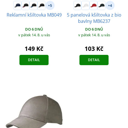
+5
+4
Reklamní kšiltovka MB049
5 panelová kšiltovka z bio
bavlny MB6237
DO 6 DNŮ
DO 6 DNŮ
v pátek 14. 8.
u vás
v pátek 14. 8.
u vás
149 Kč
103 Kč
DETAIL
DETAIL