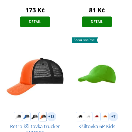
173 Kč
81 Kč
DETAIL
DETAIL
Sami nosíme
+13
+7
Retro kšiltovka trucker
Kšiltovka 6P Kids