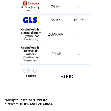
79 Kč
-
do 5 kg (výdejní
místo)
59 Kč
89 Kč
Osobní odběr -
platba předem
ZDARMA
-
(Bystřice pod
Hostýnem)
Osobní odběr -
hotově při
39 Kč
-
odběru
(Bystřice pod
Hostýnem)
dobírka
+39 Kč
Nakupte ještě za
1 799 Kč
a získáte
DOPRAVU ZDARMA