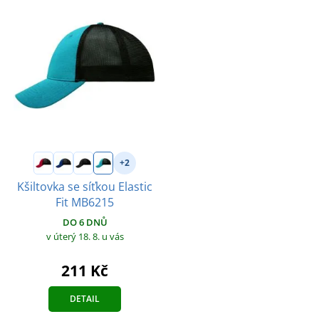
+2
Kšiltovka se síťkou Elastic
Fit MB6215
DO 6 DNŮ
v úterý 18. 8.
u vás
211 Kč
DETAIL