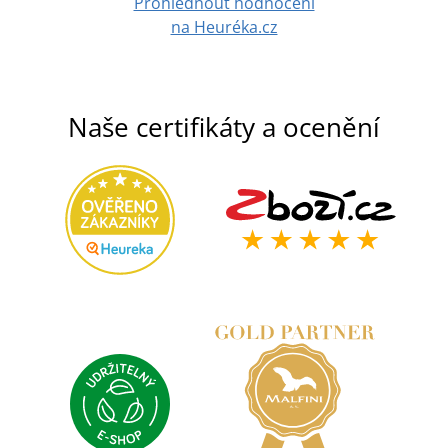
Prohlédnout hodnocení
na Heuréka.cz
Naše certifikáty a ocenění