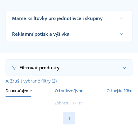
Máme kšiltovky pro jednotlivce i skupiny
Dodáváme kšiltovky reklamním agenturám,
firmám, školám, sportovním klubům i koncovým
Reklamní potisk a výšivka
zákazníkům již od 1 kusu.
Chci vědět více
Na námi dodávané kšiltovky vám natiskneme
nebo vyšijeme motiv dle vašeho přání.
Chci vědět více
Filtrovat produkty
Zrušit vybrané filtry (2)
Doporučujeme
Od nejlevnějšího
Od nejdražšího
Zobrazuji 1-1 z 1
1