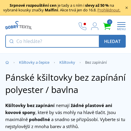
Srpnové rozpouštění cen
je tady a s ním i
slevy až 50 %
na
vybrané kousky značky
Malfini
. Akce trvá jen do 16.8.
Prohlédnout.
0
MENU
HLEDAT
Kšiltovky a čepice
Kšiltovky
Bez zapínání
Pánské kšiltovky bez zapínání
polyester / bavlna
Kšiltovky bez zapínání
nemají
žádné plastové ani
kovové spony
, které by vás mohly na hlavě tlačit. Jsou
maximálně
pohodlné
a snadno se přizpůsobí. Vyberte si tu
nejstylovější z mnoha barev a střihů.