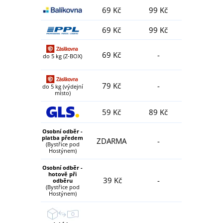
69 Kč
99 Kč
69 Kč
99 Kč
69 Kč
-
do 5 kg (Z-BOX)
79 Kč
-
do 5 kg (výdejní
místo)
59 Kč
89 Kč
Osobní odběr -
platba předem
ZDARMA
-
(Bystřice pod
Hostýnem)
Osobní odběr -
hotově při
39 Kč
-
odběru
(Bystřice pod
Hostýnem)