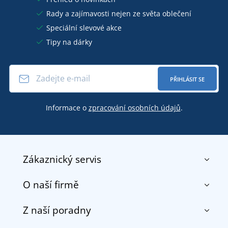
Rady a zajímavosti nejen ze světa oblečení
Speciální slevové akce
Tipy na dárky
PŘIHLÁSIT SE
Informace o
zpracování osobních údajů
.
Zákaznický servis
O naší firmě
Kontakt
Obchodní podmínky
Z naší poradny
O nás
Doprava a platba
Reference