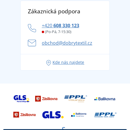
Vrácení zboží a reklamace
Objevte TEE JAYS - prémiovou dánskou značku s
DobrýTextil pro firmy a organizace
Zákaznická podpora
Potisk a výšivka
tradicí od roku 1976
Blog
Zásady ochrany osobních údajů
Jak zvládnout horké letní dny v pohodě a bezpečí
+420
608 330 123
Affiliate
Věrnostní program BONTIS +
Letní dobrodružství začíná balením aneb připravte
(Po-Pá, 7-15:30)
Kariéra
se na dovolenou bez starostí
obchod@dobrytextil.cz
Tipy na svěží outfity pro pohodové léto
Oblíbené tričko City v hlavní roli: outfity pro každou
Kde nás najdete
příležitost!