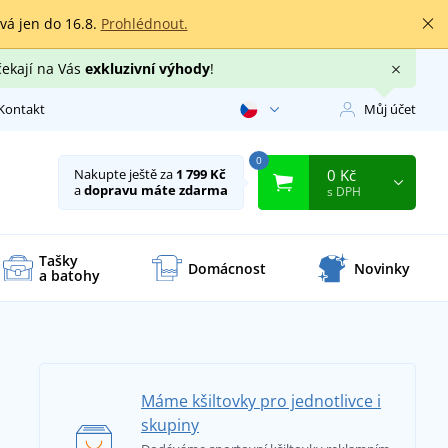
rvá jen do 16.8.
Prohlédnout.
čekají na Vás
exkluzivní výhody
!
Kontakt
Můj účet
0
0 Kč
Nakupte ještě za
1 799 Kč
a
dopravu máte zdarma
s DPH
Tašky
Domácnost
Novinky
a batohy
Máme kšiltovky pro jednotlivce i
skupiny