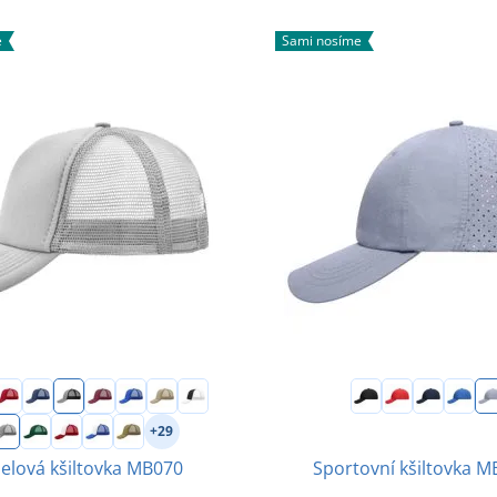
e
Sami nosíme
+29
Sportovní kšiltovka 
elová kšiltovka MB070