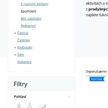
aktivitách a
S rovným kšiltem
z
prodyšnýc
Sportovní
najdete fuknčn
Bez zapínání
Reklamní
Čepice
Čelenky
Pracovní čepice
Klobouky
Čepice s kšiltem
Šály
Čepice s bambulí
Sportovní klobouky
Rukavice
Pletené čepice
Plážové klobouky
Pletené
Háčkované čepice
Kruhové
Doporučujeme
Sportovní čepice
Velké
Novinka
Filtry
Zmijovky Bontis
Pohlaví