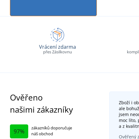
Vrácení zdarma
přes Zásilkovnu
komple
Ověřeno
Zboží i o
našimi zákazníky
ale bohuž
jsem neod
moc líto,
a z kvalit
zákazníků doporučuje
97%
náš obchod
Ověřený z