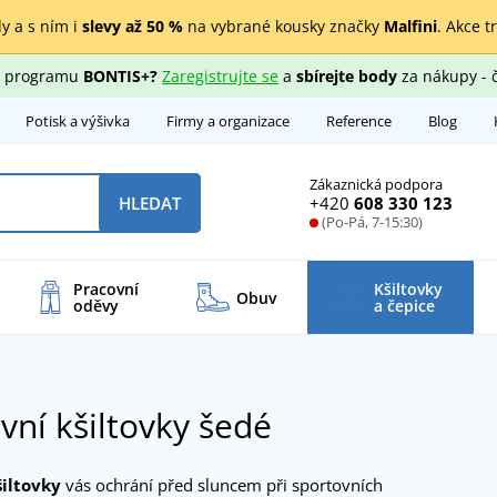
y a s ním i
slevy až 50 %
na vybrané kousky značky
Malfini
. Akce t
ho programu
BONTIS+?
Zaregistrujte se
a
sbírejte body
za nákupy - 
Potisk a výšivka
Firmy a organizace
Reference
Blog
Zákaznická podpora
+420
608 330 123
HLEDAT
(Po-Pá, 7-15:30)
Pracovní
Kšiltovky
Obuv
oděvy
a čepice
vní kšiltovky šedé
šiltovky
vás ochrání před sluncem při sportovních