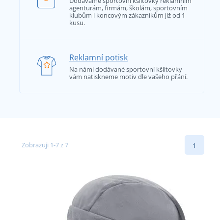
Dodáváme sportovní kšiltovky reklamním
agenturám, firmám, školám, sportovním
klubům i koncovým zákazníkům již od 1
kusu.
Reklamní potisk
Na námi dodávané sportovní kšiltovky
vám natiskneme motiv dle vašeho přání.
Zobrazuji 1-7 z 7
1