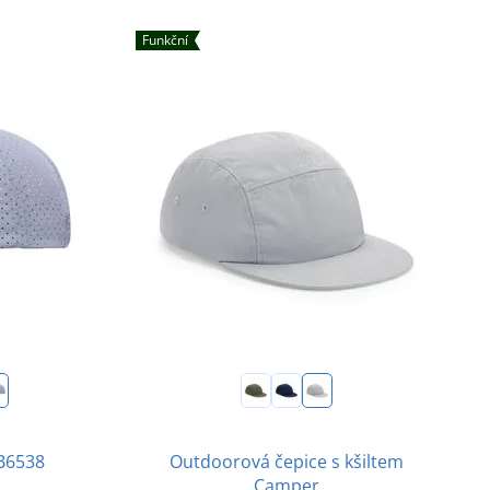
Funkční
MB6538
Outdoorová čepice s kšiltem
Camper