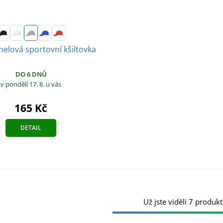
elová sportovní kšiltovka
DO 6 DNŮ
v pondělí 17. 8.
u vás
165 Kč
DETAIL
Už jste viděli 7 produkt