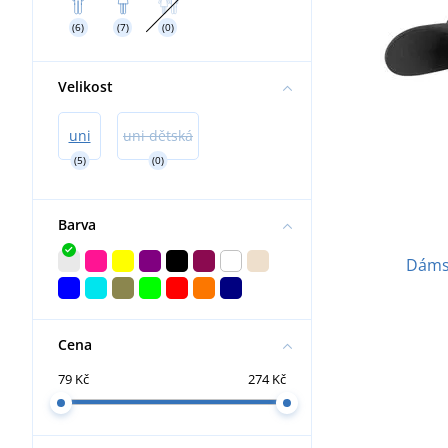
(6)
(7)
(0)
Velikost
uni
uni dětská
(5)
(0)
Barva
Dámsk
Cena
79 Kč
274 Kč