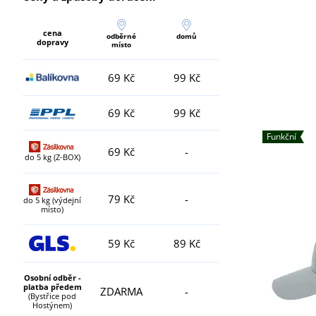
cena
odběrné
domů
dopravy
místo
69 Kč
99 Kč
69 Kč
99 Kč
Funkční
69 Kč
-
do 5 kg (Z-BOX)
79 Kč
-
do 5 kg (výdejní
místo)
59 Kč
89 Kč
Osobní odběr -
platba předem
ZDARMA
-
(Bystřice pod
Hostýnem)