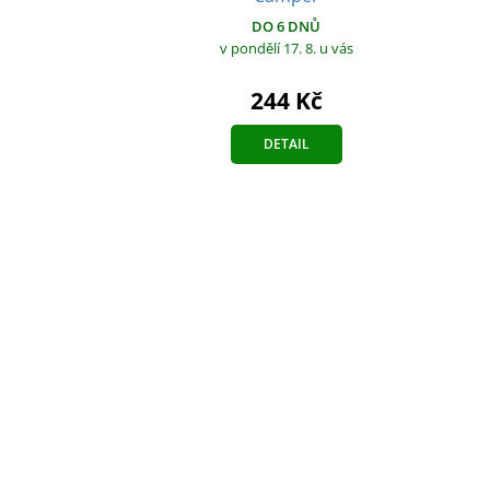
DO 6 DNŮ
v pondělí 17. 8.
u vás
244 Kč
DETAIL