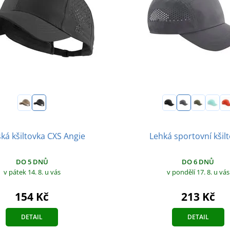
á kšiltovka CXS Angie
Lehká sportovní kšil
DO 5 DNŮ
DO 6 DNŮ
v pátek 14. 8.
u vás
v pondělí 17. 8.
u vás
154 Kč
213 Kč
DETAIL
DETAIL