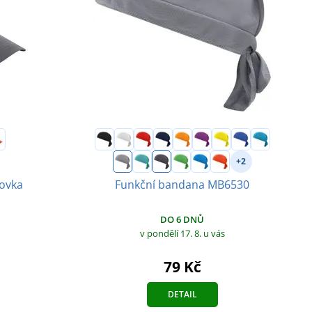
+2
tovka
Funkční bandana MB6530
DO 6 DNŮ
v pondělí 17. 8.
u vás
79 Kč
DETAIL