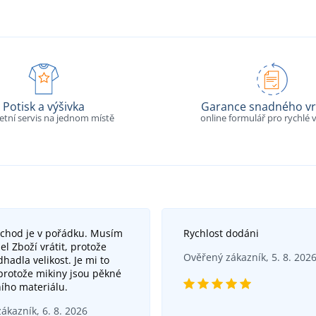
Potisk a výšivka
Garance snadného vr
tní servis na jednom místě
online formulář pro rychlé v
bchod je v pořádku. Musím
Rychlost dodáni
el Zboží vrátit, protože
Ověřený zákazník, 5. 8. 202
hadla velikost. Je mi to
 protože mikiny jsou pěkné
ního materiálu.
ákazník, 6. 8. 2026