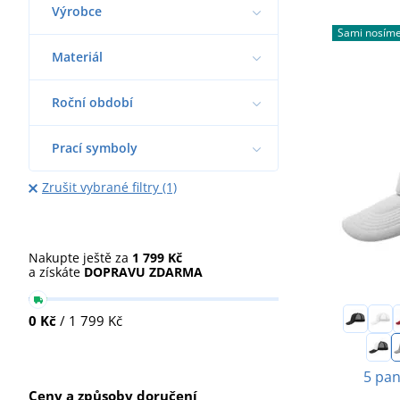
Výrobce
Sami nosím
Materiál
Roční období
Prací symboly
Zrušit vybrané filtry (1)
Nakupte ještě za
1 799 Kč
a získáte
DOPRAVU ZDARMA
0 Kč
/ 1 799 Kč
5 pan
Ceny a způsoby doručení