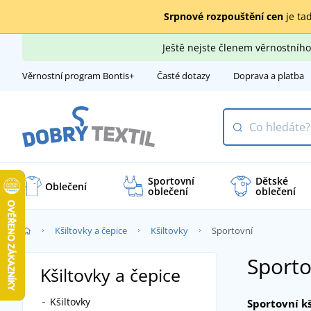
Srpnové rozpouštění cen
je tad
Ještě nejste členem věrnostní
Věrnostní program Bontis+
Časté dotazy
Doprava a platba
Sportovní
Dětské
Oblečení
oblečení
oblečení
Kšiltovky a čepice
Kšiltovky
Sportovní
Sporto
Kšiltovky a čepice
Kšiltovky
Sportovní k