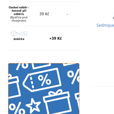
Osobní odběr -
hotově při
39 Kč
-
odběru
(Bystřice pod
Hostýnem)
Sedmipan
+39 Kč
dobírka