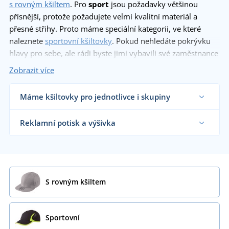
s rovným kšiltem
. Pro
sport
jsou požadavky většinou
přísnější, protože požadujete velmi kvalitní materiál a
přesné střihy. Proto máme speciální kategorii, ve které
naleznete
sportovní kšiltovky
. Pokud nehledáte pokrývku
hlavy pro sebe, ale rádi byste jimi vybavili své zaměstnance
či kolegy, vhodná pro vás bude kategorie
reklamích
Zobrazit více
kšiltovek
. Ty jsou jako dělané na potisk či výšivku, které
vám s radostí zrealizujeme.
Máme kšiltovky pro jednotlivce i skupiny
Dodáváme kšiltovky reklamním agenturám,
firmám, školám i koncovým zákazníkům již od 1
Reklamní potisk a výšivka
kusu.
Chci vědět více
Na námi dodávané kšiltovky vám natiskneme
nebo vyšijeme motiv dle vašeho přání.
Chci vědět více
S rovným kšiltem
Sportovní