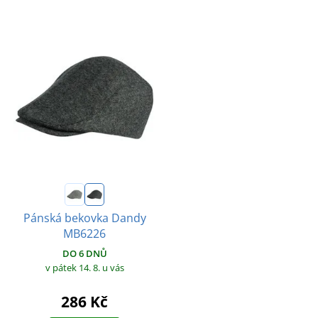
Pánská bekovka Dandy
MB6226
DO 6 DNŮ
v pátek 14. 8.
u vás
286 Kč