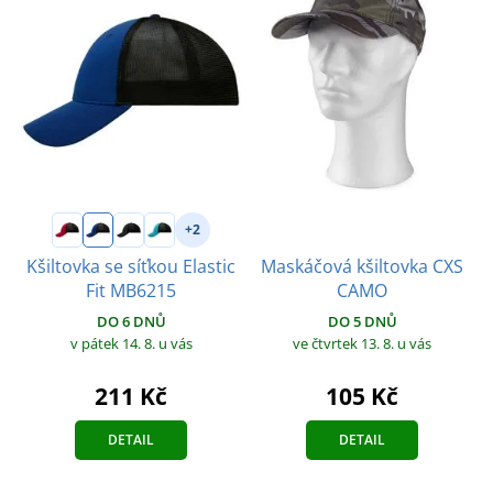
+2
Maskáčová kšiltovka CXS
Kšiltovka se síťkou Elastic
CAMO
Fit MB6215
DO 5 DNŮ
DO 6 DNŮ
ve čtvrtek 13. 8.
u vás
v pátek 14. 8.
u vás
105 Kč
211 Kč
DETAIL
DETAIL