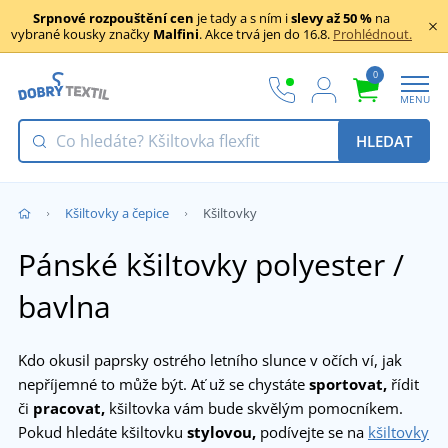
Srpnové rozpouštění cen
je tady a s ním i
slevy až 50 %
na
vybrané kousky značky
Malfini
. Akce trvá jen do 16.8.
Prohlédnout.
0
MENU
HLEDAT
Kšiltovky a čepice
Kšiltovky
Pánské kšiltovky polyester /
bavlna
Kdo okusil paprsky ostrého letního slunce v očích ví, jak
nepříjemné to může být. Ať už se chystáte
sportovat,
řídit
či
pracovat,
kšiltovka vám bude skvělým pomocníkem.
Pokud hledáte kšiltovku
stylovou,
podívejte se na
kšiltovky