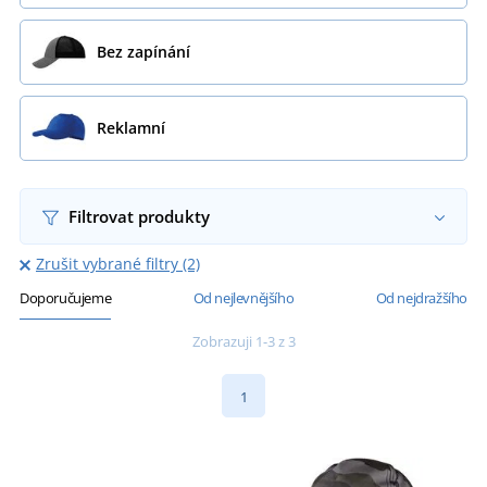
Bez zapínání
Reklamní
Filtrovat produkty
Zrušit vybrané filtry (2)
Doporučujeme
Od nejlevnějšího
Od nejdražšího
Zobrazuji 1-3 z 3
1