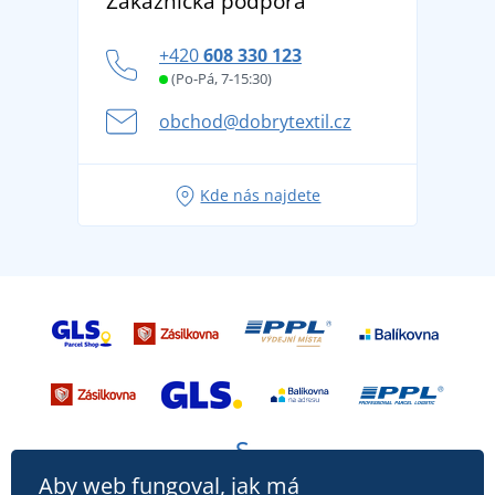
Zákaznická podpora
tradicí od roku 1976
Blog
Zásady ochrany osobních údajů
Jak zvládnout horké letní dny v pohodě a bezpečí
+420
608 330 123
Affiliate
Věrnostní program BONTIS +
Letní dobrodružství začíná balením aneb připravte
(Po-Pá, 7-15:30)
Kariéra
se na dovolenou bez starostí
obchod@dobrytextil.cz
Tipy na svěží outfity pro pohodové léto
Oblíbené tričko City v hlavní roli: outfity pro každou
Kde nás najdete
příležitost!
Aby web fungoval, jak má