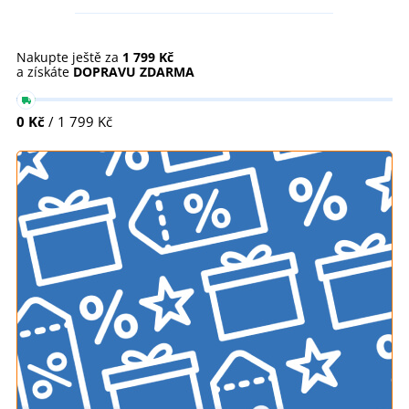
Nakupte ještě za
1 799 Kč
a získáte
DOPRAVU ZDARMA
0 Kč
/ 1 799 Kč