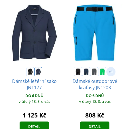
+1
Dámské ležérní sako
Dámské outdoorové
JN1177
kraťasy JN1203
DO 6 DNŮ
DO 6 DNŮ
v úterý 18. 8.
u vás
v úterý 18. 8.
u vás
1 125 Kč
808 Kč
DETAIL
DETAIL