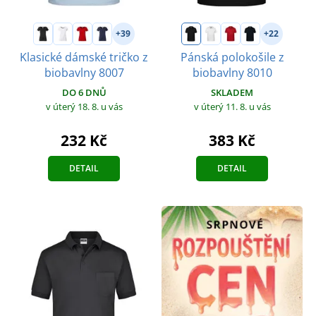
+39
+22
Klasické dámské tričko z
Pánská polokošile z
biobavlny 8007
biobavlny 8010
DO 6 DNŮ
SKLADEM
v úterý 18. 8.
u vás
v úterý 11. 8.
u vás
232 Kč
383 Kč
DETAIL
DETAIL