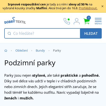
Srpnové rozpouštění cen
je tady a s ním i
slevy až 50 %
na
vybrané kousky značky
Malfini
. Akce trvá jen do 16.8.
Prohlédnout.
0
MENU
HLEDAT
Oblečení
Bundy
Parky
Podzimní parky
Parky jsou nejen
stylové,
ale také
praktické
a
pohodlné.
Díky své délce vás udrží v teple i v chladních podzimních
nebo zimních dnech. Jejich elegantní střih zaručuje, že se
hodí téměř ke každému outfitu. Navíc vypadají báječně na
ženách
i
mužích.