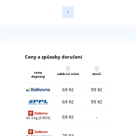
1
Ceny a způsoby doručení
cena
odběrné místo
domů
dopravy
69 Kč
99 Kč
69 Kč
99 Kč
69 Kč
-
do 5 kg (Z-BOX)
79 Kč
-