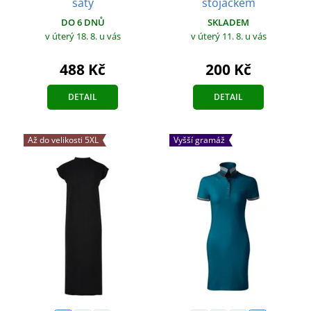
šaty
stojáčkem
DO 6 DNŮ
SKLADEM
v úterý 18. 8.
u vás
v úterý 11. 8.
u vás
488 Kč
200 Kč
DETAIL
DETAIL
Až do velikosti 5XL
Vyšší gramáž