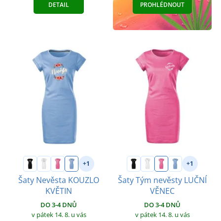
DETAIL
PROHLÉDNOUT
+1
+1
Šaty Nevěsta KOUZLO
Šaty Tým nevěsty LUČNÍ
KVĚTIN
VĚNEC
DO 3-4 DNŮ
DO 3-4 DNŮ
v pátek 14. 8.
u vás
v pátek 14. 8.
u vás