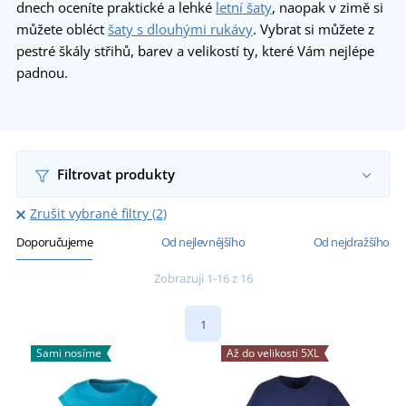
dnech oceníte praktické a lehké
letní šaty
, naopak v zimě si
můžete obléct
šaty s dlouhými rukávy
. Vybrat si můžete z
pestré škály střihů, barev a velikostí ty, které Vám nejlépe
padnou.
Filtrovat produkty
Zrušit vybrané filtry (2)
Doporučujeme
Od nejlevnějšího
Od nejdražšího
Zobrazuji 1-16 z 16
1
Sami nosíme
Až do velikosti 5XL