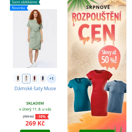
Sami oblékáme
Novinka
+1
Dámské šaty Muse
SKLADEM
v úterý 11. 8.
u vás
299 Kč
-10%
269 Kč