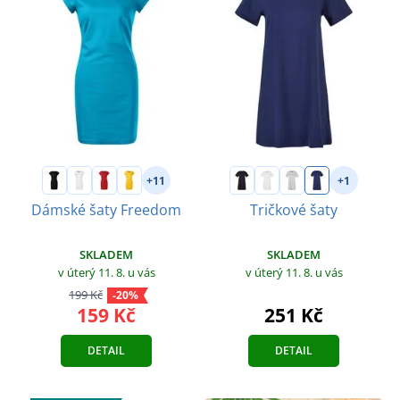
+11
+1
Dámské šaty Freedom
Tričkové šaty
SKLADEM
SKLADEM
v úterý 11. 8.
u vás
v úterý 11. 8.
u vás
199 Kč
-20%
159 Kč
251 Kč
DETAIL
DETAIL