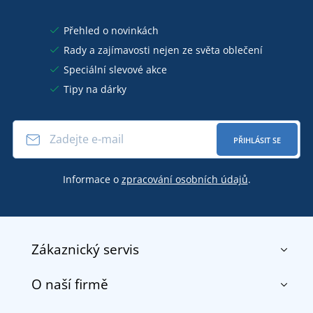
Přehled o novinkách
Rady a zajímavosti nejen ze světa oblečení
Speciální slevové akce
Tipy na dárky
PŘIHLÁSIT SE
Informace o
zpracování osobních údajů
.
Zákaznický servis
O naší firmě
Kontakt
Obchodní podmínky