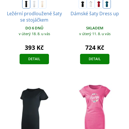
Ležérní prodloužené šaty
Dámské šaty Dress up
se stojáčkem
SKLADEM
DO 6 DNŮ
v úterý 11. 8.
u vás
v úterý 18. 8.
u vás
724 Kč
393 Kč
DETAIL
DETAIL