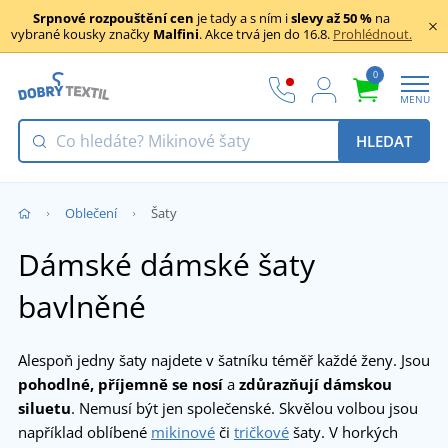
Srpnové rozpouštění cen
je tady a s ním i
slevy až 50 %
na
vybrané kousky značky
Malfini
. Akce trvá jen do 16.8.
Prohlédnout.
0
MENU
HLEDAT
Oblečení
Šaty
Dámské dámské šaty
bavlněné
Alespoň jedny šaty najdete v šatníku téměř každé ženy. Jsou
pohodlné,
příjemně se nosí
a
zdůrazňují dámskou
siluetu
. Nemusí být jen společenské. Skvělou volbou jsou
například oblíbené
mikinové
či
tričkové
šaty. V horkých