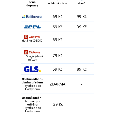
cena
odběrné místo
domů
dopravy
69 Kč
99 Kč
69 Kč
99 Kč
69 Kč
-
do 5 kg (Z-BOX)
79 Kč
-
do 5 kg (výdejní
místo)
59 Kč
89 Kč
Osobní odběr -
platba předem
ZDARMA
-
(Bystřice pod
Hostýnem)
Osobní odběr -
hotově při
39 Kč
-
odběru
(Bystřice pod
Hostýnem)