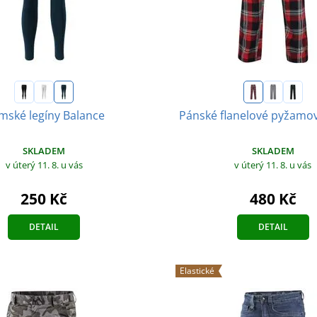
mské legíny Balance
Pánské flanelové pyžamov
SKLADEM
SKLADEM
v úterý 11. 8.
u vás
v úterý 11. 8.
u vás
250 Kč
480 Kč
DETAIL
DETAIL
Elastické