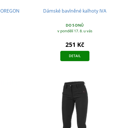
Dámské bavlněné kalhoty IVA
XS OREGON
DO 5 DNŮ
v pondělí 17. 8.
u vás
251 Kč
DETAIL