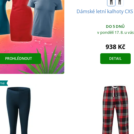
Dámské letní kalhoty C
DO 5 DNŮ
v pondělí 17. 8.
u vás
938 Kč
PROHLÉDNOUT
DETAIL
áme