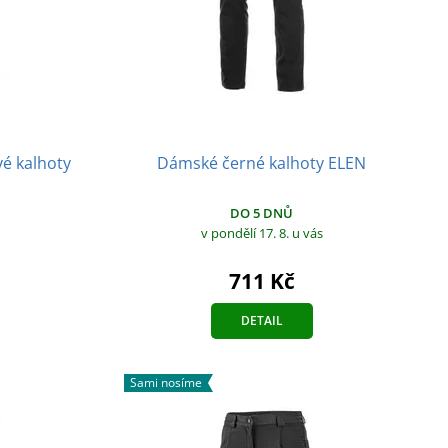
Dámské černé kalhoty ELEN
é kalhoty
DO 5 DNŮ
v pondělí 17. 8.
u vás
711 Kč
DETAIL
Sami nosíme