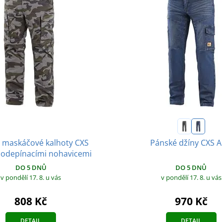
 maskáčové kalhoty CXS
Pánské džíny CXS A
odepínacími nohavicemi
DO 5 DNŮ
DO 5 DNŮ
v pondělí 17. 8.
u vás
v pondělí 17. 8.
u vás
808 Kč
970 Kč
DETAIL
DETAIL