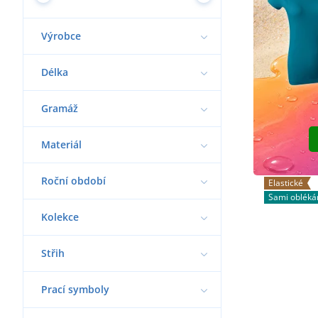
Výrobce
Délka
Gramáž
Materiál
Roční období
Elastické
Sami oblék
Kolekce
Střih
Prací symboly