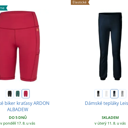
Elastické
áme
é biker kraťasy ARDON
Dámské tepláky Lei
ALBADEW
SKLADEM
DO 5 DNŮ
v úterý 11. 8.
u vás
v pondělí 17. 8.
u vás