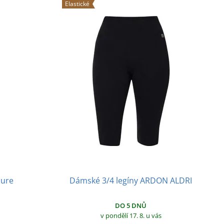
Elastické
sure
Dámské 3/4 legíny ARDON ALDRI
DO 5 DNŮ
v pondělí 17. 8.
u vás