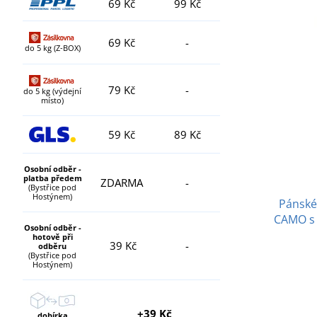
69 Kč
99 Kč
69 Kč
-
do 5 kg (Z-BOX)
79 Kč
-
do 5 kg (výdejní
místo)
59 Kč
89 Kč
Osobní odběr -
platba předem
ZDARMA
-
(Bystřice pod
Hostýnem)
Pánské
CAMO s 
Osobní odběr -
hotově při
39 Kč
-
odběru
(Bystřice pod
Hostýnem)
+39 Kč
dobírka