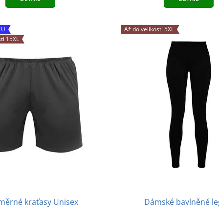
EU
Až do velikosti 5XL
sti 15XL
ěrné kraťasy Unisex
Dámské bavlněné le