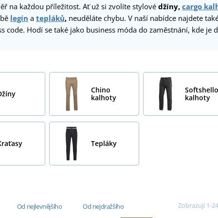
ěř na každou příležitost. Ať už si zvolíte stylové
džíny,
cargo kal
obě
legín
a
tepláků
,
neuděláte chybu. V naší nabídce najdete tak
s code. Hodí se také jako business móda do zaměstnání, kde je dů
Chino
Softshell
Džíny
kalhoty
kalhoty
Kraťasy
Tepláky
Zobrazuji 1-24
Od nejlevnějšího
Od nejdražšího