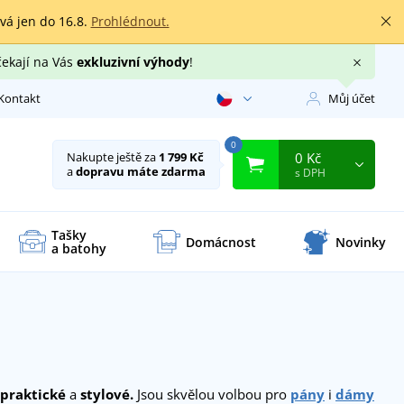
rvá jen do 16.8.
Prohlédnout.
čekají na Vás
exkluzivní výhody
!
Kontakt
Můj účet
0
0 Kč
Nakupte ještě za
1 799 Kč
a
dopravu máte zdarma
s DPH
Tašky
Domácnost
Novinky
a batohy
praktické
a
stylové.
Jsou skvělou volbou pro
pány
i
dámy