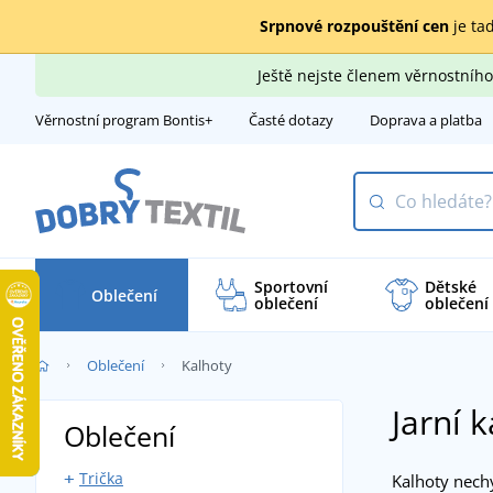
Srpnové rozpouštění cen
je tad
Ještě nejste členem věrnostní
Věrnostní program Bontis+
Časté dotazy
Doprava a platba
Sportovní
Dětské
Oblečení
oblečení
oblečení
Oblečení
Kalhoty
Jarní 
Oblečení
Trička
Kalhoty nechy