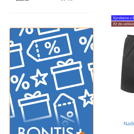
Vyrobeno v 
Až do veliko
Nadm