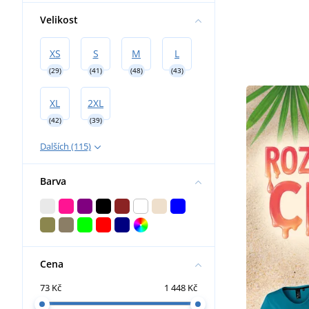
Velikost
XS
S
M
L
(29)
(41)
(48)
(43)
XL
2XL
(42)
(39)
Dalších (115)
Barva
Cena
73 Kč
1 448 Kč