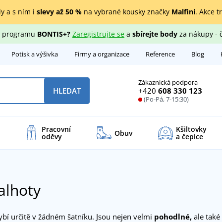
y a s ním i
slevy až 50 %
na vybrané kousky značky
Malfini
. Akce t
ho programu
BONTIS+?
Zaregistrujte se
a
sbírejte body
za nákupy - 
Potisk a výšivka
Firmy a organizace
Reference
Blog
Zákaznická podpora
+420
608 330 123
HLEDAT
(Po-Pá, 7-15:30)
Pracovní
Kšiltovky
Obuv
oděvy
a čepice
kalhoty
bí určitě v žádném šatníku. Jsou nejen velmi
pohodlné,
ale také