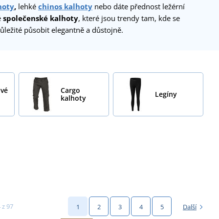
hoty
,
lehké
chinos kalhoty
nebo dáte přednost ležérní
é
společenské kalhoty
, které jsou trendy tam, kde se
ležité působit elegantně a důstojně.
ové
Cargo
Legíny
kalhoty
 z 97
1
2
3
4
5
Další