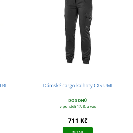
Dámské cargo kalhoty CXS UMI
LBI
DO 5 DNŮ
v pondělí 17. 8.
u vás
711 Kč
DETAIL