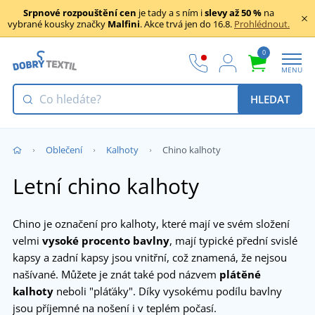
Srpnové rozpouštění cen
je tady a s ním i
slevy až 50 %
na
vybrané kousky značky
Malfini
. Akce trvá jen do 16.8.
Prohlédnout.
0
MENU
HLEDAT
Oblečení
Kalhoty
Chino kalhoty
Letní chino kalhoty
Chino je označení pro kalhoty, které mají ve svém složení
velmi
vysoké procento bavlny
, mají typické přední svislé
kapsy a zadní kapsy jsou vnitřní, což znamená, že nejsou
našívané. Můžete je znát také pod názvem
plátěné
kalhoty
neboli "pláťáky". Díky vysokému podílu bavlny
jsou příjemné na nošení i v teplém počasí.