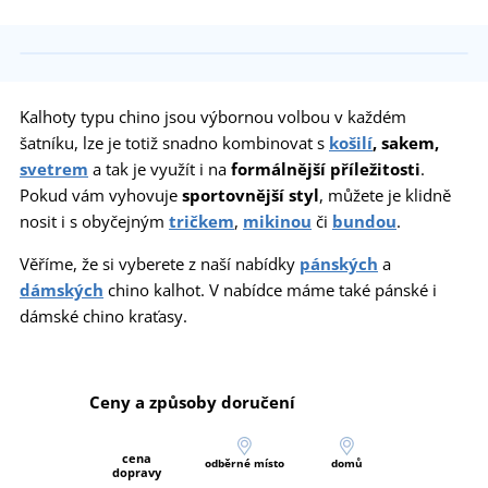
Kalhoty typu chino jsou výbornou volbou v každém
šatníku, lze je totiž snadno kombinovat s
košilí
, sakem,
svetrem
a tak je využít i na
formálnější příležitosti
.
Pokud vám vyhovuje
sportovnější styl
, můžete je klidně
nosit i s obyčejným
tričkem
,
mikinou
či
bundou
.
Věříme, že si vyberete z naší nabídky
pánských
a
dámských
chino kalhot. V nabídce máme také pánské i
dámské chino kraťasy.
Ceny a způsoby doručení
cena
odběrné místo
domů
dopravy