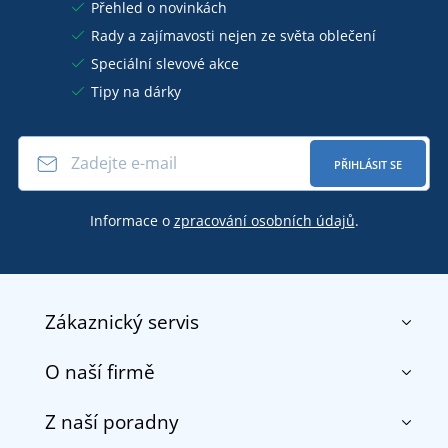
Přehled o novinkách
Rady a zajímavosti nejen ze světa oblečení
Speciální slevové akce
Tipy na dárky
PŘIHLÁSIT SE
Informace o
zpracování osobních údajů
.
Zákaznický servis
O naší firmě
Kontakt
Obchodní podmínky
Z naší poradny
O nás
Doprava a platba