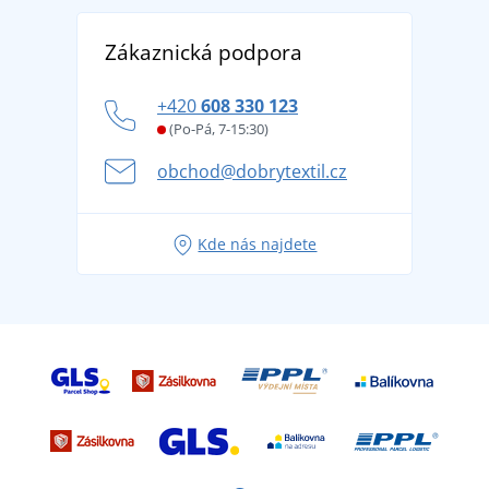
Reference
Vrácení zboží a reklamace
Objevte TEE JAYS - prémiovou dánskou značku s
DobrýTextil pro firmy a organizace
Zákaznická podpora
Potisk a výšivka
tradicí od roku 1976
Blog
Zásady ochrany osobních údajů
Jak zvládnout horké letní dny v pohodě a bezpečí
+420
608 330 123
Affiliate
Věrnostní program BONTIS +
Letní dobrodružství začíná balením aneb připravte
(Po-Pá, 7-15:30)
Kariéra
se na dovolenou bez starostí
obchod@dobrytextil.cz
Tipy na svěží outfity pro pohodové léto
Oblíbené tričko City v hlavní roli: outfity pro každou
Kde nás najdete
příležitost!