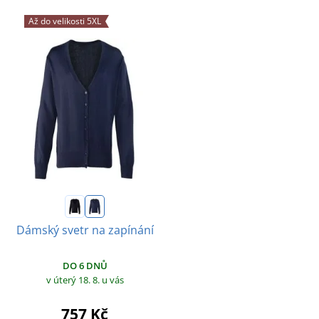
Až do velikosti 5XL
Dámský svetr na zapínání
DO 6 DNŮ
v úterý 18. 8.
u vás
757 Kč