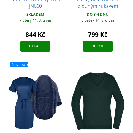
JN660
dlouhým rukávem
SKLADEM
DO 3-4 DNŮ
v úterý 11. 8.
u vás
v pátek 14. 8.
u vás
844 Kč
799 Kč
DETAIL
DETAIL
Novinka