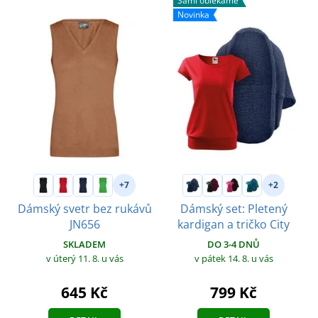
Sami oblékáme
Novinka
+7
+2
Dámský svetr bez rukávů
Dámský set: Pletený
JN656
kardigan a tričko City
SKLADEM
DO 3-4 DNŮ
v úterý 11. 8.
u vás
v pátek 14. 8.
u vás
645 Kč
799 Kč