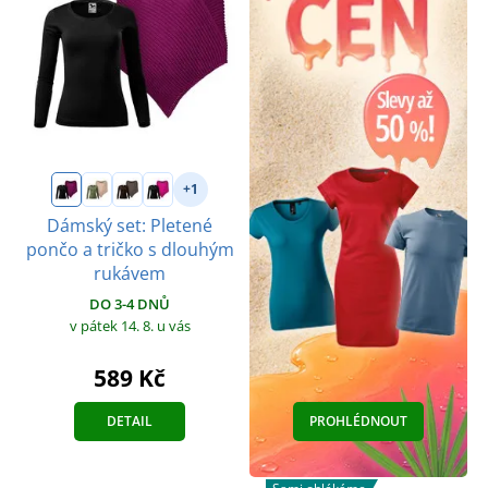
+1
Dámský set: Pletené
pončo a tričko s dlouhým
rukávem
DO 3-4 DNŮ
v pátek 14. 8.
u vás
589 Kč
DETAIL
PROHLÉDNOUT