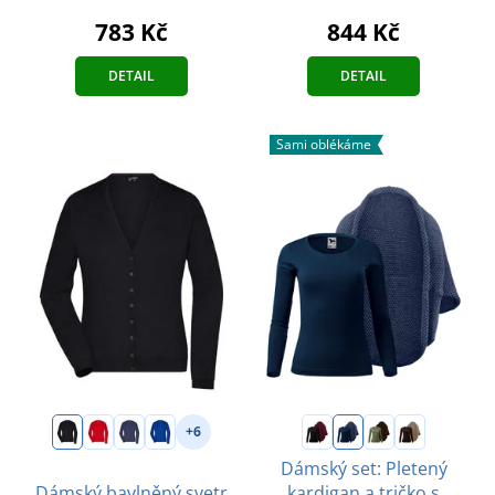
783 Kč
844 Kč
DETAIL
DETAIL
Sami oblékáme
+6
Dámský set: Pletený
Dámský bavlněný svetr
kardigan a tričko s