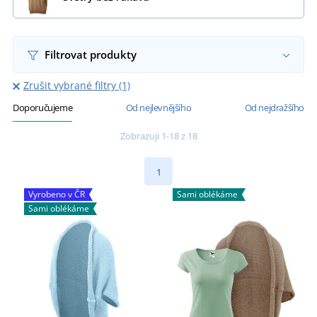
Filtrovat produkty
Zrušit vybrané filtry (1)
Doporučujeme
Od nejlevnějšího
Od nejdražšího
Zobrazuji 1-18 z 18
1
Vyrobeno v ČR
Sami oblékáme
Sami oblékáme