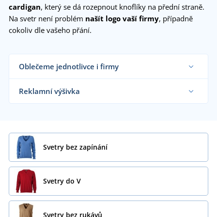
cardigan
, který se dá rozepnout knoflíky na přední straně.
Na svetr není problém
našít logo vaší firmy
, případně
cokoliv dle vašeho přání.
Oblečeme jednotlivce i firmy
Dodáváme svetry reklamním agenturám, firmám,
obchodníkům s textilem i koncovým zákazníkům
Reklamní výšivka
již od 1 kusu.
Chci vědět více
Na námi dodávané svetry vám vyšijeme motiv dle
vašeho přání.
Chci vědět více
Svetry bez zapínání
Svetry do V
Svetry bez rukávů