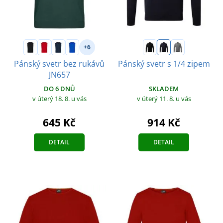
+6
Pánský svetr bez rukávů
Pánský svetr s 1/4 zipem
JN657
SKLADEM
DO 6 DNŮ
v úterý 11. 8.
u vás
v úterý 18. 8.
u vás
914 Kč
645 Kč
DETAIL
DETAIL