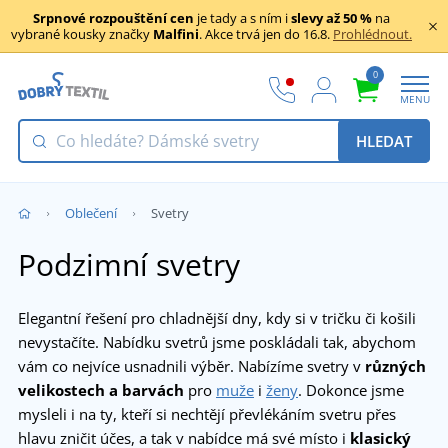
Srpnové rozpouštění cen
je tady a s ním i
slevy až 50 %
na
vybrané kousky značky
Malfini
. Akce trvá jen do 16.8.
Prohlédnout.
0
MENU
HLEDAT
Oblečení
Svetry
Podzimní svetry
Elegantní řešení pro chladnější dny, kdy si v tričku či košili
nevystačíte. Nabídku svetrů jsme poskládali tak, abychom
vám co nejvíce usnadnili výběr. Nabízíme svetry v
různých
velikostech a barvách
pro
muže
i
ženy
. Dokonce jsme
mysleli i na ty, kteří si nechtějí převlékáním svetru přes
hlavu zničit účes, a tak v nabídce má své místo i
klasický