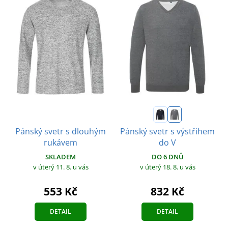
Pánský svetr s dlouhým
Pánský svetr s výstřihem
rukávem
do V
SKLADEM
DO 6 DNŮ
v úterý 11. 8.
u vás
v úterý 18. 8.
u vás
553 Kč
832 Kč
DETAIL
DETAIL