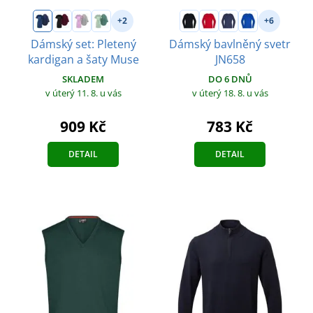
+2
+6
Dámský set: Pletený
Dámský bavlněný svetr
kardigan a šaty Muse
JN658
SKLADEM
DO 6 DNŮ
v úterý 11. 8.
u vás
v úterý 18. 8.
u vás
909 Kč
783 Kč
DETAIL
DETAIL