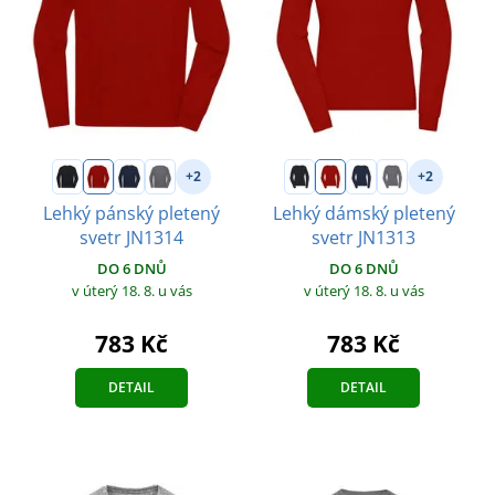
+2
+2
Lehký pánský pletený
Lehký dámský pletený
svetr JN1314
svetr JN1313
DO 6 DNŮ
DO 6 DNŮ
v úterý 18. 8.
u vás
v úterý 18. 8.
u vás
783 Kč
783 Kč
DETAIL
DETAIL