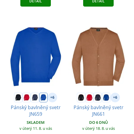
DETAIL
DETAIL
+6
+6
Pánský bavlněný svetr
Pánský bavlněný svetr
JN659
JN661
SKLADEM
DO 6 DNŮ
v úterý 11. 8.
u vás
v úterý 18. 8.
u vás