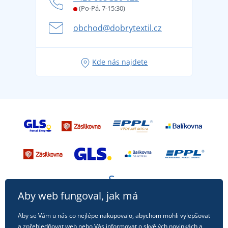
Věrnostní program BONTIS +
Letní dobrodružství začíná balením aneb připravte
(Po-Pá, 7-15:30)
Kariéra
se na dovolenou bez starostí
obchod@dobrytextil.cz
Tipy na svěží outfity pro pohodové léto
Oblíbené tričko City v hlavní roli: outfity pro každou
Kde nás najdete
příležitost!
Aby web fungoval, jak má
Aby se Vám u nás co nejlépe nakupovalo, abychom mohli vylepšovat
a zpřehledňovat web nebo Vás informovat o skvělých novinkách a