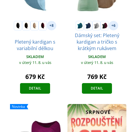
+8
+6
Dámský set: Pletený
Pletený kardigan s
kardigan a tričko s
variabilní délkou
krátkým rukávem
SKLADEM
SKLADEM
v úterý 11. 8.
u vás
v úterý 11. 8.
u vás
679 Kč
769 Kč
DETAIL
DETAIL
Novinka