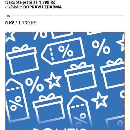
Nakupte ještě za
1 799 Kč
a získáte
DOPRAVU ZDARMA
0 Kč
/ 1 799 Kč