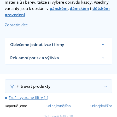
materiálů i barev, takže si vybere opravdu každý. Všechny
varianty jsou k dostání v
pánském
,
dámském
i
dětském
provedení
.
Zobrazit více
Oblečeme jednotlivce i firmy
Dodáváme trička reklamním agenturám, firmám,
obchodníkům s textilem, školám i koncovým
Reklamní potisk a výšivka
zákazníkům již od 1 kusu.
Chci vědět více
Na námi dodávaná reklamní trička vám
natiskneme nebo vyšijeme motiv dle vašeho
přání.
Chci vědět více
Filtrovat produkty
Zrušit vybrané filtry (1)
Doporučujeme
Od nejlevnějšího
Od nejdražšího
Zobrazuji 1-18 z 18