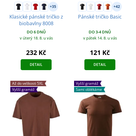
+35
+42
Klasické pánské tričko z
Pánské tričko Basic
biobavlny 8008
DO 3-4 DNŮ
DO 6 DNŮ
v pátek 14. 8.
u vás
v úterý 18. 8.
u vás
121 Kč
232 Kč
DETAIL
DETAIL
Až do velikosti 5XL
Vyšší gramáž
Vyšší gramáž
Sami oblékáme