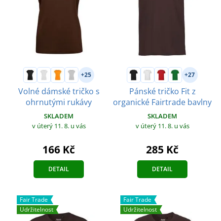
+25
+27
Volné dámské tričko s
Pánské tričko Fit z
ohrnutými rukávy
organické Fairtrade bavlny
SKLADEM
SKLADEM
v úterý 11. 8.
u vás
v úterý 11. 8.
u vás
166 Kč
285 Kč
DETAIL
DETAIL
Fair Trade
Fair Trade
Udržitelnost
Udržitelnost