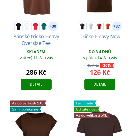
+30
+37
Pánské tričko Heavy
Tričko Heavy New
Oversize Tee
DO 3-4 DNŮ
SKLADEM
v pátek 14. 8.
u vás
v úterý 11. 8.
u vás
157 Kč
-20%
126 Kč
286 Kč
DETAIL
DETAIL
Až do velikosti 5XL
Fair Trade
Sami oblékáme
Udržitelnost
Až do velikosti 5XL