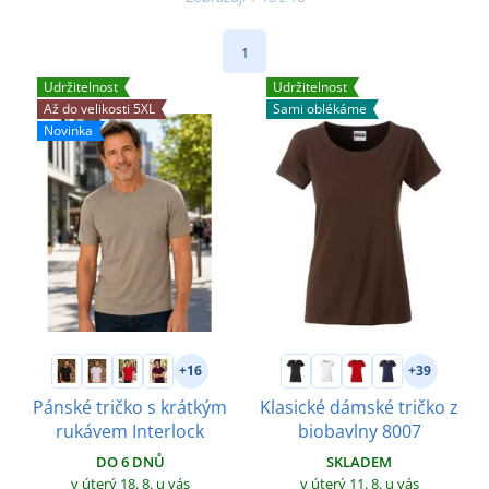
1
Udržitelnost
Udržitelnost
Až do velikosti 5XL
Sami oblékáme
Novinka
+16
+39
Pánské tričko s krátkým
Klasické dámské tričko z
rukávem Interlock
biobavlny 8007
DO 6 DNŮ
SKLADEM
v úterý 18. 8.
u vás
v úterý 11. 8.
u vás