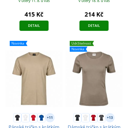
v úterý 18. 8.
u vás
v úterý 11. 8.
u vás
214 Kč
415 Kč
DETAIL
DETAIL
Novinka
Udržitelnost
Novinka
+11
+13
Pánské tričko s krátkým
Dámské tričko s krátkým