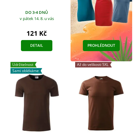
DO 3-4 DNŮ
v pátek 14. 8.
u vás
121 Kč
DETAIL
PROHLÉDNOUT
Udržitelnost
Až do velikosti 5XL
Sami oblékáme