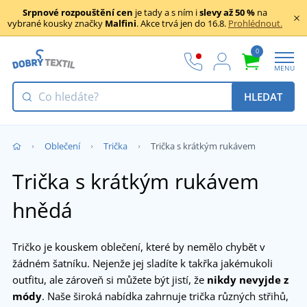
Srpnové rozpouštění cen
je tady a s ním i
slevy až 50 %
na
vybrané kousky značky
Malfini
. Akce trvá jen do 16.8.
Prohlédnout.
0
MENU
HLEDAT
Oblečení
Trička
Trička s krátkým rukávem
Trička s krátkým rukávem
hnědá
Tričko je kouskem oblečení, které by nemělo chybět v
žádném šatníku. Nejenže jej sladíte k takřka jakémukoli
outfitu, ale zároveň si můžete být jistí, že
nikdy nevyjde z
módy
. Naše široká nabídka zahrnuje trička různých střihů,