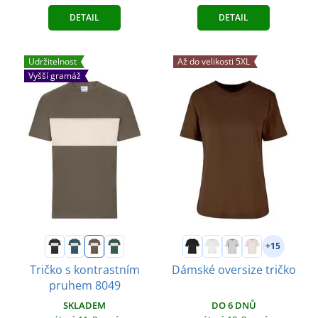
DETAIL
DETAIL
Udržitelnost
Až do velikosti 5XL
Vyšší gramáž
+15
Tričko s kontrastním
Dámské oversize tričko
pruhem 8049
DO 6 DNŮ
SKLADEM