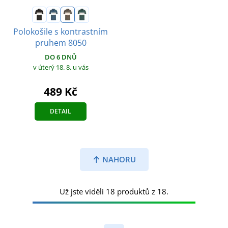
Polokošile s kontrastním
pruhem 8050
DO 6 DNŮ
v úterý 18. 8.
u vás
489 Kč
DETAIL
NAHORU
Už jste viděli 18 produktů z 18.