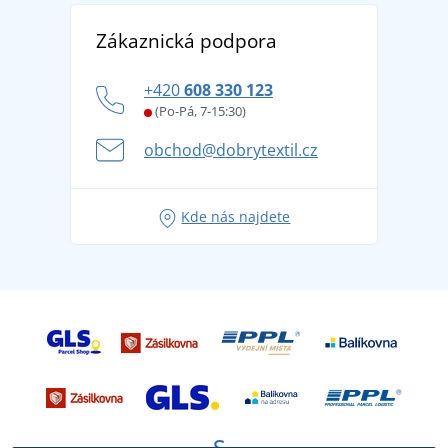
Vrácení zboží a reklamace
Objevte TEE JAYS - prémiovou dánskou značku s
DobrýTextil pro firmy a organizace
Zákaznická podpora
Potisk a výšivka
tradicí od roku 1976
Blog
Zásady ochrany osobních údajů
Jak zvládnout horké letní dny v pohodě a bezpečí
+420
608 330 123
Affiliate
Věrnostní program BONTIS +
Letní dobrodružství začíná balením aneb připravte
(Po-Pá, 7-15:30)
Kariéra
se na dovolenou bez starostí
obchod@dobrytextil.cz
Tipy na svěží outfity pro pohodové léto
Oblíbené tričko City v hlavní roli: outfity pro každou
Kde nás najdete
příležitost!