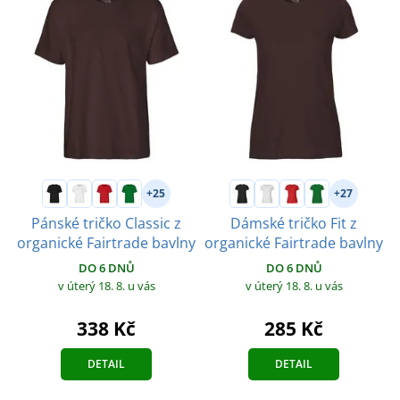
+25
+27
Pánské tričko Classic z
Dámské tričko Fit z
organické Fairtrade bavlny
organické Fairtrade bavlny
DO 6 DNŮ
DO 6 DNŮ
v úterý 18. 8.
u vás
v úterý 18. 8.
u vás
338 Kč
285 Kč
DETAIL
DETAIL