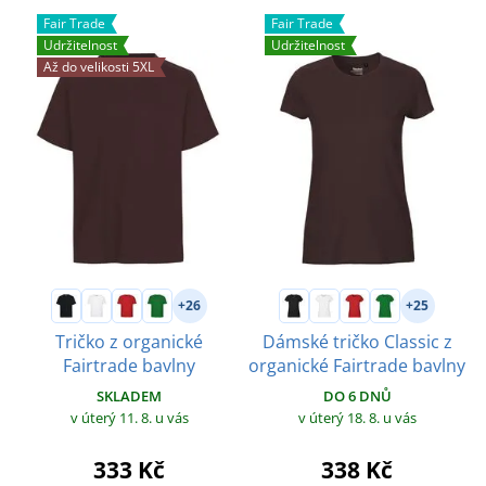
Fair Trade
Fair Trade
Udržitelnost
Udržitelnost
Až do velikosti 5XL
+26
+25
Tričko z organické
Dámské tričko Classic z
Fairtrade bavlny
organické Fairtrade bavlny
SKLADEM
DO 6 DNŮ
v úterý 11. 8.
u vás
v úterý 18. 8.
u vás
333 Kč
338 Kč