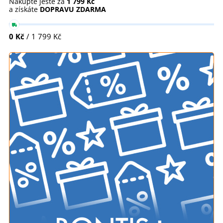
Nakupte ještě za
1 799 Kč
a získáte
DOPRAVU ZDARMA
0 Kč
/ 1 799 Kč