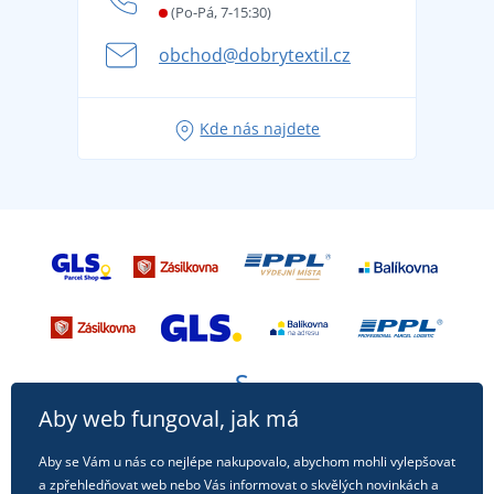
Letní dobrodružství začíná balením aneb připravte
(Po-Pá, 7-15:30)
Kariéra
se na dovolenou bez starostí
obchod@dobrytextil.cz
Tipy na svěží outfity pro pohodové léto
Oblíbené tričko City v hlavní roli: outfity pro každou
Kde nás najdete
příležitost!
Aby web fungoval, jak má
Aby se Vám u nás co nejlépe nakupovalo, abychom mohli vylepšovat
a zpřehledňovat web nebo Vás informovat o skvělých novinkách a