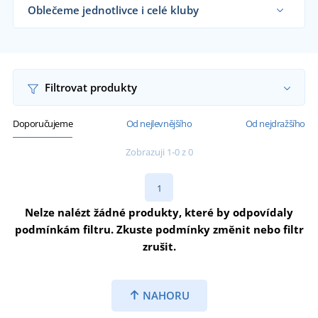
Oblečeme jednotlivce i celé kluby
Dodáváme běžecké kraťasy sportovním týmům,
klubům a organizacím i koncovým zákazníkům již
od 1 kusu.
Chci vědět více
Filtrovat produkty
Doporučujeme
Od nejlevnějšího
Od nejdražšího
Zobrazuji 1-0 z 0
1
Nelze nalézt žádné produkty, které by odpovídaly
podmínkám filtru. Zkuste podmínky změnit nebo filtr
zrušit.
NAHORU