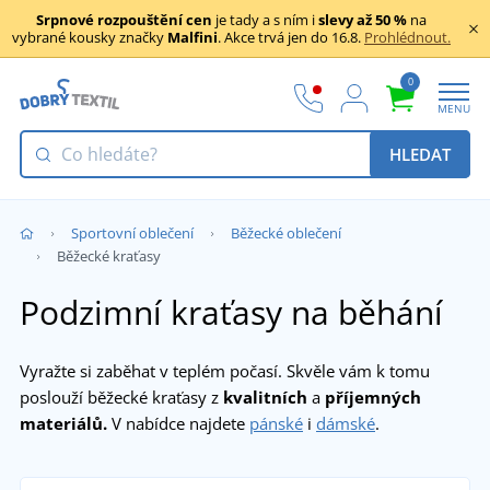
Srpnové rozpouštění cen
je tady a s ním i
slevy až 50 %
na
vybrané kousky značky
Malfini
. Akce trvá jen do 16.8.
Prohlédnout.
0
MENU
HLEDAT
Sportovní oblečení
Běžecké oblečení
Běžecké kraťasy
Podzimní kraťasy na běhání
Vyražte si zaběhat v teplém počasí. Skvěle vám k tomu
poslouží běžecké kraťasy z
kvalitních
a
příjemných
materiálů.
V nabídce najdete
pánské
i
dámské
.