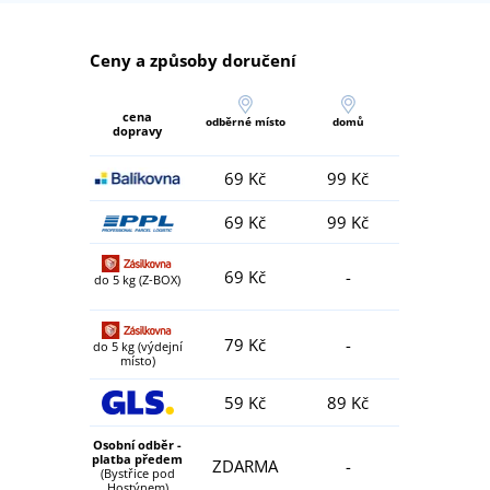
Ceny a způsoby doručení
cena
odběrné místo
domů
dopravy
69 Kč
99 Kč
69 Kč
99 Kč
69 Kč
-
do 5 kg (Z-BOX)
79 Kč
-
do 5 kg (výdejní
místo)
59 Kč
89 Kč
Osobní odběr -
platba předem
ZDARMA
-
(Bystřice pod
Hostýnem)