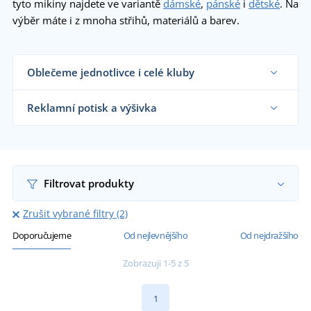
tyto mikiny najdete ve variantě
dámské
,
pánské
i
dětské
. Na
výběr máte i z mnoha střihů, materiálů a barev.
Oblečeme jednotlivce i celé kluby
Dodáváme sportovní mikiny sportovním týmům,
klubům a organizacím i koncovým zákazníkům již
Reklamní potisk a výšivka
od 1 kusu.
Chci vědět více
Na námi dodávané sportovní mikiny vám
natiskneme nebo vyšijeme motiv dle vašeho
přání.
Chci vědět více
Filtrovat produkty
Zrušit vybrané filtry (2)
Doporučujeme
Od nejlevnějšího
Od nejdražšího
Zobrazuji 1-5 z 5
1