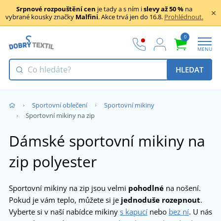
Srpnové rozpouštění cen
je tady a s ním i
slevy až 50 %
na
vybrané kousky značky
Malfini
. Akce trvá jen do 16.8.
Prohlédnout.
0
MENU
HLEDAT
Sportovní oblečení
Sportovní mikiny
Sportovní mikiny na zip
Dámské sportovní mikiny na
zip polyester
Sportovní mikiny na zip jsou velmi
pohodlné
na nošení.
Pokud je vám teplo, můžete si je
jednoduše rozepnout
.
Vyberte si v naší nabídce mikiny
s kapucí
nebo
bez ní
. U nás