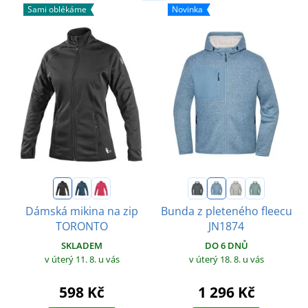
Sami oblékáme
Novinka
Dámská mikina na zip
Bunda z pleteného fleecu
TORONTO
JN1874
SKLADEM
DO 6 DNŮ
v úterý 11. 8.
u vás
v úterý 18. 8.
u vás
598 Kč
1 296 Kč