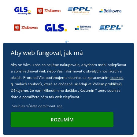
Aby web fungoval, jak má
Aby se Vám u nás co nejlépe nakupovalo, abychom mohli vylepšovat
a zpřehledňovat web nebo Vás informovat o skvělých novinkách a
akcích. Proto od Vás potřebujeme souhlas se zpracováním
cookies
,
tj. malých souborů, které se dočasně ukládají ve Vašem prohlížeči.
Děkujeme, že nám kliknutím na tlačítko „Rozumím“ tento souhlas
Sledujte nás na sociálních sítích
dáte a pomůžete nám tak web zlepšovat.
Souhlas můžete odmítnout
zde
ROZUMÍM
© 2011 - 2026, Dual Trade s.r.o. | Technicky zajišťuje
Simplia.cz
.