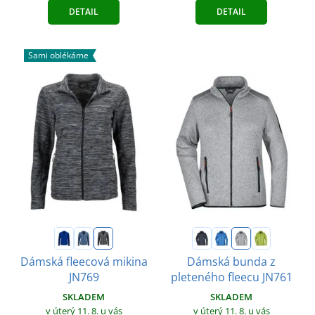
DETAIL
DETAIL
Sami oblékáme
Dámská fleecová mikina
Dámská bunda z
JN769
pleteného fleecu JN761
SKLADEM
SKLADEM
v úterý 11. 8.
u vás
v úterý 11. 8.
u vás