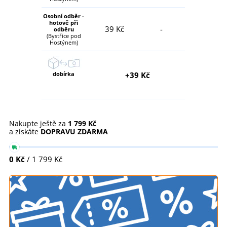
Osobní odběr -
hotově při
39 Kč
-
odběru
(Bystřice pod
Hostýnem)
dobírka
+39 Kč
Nakupte ještě za
1 799 Kč
a získáte
DOPRAVU ZDARMA
0 Kč
/ 1 799 Kč