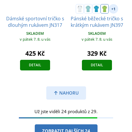
+1
Dámské sportovní tričko s
Pánské běžecké tričko s
dlouhým rukávem JN317
krátkým rukávem JN397
SKLADEM
SKLADEM
v pátek 7. 8.
u vás
v pátek 7. 8.
u vás
425 Kč
329 Kč
DETAIL
DETAIL
NAHORU
Už jste viděli 24 produktů z 29.
ZOBRAZIT DALŠÍCH 24