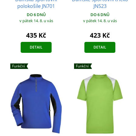
polokošile JN701
JN523
DO 6 DNŮ
DO 6 DNŮ
v pátek 14. 8.
u vás
v pátek 14. 8.
u vás
435 Kč
423 Kč
DETAIL
DETAIL
Funkční
Funkční