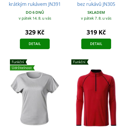
krátkým rukávem JN391
bez rukávů JN305
DO 6 DNŮ
SKLADEM
v pátek 14. 8.
u vás
v pátek 7. 8.
u vás
329 Kč
319 Kč
DETAIL
DETAIL
Funkční
Funkční
Udržitelnost