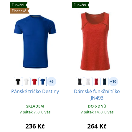
Funkční
Funkční
Elastické
+5
+10
Pánské tričko Destiny
Dámské funkční tílko
JN493
SKLADEM
DO 6 DNŮ
v pátek 7. 8.
u vás
v pátek 14. 8.
u vás
236 Kč
264 Kč