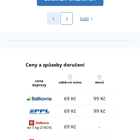
1
2
Další
Ceny a způsoby doručení
cena
odběrné místo
domů
dopravy
69 Kč
99 Kč
69 Kč
99 Kč
69 Kč
-
do 5 kg (Z-BOX)