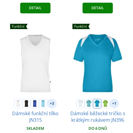
DETAIL
DETAIL
Funkční
Funkční
+3
+1
Dámské funkční tílko
Dámské běžecké tričko s
JN315
krátkým rukávem JN396
SKLADEM
DO 6 DNŮ