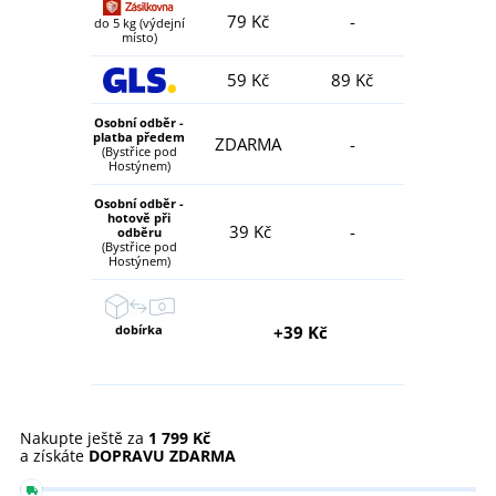
79 Kč
-
do 5 kg (výdejní
místo)
59 Kč
89 Kč
Osobní odběr -
platba předem
ZDARMA
-
(Bystřice pod
Hostýnem)
Osobní odběr -
hotově při
39 Kč
-
odběru
(Bystřice pod
Hostýnem)
dobírka
+39 Kč
Nakupte ještě za
1 799 Kč
a získáte
DOPRAVU ZDARMA