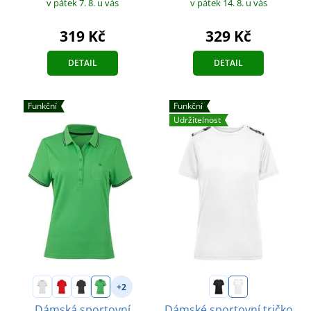
v pátek 7. 8.
u vás
v pátek 14. 8.
u vás
319 Kč
329 Kč
DETAIL
DETAIL
Funkční
Funkční
Udržitelnost
+2
Dámská sportovní
Dámské sportovní tričko