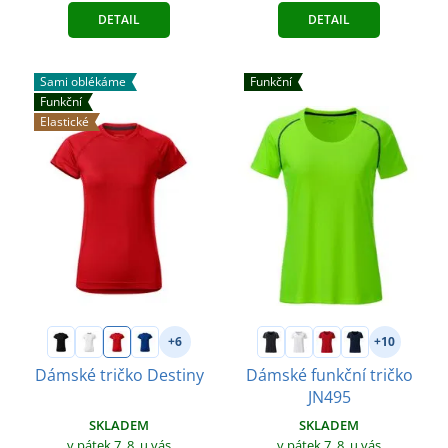
DETAIL
DETAIL
Sami oblékáme
Funkční
Funkční
Elastické
+6
+10
Dámské tričko Destiny
Dámské funkční tričko
JN495
SKLADEM
SKLADEM
v pátek 7. 8.
u vás
v pátek 7. 8.
u vás