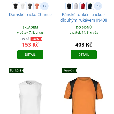
+2
+10
Dámské tričko Chance
Pánské funkční tričko s
dlouhým rukávem JN498
SKLADEM
DO 6 DNŮ
v pátek 7. 8.
u vás
v pátek 14. 8.
u vás
219 Kč
-30%
153 Kč
403 Kč
DETAIL
DETAIL
Funkční
Funkční