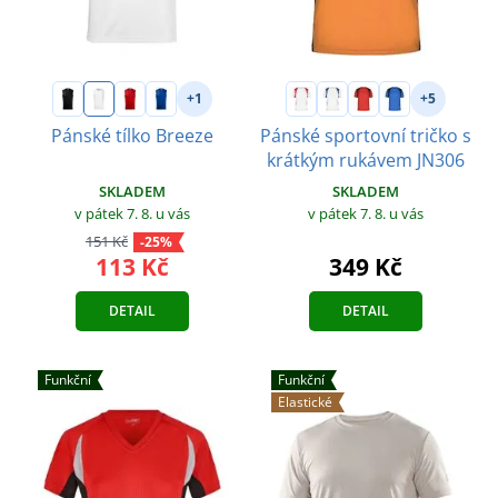
+1
+5
Pánské tílko Breeze
Pánské sportovní tričko s
krátkým rukávem JN306
SKLADEM
SKLADEM
v pátek 7. 8.
u vás
v pátek 7. 8.
u vás
151 Kč
-25%
113 Kč
349 Kč
DETAIL
DETAIL
Funkční
Funkční
Elastické