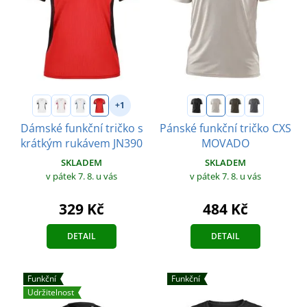
+1
Dámské funkční tričko s
Pánské funkční tričko CXS
krátkým rukávem JN390
MOVADO
SKLADEM
SKLADEM
v pátek 7. 8.
u vás
v pátek 7. 8.
u vás
329 Kč
484 Kč
DETAIL
DETAIL
Funkční
Funkční
Udržitelnost