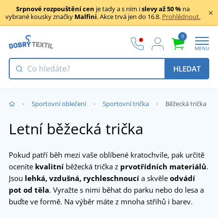
Srpnové rozpouštění cen
je tady a s ním i
slevy až 50 %
na
vybrané kousky značky
Malfini
. Akce trvá jen do 16.8.
Prohlédnout.
0
MENU
HLEDAT
Sportovní oblečení
Sportovní trička
Běžecká trička
Letní běžecká trička
Pokud patří běh mezi vaše oblíbené kratochvíle, pak určitě
oceníte
kvalitní
běžecká trička z
prvotřídních materiálů
.
Jsou
lehká, vzdušná, rychleschnoucí
a skvěle
odvádí
pot od těla
. Vyražte s nimi běhat do parku nebo do lesa a
buďte ve formě. Na výběr máte z mnoha střihů i barev.