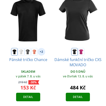
+2
Pánské tričko Chance
Dámské funkční tričko CXS
MOVADO
SKLADEM
DO 5 DNŮ
v pátek 7. 8.
u vás
ve čtvrtek 13. 8.
u vás
219 Kč
-30%
153 Kč
484 Kč
DETAIL
DETAIL