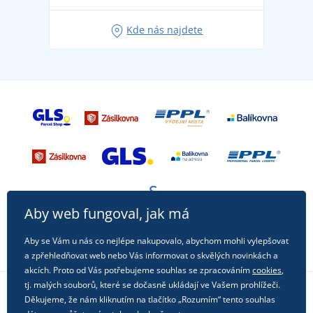
Oblíbené tričko City v hlavní roli: outfity pro každou
Kde nás najdete
příležitost!
Aby web fungoval, jak má
Aby se Vám u nás co nejlépe nakupovalo, abychom mohli vylepšovat
a zpřehledňovat web nebo Vás informovat o skvělých novinkách a
akcích. Proto od Vás potřebujeme souhlas se zpracováním
cookies
,
tj. malých souborů, které se dočasně ukládají ve Vašem prohlížeči.
Děkujeme, že nám kliknutím na tlačítko „Rozumím“ tento souhlas
Sledujte nás na sociálních sítích