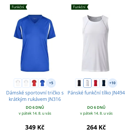
Funkční
Funkční
+5
+10
Dámské sportovní tričko s
Pánské funkční tílko JN494
krátkým rukávem JN316
DO 6 DNŮ
DO 6 DNŮ
v pátek 14. 8.
u vás
v pátek 14. 8.
u vás
264 Kč
349 Kč