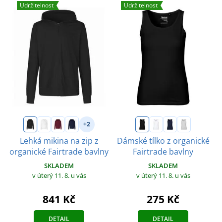
Udržitelnost
Udržitelnost
+2
Lehká mikina na zip z
Dámské tílko z organické
organické Fairtrade bavlny
Fairtrade bavlny
SKLADEM
SKLADEM
v úterý 11. 8.
u vás
v úterý 11. 8.
u vás
841 Kč
275 Kč
DETAIL
DETAIL