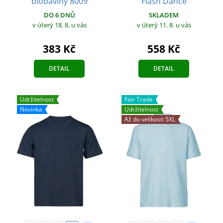
biobavlny 8009
Flash Dance
DO 6 DNŮ
SKLADEM
v úterý 18. 8.
u vás
v úterý 11. 8.
u vás
383 Kč
558 Kč
DETAIL
DETAIL
Udržitelnost
Fair Trade
Novinka
Udržitelnost
Až do velikosti 5XL