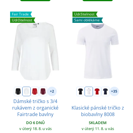
Fair Trade
Udržitelnost
Udržitelnost
Sami oblékáme
+2
+35
Dámské tričko s 3/4
rukávem z organické
Klasické pánské tričko z
Fairtrade bavlny
biobavlny 8008
DO 6 DNŮ
SKLADEM
v úterý 18. 8.
u vás
v úterý 11. 8.
u vás