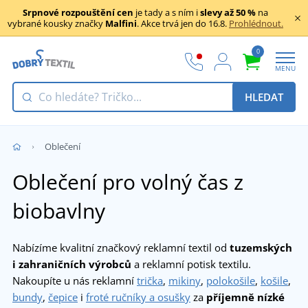
Srpnové rozpouštění cen
je tady a s ním i
slevy až 50 %
na
vybrané kousky značky
Malfini
. Akce trvá jen do 16.8.
Prohlédnout.
0
MENU
HLEDAT
Oblečení
Oblečení pro volný čas z
biobavlny
Nabízíme kvalitní značkový reklamní textil od
tuzemských
i zahraničních výrobců
a reklamní potisk textilu.
Nakoupíte u nás reklamní
trička
,
mikiny
,
polokošile
,
košile
,
bundy
,
čepice
i
froté ručníky a osušky
za
příjemně nízké