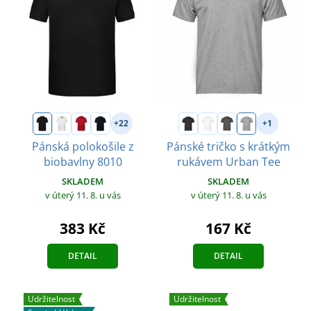
+22
+1
Pánská polokošile z
Pánské tričko s krátkým
biobavlny 8010
rukávem Urban Tee
SKLADEM
SKLADEM
v úterý 11. 8.
u vás
v úterý 11. 8.
u vás
383 Kč
167 Kč
DETAIL
DETAIL
Udržitelnost
Udržitelnost