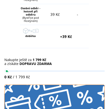
Osobní odběr -
hotově při
39 Kč
-
odběru
(Bystřice pod
Hostýnem)
dobírka
+39 Kč
Nakupte ještě za
1 799 Kč
a získáte
DOPRAVU ZDARMA
0 Kč
/ 1 799 Kč