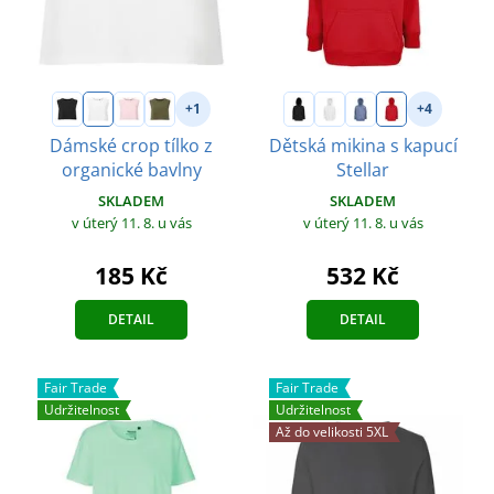
+1
+4
Dámské crop tílko z
Dětská mikina s kapucí
organické bavlny
Stellar
SKLADEM
SKLADEM
v úterý 11. 8.
u vás
v úterý 11. 8.
u vás
185 Kč
532 Kč
DETAIL
DETAIL
Fair Trade
Fair Trade
Udržitelnost
Udržitelnost
Až do velikosti 5XL