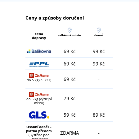
Ceny a způsoby doručení
cena
odběrné místo
domů
dopravy
69 Kč
99 Kč
69 Kč
99 Kč
69 Kč
-
do 5 kg (Z-BOX)
79 Kč
-
do 5 kg (výdejní
místo)
59 Kč
89 Kč
Osobní odběr -
platba předem
ZDARMA
-
(Bystřice pod
Hostýnem)