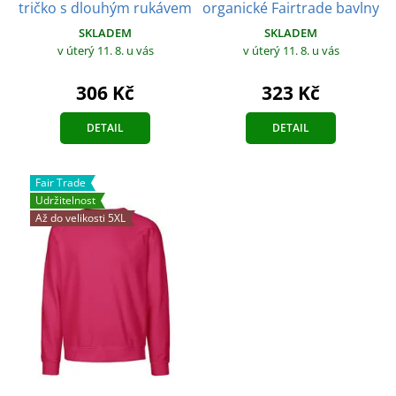
tričko s dlouhým rukávem
organické Fairtrade bavlny
SKLADEM
SKLADEM
v úterý 11. 8.
u vás
v úterý 11. 8.
u vás
306 Kč
323 Kč
DETAIL
DETAIL
Fair Trade
Udržitelnost
Až do velikosti 5XL