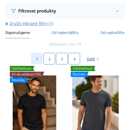
Filtrovat produkty
Zrušit vybrané filtry (1)
Doporučujeme
Od nejlevnějšího
Od nejdražšího
Zobrazuji 1-24 z 73
1
2
3
4
Další
Udržitelnost
Udržitelnost
Až do velikosti 5XL
Novinka
Novinka