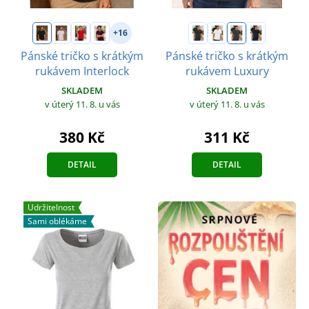
+16
Pánské tričko s krátkým
Pánské tričko s krátkým
rukávem Interlock
rukávem Luxury
SKLADEM
SKLADEM
v úterý 11. 8.
u vás
v úterý 11. 8.
u vás
380 Kč
311 Kč
DETAIL
DETAIL
Udržitelnost
Sami oblékáme