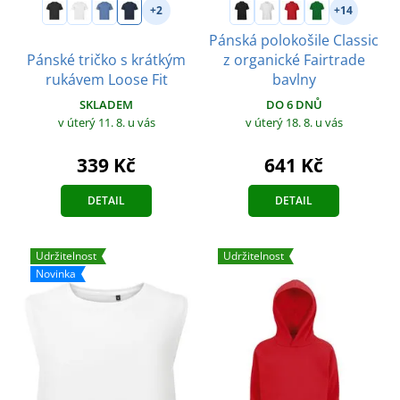
+2
+14
Pánská polokošile Classic
Pánské tričko s krátkým
z organické Fairtrade
rukávem Loose Fit
bavlny
SKLADEM
DO 6 DNŮ
v úterý 11. 8.
u vás
v úterý 18. 8.
u vás
339 Kč
641 Kč
DETAIL
DETAIL
Udržitelnost
Udržitelnost
Novinka