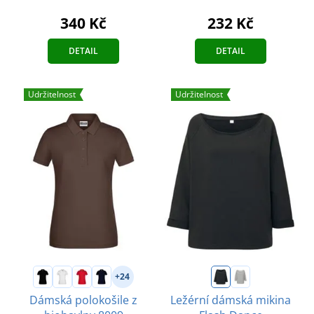
340 Kč
232 Kč
DETAIL
DETAIL
Udržitelnost
Udržitelnost
+24
Dámská polokošile z
Ležérní dámská mikina