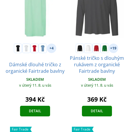
+4
+19
Pánské tričko s dlouhým
Dámské dlouhé tričko z
rukávem z organické
organické Fairtrade bavlny
Fairtrade bavlny
SKLADEM
SKLADEM
v úterý 11. 8.
u vás
v úterý 11. 8.
u vás
394 Kč
369 Kč
DETAIL
DETAIL
Fair Trade
Fair Trade