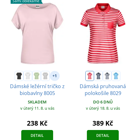
Sami oblékáme
+1
Dámské ležérní tričko z
Dámská pruhovaná
biobavlny 8005
polokošile 8029
SKLADEM
DO 6 DNŮ
v úterý 11. 8.
u vás
v úterý 18. 8.
u vás
238 Kč
389 Kč
DETAIL
DETAIL