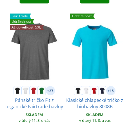
Fair Trade
Udržitelnost
Udržitelnost
Až do velikosti 5XL
+27
+15
Pánské tričko Fit z
Klasické chlapecké tričko z
organické Fairtrade bavlny
biobavlny 8008B
SKLADEM
SKLADEM
v úterý 11. 8.
u vás
v úterý 11. 8.
u vás