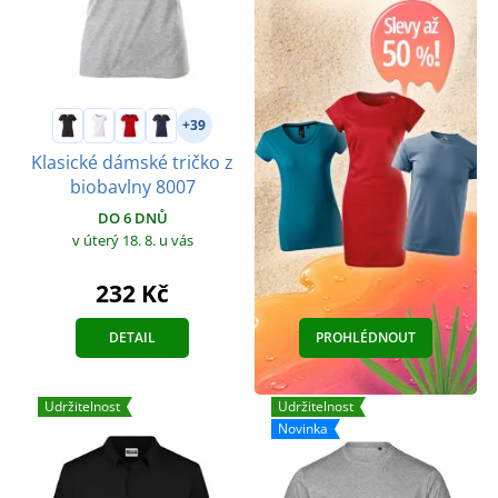
+39
Klasické dámské tričko z
biobavlny 8007
DO 6 DNŮ
v úterý 18. 8.
u vás
232 Kč
DETAIL
PROHLÉDNOUT
Udržitelnost
Udržitelnost
Novinka