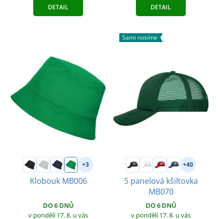
DETAIL
DETAIL
Sami nosíme
+3
+40
Klobouk MB006
5 panelová kšiltovka
MB070
DO 6 DNŮ
DO 6 DNŮ
v pondělí 17. 8.
u vás
v pondělí 17. 8.
u vás