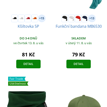
+15
+13
Kšiltovka 5P
Funkční bandana MB6530
DO 3-4 DNŮ
SKLADEM
ve čtvrtek 13. 8.
u vás
v úterý 11. 8.
u vás
81 Kč
79 Kč
DETAIL
DETAIL
Fair Trade
Udržitelnost