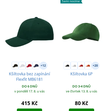
Sami nosíme
+12
+20
Kšiltovka bez zapínání
Kšiltovka 6P
Flexfit MB6181
DO 3-4 DNŮ
DO 6 DNŮ
ve čtvrtek 13. 8.
u vás
v pondělí 17. 8.
u vás
80 Kč
415 Kč