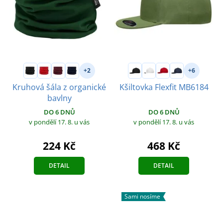
+2
+6
Kruhová šála z organické
Kšiltovka Flexfit MB6184
bavlny
DO 6 DNŮ
DO 6 DNŮ
v pondělí 17. 8.
u vás
v pondělí 17. 8.
u vás
468 Kč
224 Kč
DETAIL
DETAIL
Sami nosíme