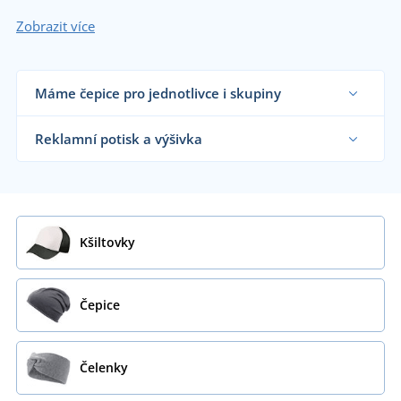
Zobrazit více
Máme čepice pro jednotlivce i skupiny
Dodáváme kšiltovky a čepice reklamním
agenturám, firmám, školám i koncovým
Reklamní potisk a výšivka
zákazníkům již od 1 kusu.
Chci vědět více
Na námi dodávané kšiltovky a čepice vám
natiskneme nebo vyšijeme motiv dle vašeho
přání.
Chci vědět více
Kšiltovky
Čepice
Čelenky