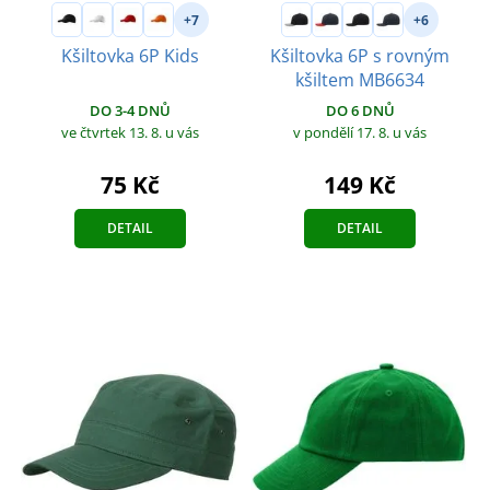
+7
+6
Kšiltovka 6P Kids
Kšiltovka 6P s rovným
kšiltem MB6634
DO 3-4 DNŮ
DO 6 DNŮ
ve čtvrtek 13. 8.
u vás
v pondělí 17. 8.
u vás
75 Kč
149 Kč
DETAIL
DETAIL