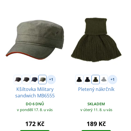
+1
+1
Kšiltovka Military
Pletený nákrčník
sandwich MB6555
SKLADEM
DO 6 DNŮ
v úterý 11. 8.
u vás
v pondělí 17. 8.
u vás
189 Kč
172 Kč