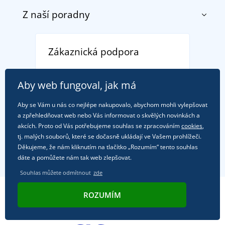
Obchodní podmínky
Z naší poradny
O nás
Doprava a platba
Reference
Vrácení zboží a reklamace
Objevte TEE JAYS - prémiovou dánskou značku s
DobrýTextil pro firmy a organizace
Zákaznická podpora
Potisk a výšivka
tradicí od roku 1976
Blog
Zásady ochrany osobních údajů
Jak zvládnout horké letní dny v pohodě a bezpečí
+420
608 330 123
Affiliate
Věrnostní program BONTIS +
Aby web fungoval, jak má
Letní dobrodružství začíná balením aneb připravte
(Po-Pá, 7-15:30)
Kariéra
se na dovolenou bez starostí
Aby se Vám u nás co nejlépe nakupovalo, abychom mohli vylepšovat
obchod@dobrytextil.cz
a zpřehledňovat web nebo Vás informovat o skvělých novinkách a
Tipy na svěží outfity pro pohodové léto
akcích. Proto od Vás potřebujeme souhlas se zpracováním
cookies
,
Oblíbené tričko City v hlavní roli: outfity pro každou
tj. malých souborů, které se dočasně ukládají ve Vašem prohlížeči.
Kde nás najdete
příležitost!
Děkujeme, že nám kliknutím na tlačítko „Rozumím“ tento souhlas
dáte a pomůžete nám tak web zlepšovat.
Souhlas můžete odmítnout
zde
ROZUMÍM