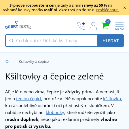
Srpnové rozpouštění cen
je tady a s ním i
slevy až 50 %
na
vybrané kousky značky
Malfini
. Akce trvá jen do 16.8.
Prohlédnout.
0
MENU
HLEDAT
Kšiltovky a čepice
Kšiltovky a čepice zelené
Ať je léto nebo zima, čepice je vždycky prima. A nemusí jít
jen o
teplou čepici
, protože v létě naopak oceníte
kšiltovku
,
která spolehlivě ochrání i oči před ostrým sluníčkem. V
nabídce nechybí ani
klobouky
, které můžete využít jako
módní doplněk
, nebo jako reklamní předměty
vhodné
pro potisk či výšivku
.