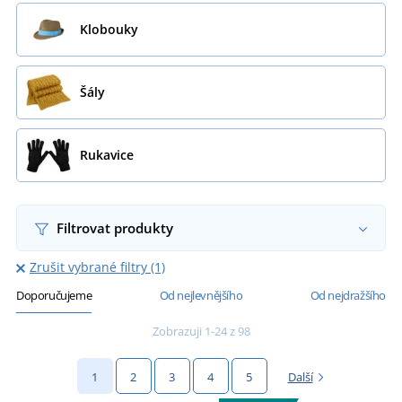
Klobouky
Šály
Rukavice
Filtrovat produkty
Zrušit vybrané filtry (1)
Doporučujeme
Od nejlevnějšího
Od nejdražšího
Zobrazuji 1-24 z 98
1
2
3
4
5
Další