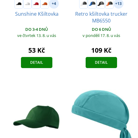
+4
+13
Sunshine Kšiltovka
Retro kšiltovka trucker
MB6550
DO 3-4 DNŮ
DO 6 DNŮ
ve čtvrtek 13. 8.
u vás
v pondělí 17. 8.
u vás
53 Kč
109 Kč
DETAIL
DETAIL