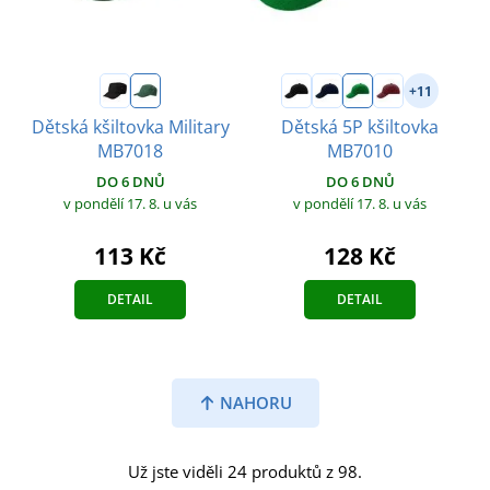
+11
Dětská kšiltovka Military
Dětská 5P kšiltovka
MB7018
MB7010
DO 6 DNŮ
DO 6 DNŮ
v pondělí 17. 8.
u vás
v pondělí 17. 8.
u vás
113 Kč
128 Kč
DETAIL
DETAIL
NAHORU
Už jste viděli 24 produktů z 98.