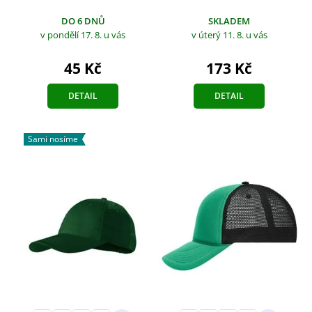
SKLADEM
DO 6 DNŮ
v úterý 11. 8.
u vás
v pondělí 17. 8.
u vás
173 Kč
45 Kč
DETAIL
DETAIL
Sami nosíme