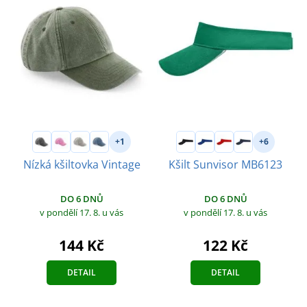
+1
+6
Nízká kšiltovka Vintage
Kšilt Sunvisor MB6123
DO 6 DNŮ
DO 6 DNŮ
v pondělí 17. 8.
u vás
v pondělí 17. 8.
u vás
144 Kč
122 Kč
DETAIL
DETAIL