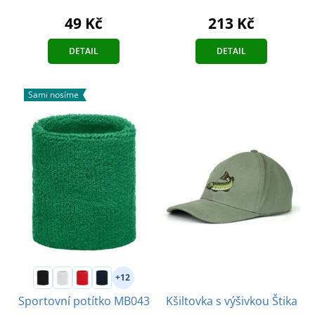
213 Kč
49 Kč
DETAIL
DETAIL
Sami nosíme
+12
Kšiltovka s výšivkou Štika
Sportovní potítko MB043