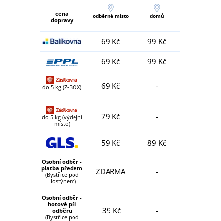
cena
odběrné místo
domů
dopravy
69 Kč
99 Kč
69 Kč
99 Kč
69 Kč
-
do 5 kg (Z-BOX)
79 Kč
-
do 5 kg (výdejní
místo)
59 Kč
89 Kč
Osobní odběr -
platba předem
ZDARMA
-
(Bystřice pod
Hostýnem)
Osobní odběr -
hotově při
39 Kč
-
odběru
(Bystřice pod