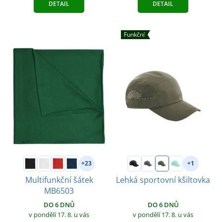
DETAIL
DETAIL
Funkční
+23
+1
Multifunkční šátek
Lehká sportovní kšiltovka
MB6503
DO 6 DNŮ
DO 6 DNŮ
v pondělí 17. 8.
u vás
v pondělí 17. 8.
u vás