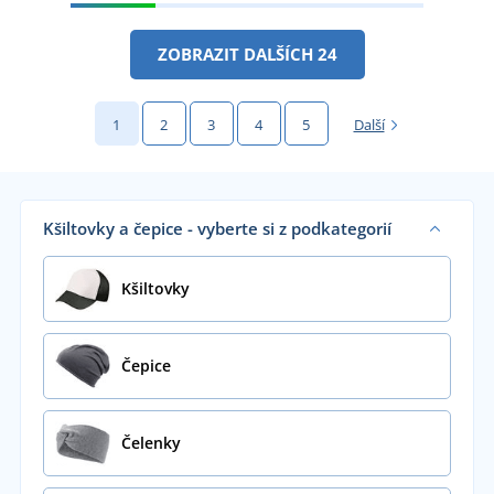
ZOBRAZIT DALŠÍCH 24
1
2
3
4
5
Další
Kšiltovky a čepice - vyberte si z podkategorií
Kšiltovky
Čepice
Čelenky