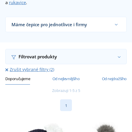
a
rukavice
.
Máme čepice pro jednotlivce i firmy
Dodáváme čepice reklamním agenturám, firmám,
školám, sportovním klubům i koncovým
zákazníkům již od 1 kusu.
Chci vědět více
Filtrovat produkty
Zrušit vybrané filtry (2)
Doporučujeme
Od nejlevnějšího
Od nejdražšího
Zobrazuji 1-5 z 5
1