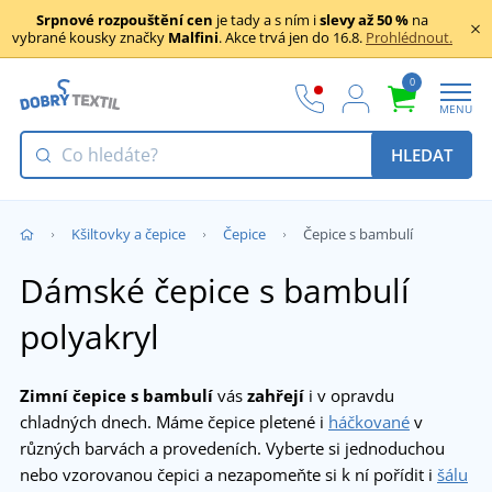
Srpnové rozpouštění cen
je tady a s ním i
slevy až 50 %
na
vybrané kousky značky
Malfini
. Akce trvá jen do 16.8.
Prohlédnout.
0
MENU
HLEDAT
Kšiltovky a čepice
Čepice
Čepice s bambulí
Dámské čepice s bambulí
polyakryl
Zimní čepice s bambulí
vás
zahřejí
i v opravdu
chladných dnech. Máme čepice pletené i
háčkované
v
různých barvách a provedeních. Vyberte si jednoduchou
nebo vzorovanou čepici a nezapomeňte si k ní pořídit i
šálu