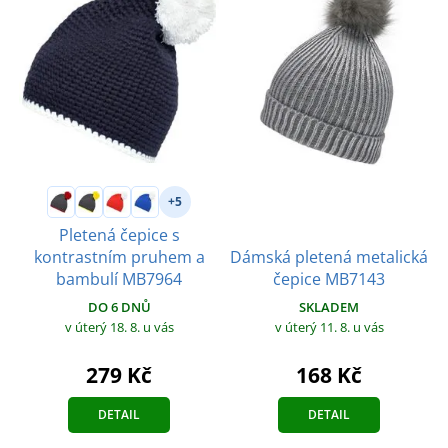
+5
Pletená čepice s
Dámská pletená metalická
kontrastním pruhem a
čepice MB7143
bambulí MB7964
SKLADEM
DO 6 DNŮ
v úterý 11. 8.
u vás
v úterý 18. 8.
u vás
168 Kč
279 Kč
DETAIL
DETAIL