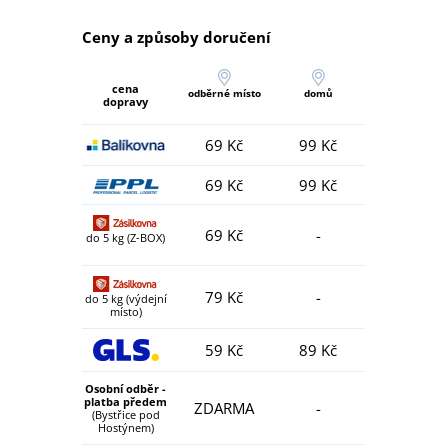
Ceny a způsoby doručení
cena
odběrné místo
domů
dopravy
69 Kč
99 Kč
69 Kč
99 Kč
69 Kč
-
do 5 kg (Z-BOX)
79 Kč
-
do 5 kg (výdejní
místo)
59 Kč
89 Kč
Osobní odběr -
platba předem
ZDARMA
-
(Bystřice pod
Hostýnem)