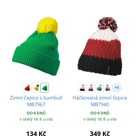
+1
Zimní čepice s bambulí
Háčkovaná zimní čepice
MB7967
MB7940
DO 6 DNŮ
DO 6 DNŮ
v úterý 18. 8.
u vás
v úterý 18. 8.
u vás
134 Kč
349 Kč