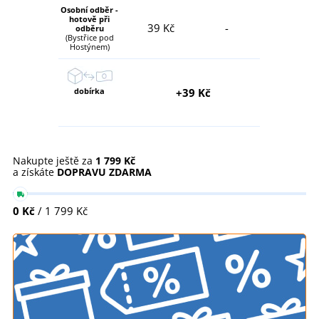
Osobní odběr -
hotově při
39 Kč
-
odběru
(Bystřice pod
Hostýnem)
dobírka
+39 Kč
Nakupte ještě za
1 799 Kč
a získáte
DOPRAVU ZDARMA
0 Kč
/ 1 799 Kč