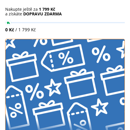
Nakupte ještě za
1 799 Kč
a získáte
DOPRAVU ZDARMA
0 Kč
/ 1 799 Kč