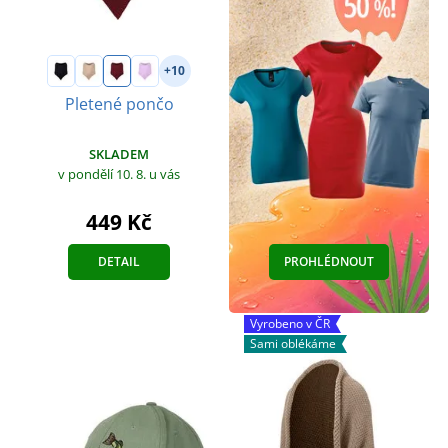
+10
Pletené pončo
SKLADEM
v pondělí 10. 8.
u vás
449 Kč
DETAIL
PROHLÉDNOUT
Vyrobeno v ČR
Sami oblékáme