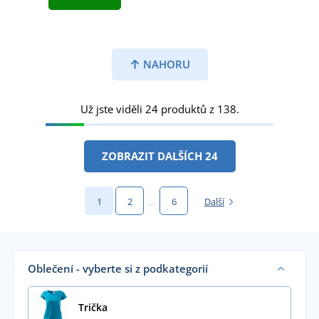
NAHORU
Už jste viděli 24 produktů z 138.
ZOBRAZIT DALŠÍCH 24
1
2
…
6
Další
Oblečení - vyberte si z podkategorií
Trička