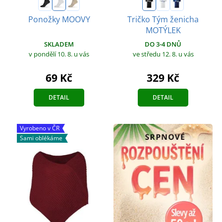
Ponožky MOOVY
Tričko Tým ženicha
MOTÝLEK
SKLADEM
DO 3-4 DNŮ
v pondělí 10. 8.
u vás
ve středu 12. 8.
u vás
69 Kč
329 Kč
DETAIL
DETAIL
Vyrobeno v ČR
Sami oblékáme