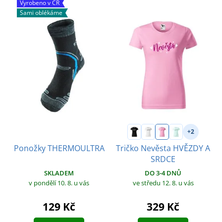
Vyrobeno v ČR
Sami oblékáme
+2
Tričko Nevěsta HVĚZDY A
Ponožky THERMOULTRA
SRDCE
SKLADEM
DO 3-4 DNŮ
v pondělí 10. 8.
u vás
ve středu 12. 8.
u vás
129 Kč
329 Kč