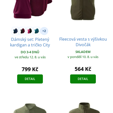
+2
Fleecová vesta s výšivkou
Dámský set: Pletený
Divočák
kardigan a tričko City
SKLADEM
DO 3-4 DNŮ
v pondělí 10. 8.
u vás
ve středu 12. 8.
u vás
564 Kč
799 Kč
DETAIL
DETAIL