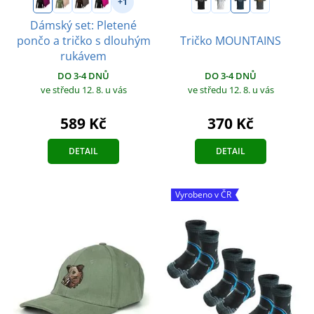
+1
Dámský set: Pletené
pončo a tričko s dlouhým
Tričko MOUNTAINS
rukávem
DO 3-4 DNŮ
DO 3-4 DNŮ
ve středu 12. 8.
u vás
ve středu 12. 8.
u vás
370 Kč
589 Kč
DETAIL
DETAIL
Vyrobeno v ČR