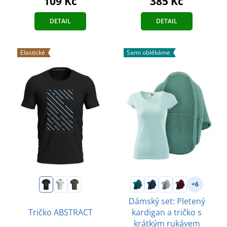
109 Kč
385 Kč
DETAIL
DETAIL
Elastické
Sami oblékáme
+6
Dámský set: Pletený
Tričko ABSTRACT
kardigan a tričko s
krátkým rukávem