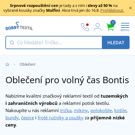
Srpnové rozpouštění cen
je tady a s ním i
slevy až 50 %
na
vybrané kousky značky
Malfini
. Akce trvá jen do 16.8.
Prohlédnout.
0
MENU
HLEDAT
Oblečení
Oblečení pro volný čas Bontis
Nabízíme kvalitní značkový reklamní textil od
tuzemských
i zahraničních výrobců
a reklamní potisk textilu.
Nakoupíte u nás reklamní
trička
,
mikiny
,
polokošile
,
košile
,
bundy
,
čepice
i
froté ručníky a osušky
za
příjemně nízké
ceny
.