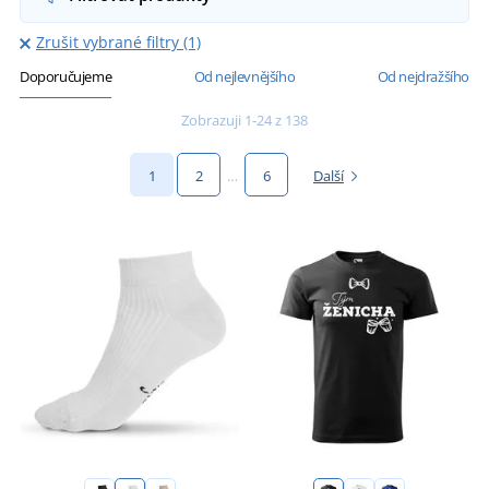
Zrušit vybrané filtry (1)
Doporučujeme
Od nejlevnějšího
Od nejdražšího
Zobrazuji 1-24 z 138
1
2
…
6
Další