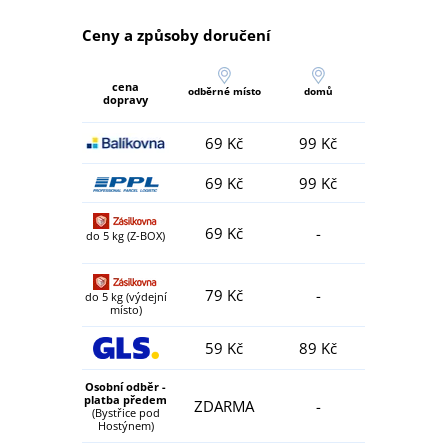
Ceny a způsoby doručení
cena
odběrné místo
domů
dopravy
69 Kč
99 Kč
69 Kč
99 Kč
69 Kč
-
do 5 kg (Z-BOX)
79 Kč
-
do 5 kg (výdejní
místo)
59 Kč
89 Kč
Osobní odběr -
platba předem
ZDARMA
-
(Bystřice pod
Hostýnem)