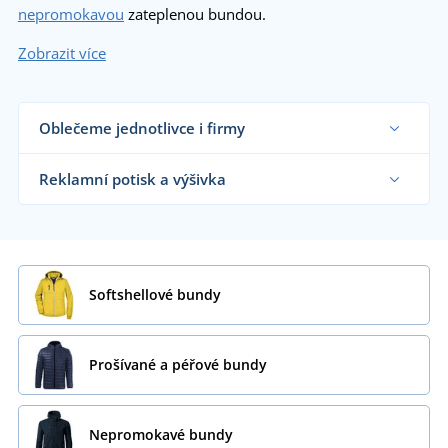
nepromokavou
zateplenou bundou.
Zobrazit více
Oblečeme jednotlivce i firmy
Dodáváme bundy reklamním agenturám, firmám,
obchodníkům s textilem i koncovým zákazníkům
Reklamní potisk a výšivka
již od 1 kusu.
Chci vědět více
Na námi dodávané bundy vám natiskneme nebo
vyšijeme motiv dle vašeho přání.
Chci vědět více
Softshellové bundy
Prošívané a péřové bundy
Nepromokavé bundy