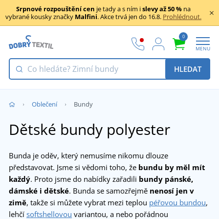
Srpnové rozpouštění cen
je tady a s ním i
slevy až 50 %
na
vybrané kousky značky
Malfini
. Akce trvá jen do 16.8.
Prohlédnout.
0
MENU
HLEDAT
Oblečení
Bundy
Dětské bundy polyester
Bunda je oděv, který nemusíme nikomu dlouze
představovat. Jsme si vědomi toho, že
bundu by měl mít
každý
. Proto jsme do nabídky zařadili
bundy pánské,
dámské i dětské
. Bunda se samozřejmě
nenosí jen v
zimě
, takže si můžete vybrat mezi teplou
péřovou bundou
,
lehčí
softshellovou
variantou, a nebo pořádnou