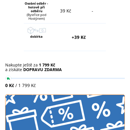
Osobní odběr -
hotově při
39 Kč
-
odběru
(Bystřice pod
Hostýnem)
dobírka
+39 Kč
Nakupte ještě za
1 799 Kč
a získáte
DOPRAVU ZDARMA
0 Kč
/ 1 799 Kč