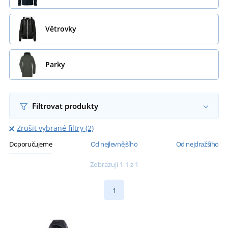
Větrovky
Parky
Filtrovat produkty
Zrušit vybrané filtry (2)
Doporučujeme
Od nejlevnějšího
Od nejdražšího
Zobrazuji 1-1 z 1
1