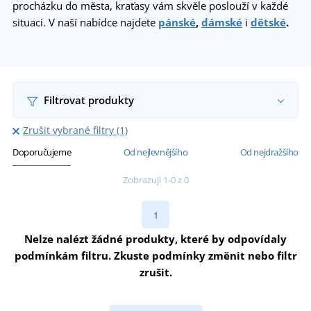
procházku do města, kraťasy vám skvěle poslouží v každé
situaci. V naší nabídce najdete
pánské
,
dámské
i
dětské
.
Filtrovat produkty
Zrušit vybrané filtry (1)
Doporučujeme
Od nejlevnějšího
Od nejdražšího
Zobrazuji 1-0 z 0
1
Nelze nalézt žádné produkty, které by odpovídaly
podmínkám filtru. Zkuste podmínky změnit nebo filtr
zrušit.