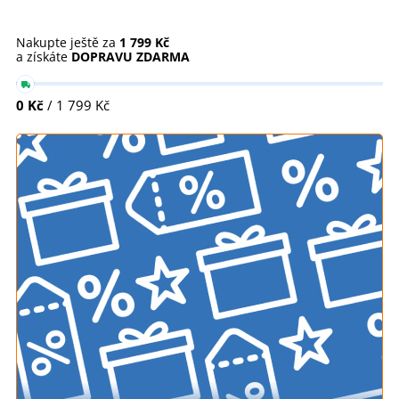
Nakupte ještě za
1 799 Kč
a získáte
DOPRAVU ZDARMA
0 Kč
/ 1 799 Kč