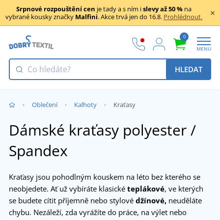
Srpnové rozpouštění cen
je tady a s ním i
slevy až 50 %
na
vybrané kousky značky
Malfini
. Akce trvá jen do 16.8.
Prohlédnout.
0
MENU
HLEDAT
Oblečení
Kalhoty
Kraťasy
Dámské kraťasy polyester /
Spandex
Kraťasy jsou pohodlným kouskem na léto bez kterého se
neobjedete. Ať už vybíráte klasické
teplákové
, ve kterých
se budete cítit příjemně nebo stylové
džínové,
neuděláte
chybu. Nezáleží, zda vyrážíte do práce, na výlet nebo