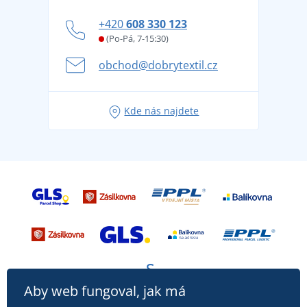
Blog
Zásady ochrany osobních údajů
Jak zvládnout horké letní dny v pohodě a bezpečí
+420
608 330 123
Affiliate
Věrnostní program BONTIS +
Letní dobrodružství začíná balením aneb připravte
(Po-Pá, 7-15:30)
Kariéra
se na dovolenou bez starostí
obchod@dobrytextil.cz
Tipy na svěží outfity pro pohodové léto
Oblíbené tričko City v hlavní roli: outfity pro každou
Kde nás najdete
příležitost!
Aby web fungoval, jak má