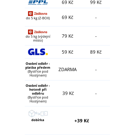
69 Kč
99 Kč
69 Kč
-
do 5 kg (Z-BOX)
79 Kč
-
do 5 kg (výdejní
místo)
59 Kč
89 Kč
Osobní odběr -
platba předem
ZDARMA
-
(Bystřice pod
Hostýnem)
Osobní odběr -
hotově při
39 Kč
-
odběru
(Bystřice pod
Hostýnem)
dobírka
+39 Kč