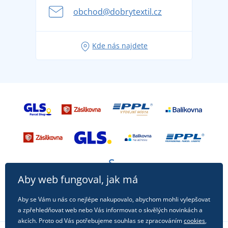
se na dovolenou bez starostí
obchod@dobrytextil.cz
Tipy na svěží outfity pro pohodové léto
Oblíbené tričko City v hlavní roli: outfity pro každou
Kde nás najdete
příležitost!
Aby web fungoval, jak má
Aby se Vám u nás co nejlépe nakupovalo, abychom mohli vylepšovat
a zpřehledňovat web nebo Vás informovat o skvělých novinkách a
akcích. Proto od Vás potřebujeme souhlas se zpracováním
cookies
,