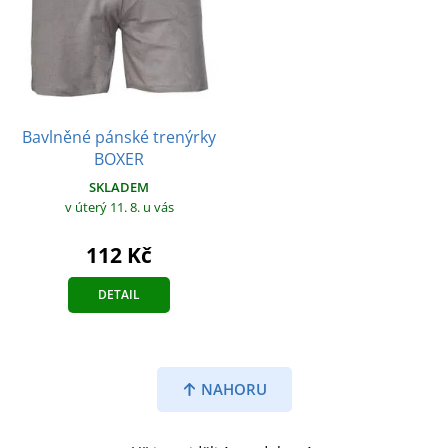
Bavlněné pánské trenýrky
BOXER
SKLADEM
v úterý 11. 8.
u vás
112 Kč
DETAIL
NAHORU