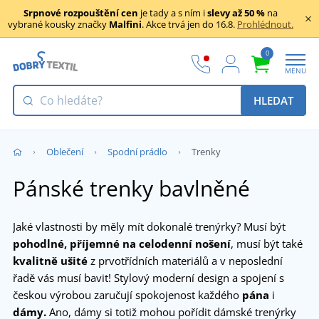
Srpnové rozpouštění cen
je tady a s ním i
slevy až 50 %
na
vybrané kousky značky
Malfini
. Akce trvá jen do 16.8.
Prohlédnout.
0
MENU
HLEDAT
Oblečení
Spodní prádlo
Trenky
Pánské trenky bavlněné
Jaké vlastnosti by měly mít dokonalé trenýrky? Musí být
pohodlné,
příjemné na celodenní nošení
, musí být také
kvalitně ušité
z prvotřídních materiálů a v neposlední
řadě vás musí bavit! Stylový moderní design a spojení s
českou výrobou zaručují spokojenost každého
pána
i
dámy.
Ano, dámy si totiž mohou pořídit dámské trenýrky