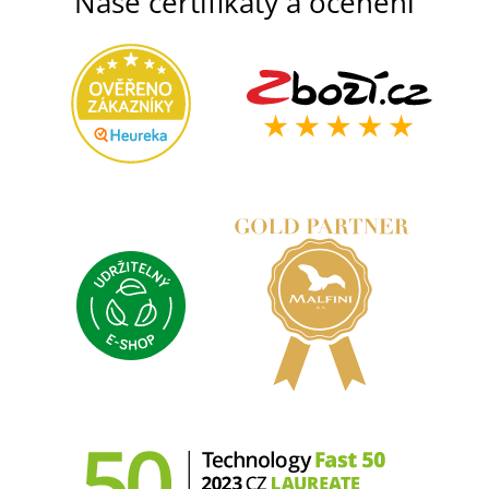
Naše certifikáty a ocenění