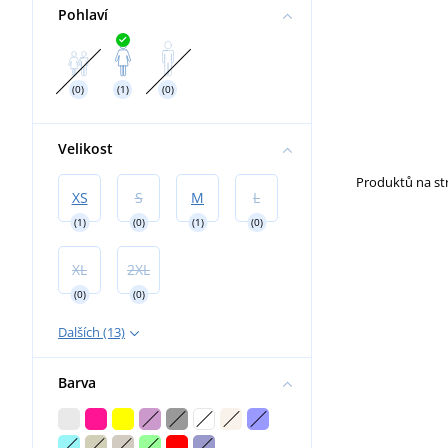
Pohlaví
Hasiči
Dětské a kojenecké oblečení
Chovatelství
Ručníky a osušky
Vodáci
Tašky a batohy
(0)
(1)
(0)
Svatba
Velikost
Produktů na s
XS
S
M
L
(1)
(0)
(1)
(0)
XL
2XL
(0)
(0)
Dalších (13)
Barva