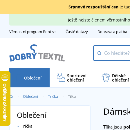
Srpnové rozpouštění cen
je tad
Ještě nejste členem věrnostní
Věrnostní program Bontis+
Časté dotazy
Doprava a platba
Sportovní
Dětské
Oblečení
oblečení
oblečení
Oblečení
Trička
Tílka
Dámská
Oblečení
Trička
Tílka jsou
po