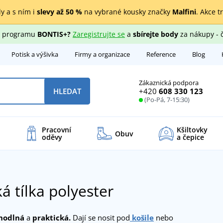
y a s ním i
slevy až 50 %
na vybrané kousky značky
Malfini
. Akce t
ho programu
BONTIS+?
Zaregistrujte se
a
sbírejte body
za nákupy - 
Potisk a výšivka
Firmy a organizace
Reference
Blog
Zákaznická podpora
+420
608 330 123
HLEDAT
(Po-Pá, 7-15:30)
Pracovní
Kšiltovky
Obuv
oděvy
a čepice
 tílka polyester
hodlná
a
praktická.
Dají se nosit pod
košile
nebo