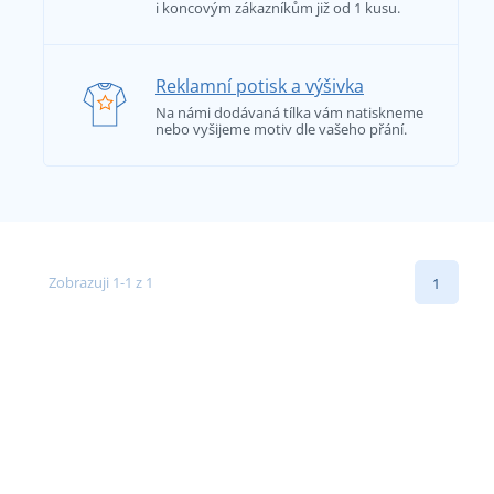
i koncovým zákazníkům již od 1 kusu.
Reklamní potisk a výšivka
Na námi dodávaná tílka vám natiskneme
nebo vyšijeme motiv dle vašeho přání.
Zobrazuji 1-1 z 1
1