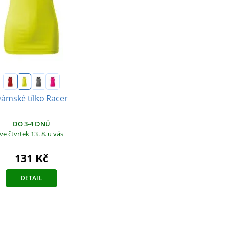
ámské tílko Racer
DO 3-4 DNŮ
ve čtvrtek 13. 8.
u vás
131 Kč
DETAIL