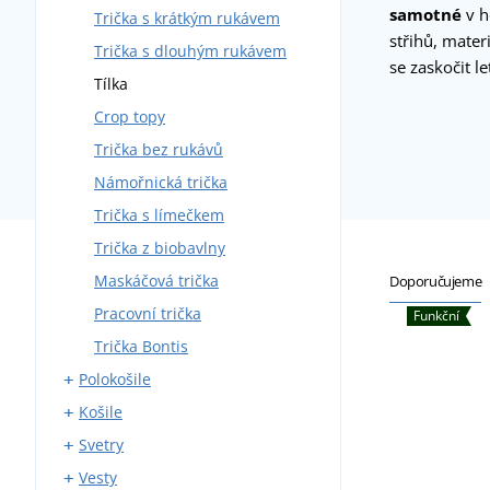
samotné
v h
Trička s krátkým rukávem
střihů, mater
Trička s dlouhým rukávem
se zaskočit l
Tílka
Crop topy
Trička bez rukávů
Námořnická trička
Trička s límečkem
Trička z biobavlny
Maskáčová trička
Doporučujeme
Pracovní trička
Funkční
Trička Bontis
Polokošile
Košile
Polokošile s krátkým rukávem
Svetry
Polokošile s dlouhým
Košile s krátkým rukávem
rukávem
Vesty
Košile s dlouhým rukávem
Svetry bez zapínání