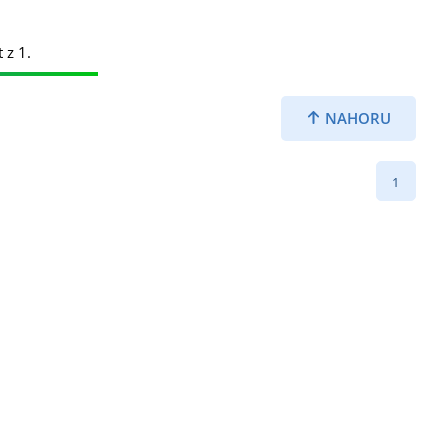
 z 1.
NAHORU
1