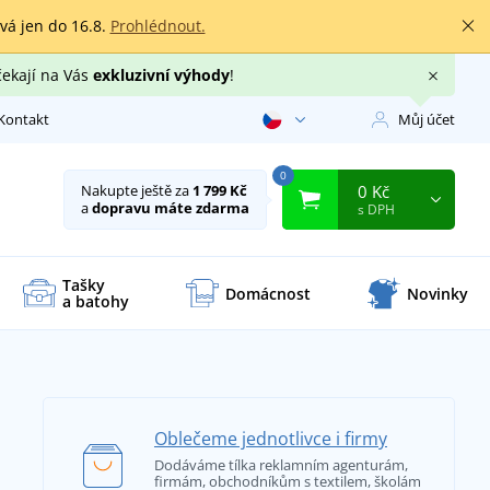
rvá jen do 16.8.
Prohlédnout.
čekají na Vás
exkluzivní výhody
!
Kontakt
Můj účet
0
0 Kč
Nakupte ještě za
1 799 Kč
a
dopravu máte zdarma
s DPH
Tašky
Domácnost
Novinky
a batohy
Oblečeme jednotlivce i firmy
Dodáváme tílka reklamním agenturám,
firmám, obchodníkům s textilem, školám