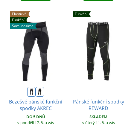
Elastické
Funkční
Funkční
Sami nosíme
Pánské funkční spodky
Bezešvé pánské funkční
REWARD
spodky AKREC
SKLADEM
DO 5 DNŮ
v úterý 11. 8.
u vás
v pondělí 17. 8.
u vás