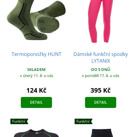
Termoponožky HUNT
Dámské funkční spodky
LYTANIX
SKLADEM
DO 5 DNŮ
v úterý 11. 8.
u vás
v pondělí 17. 8.
u vás
124 Kč
395 Kč
DETAIL
DETAIL
Funkční
Funkční