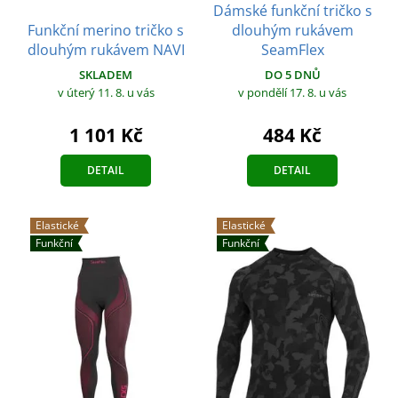
Dámské funkční tričko s
Funkční merino tričko s
dlouhým rukávem
dlouhým rukávem NAVI
SeamFlex
SKLADEM
DO 5 DNŮ
v úterý 11. 8.
u vás
v pondělí 17. 8.
u vás
1 101 Kč
484 Kč
DETAIL
DETAIL
Elastické
Elastické
Funkční
Funkční