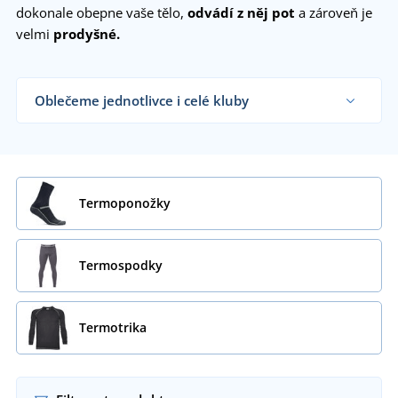
dokonale obepne vaše tělo,
odvádí z něj pot
a zároveň je
velmi
prodyšné.
Oblečeme jednotlivce i celé kluby
Dodáváme termoprádlo sportovním týmům,
klubům a organizacím i koncovým zákazníkům již
od 1 kusu.
Chci vědět více
Termoponožky
Termospodky
Termotrika