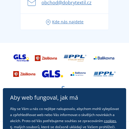
obchod@dobrytextil.cz
Tipy na svěží outfity pro pohodové léto
Oblíbené tričko City v hlavní roli: outfity pro každou
Kde nás najdete
příležitost!
Aby web fungoval, jak má
Aby se Vám u nás co nejlépe nakupovalo, abychom mohli vylepšovat
a zpřehledňovat web nebo Vás informovat o skvělých novinkách a
akcích. Proto od Vás potřebujeme souhlas se zpracováním
cookies
,
tj. malých souborů, které se dočasně ukládají ve Vašem prohlížeči.