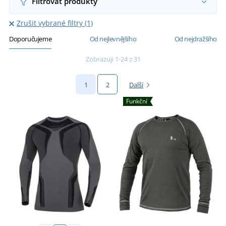
Filtrovat produkty
Zrušit vybrané filtry (1)
Doporučujeme
Od nejlevnějšího
Od nejdražšího
Zobrazuji 1-24 z 31
1
2
Další
Funkční