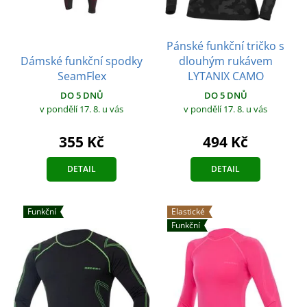
Pánské funkční tričko s
Dámské funkční spodky
dlouhým rukávem
SeamFlex
LYTANIX CAMO
DO 5 DNŮ
DO 5 DNŮ
v pondělí 17. 8.
u vás
v pondělí 17. 8.
u vás
355 Kč
494 Kč
DETAIL
DETAIL
Funkční
Elastické
Funkční