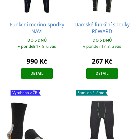
Funkční merino spodky
Dámské funkční spodky
NAVI
REWARD
DO 5 DNŮ
DO 5 DNŮ
v pondělí 17. 8.
u vás
v pondělí 17. 8.
u vás
990 Kč
267 Kč
DETAIL
DETAIL
Vyrobeno v ČR
Sami oblékáme