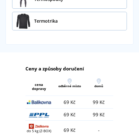
Termotrika
Ceny a způsoby doručení
cena
odběrné místo
domů
dopravy
69 Kč
99 Kč
69 Kč
99 Kč
69 Kč
-
do 5 kg (Z-BOX)