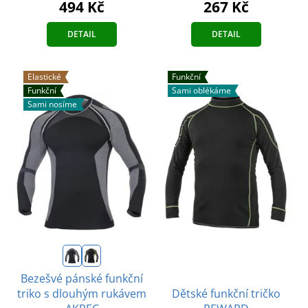
267 Kč
494 Kč
DETAIL
DETAIL
Elastické
Funkční
Funkční
Sami oblékáme
Sami nosíme
Bezešvé pánské funkční
Dětské funkční tričko
triko s dlouhým rukávem