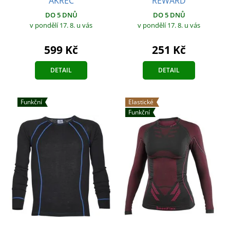
REWARD
AKREC
DO 5 DNŮ
DO 5 DNŮ
v pondělí 17. 8.
u vás
v pondělí 17. 8.
u vás
251 Kč
599 Kč
DETAIL
DETAIL
Funkční
Elastické
Funkční