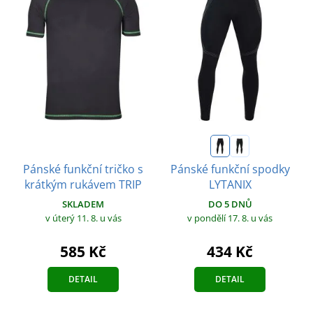
Pánské funkční tričko s
Pánské funkční spodky
krátkým rukávem TRIP
LYTANIX
SKLADEM
DO 5 DNŮ
v úterý 11. 8.
u vás
v pondělí 17. 8.
u vás
585 Kč
434 Kč
DETAIL
DETAIL