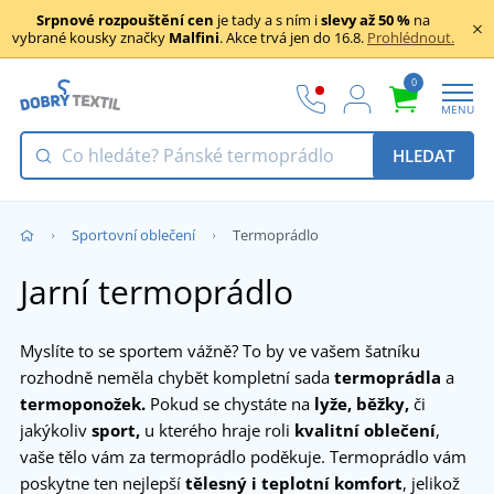
Srpnové rozpouštění cen
je tady a s ním i
slevy až 50 %
na
vybrané kousky značky
Malfini
. Akce trvá jen do 16.8.
Prohlédnout.
0
MENU
HLEDAT
Sportovní oblečení
Termoprádlo
Jarní termoprádlo
Myslíte to se sportem vážně? To by ve vašem šatníku
rozhodně neměla chybět kompletní sada
termoprádla
a
termoponožek.
Pokud se chystáte na
lyže, běžky,
či
jakýkoliv
sport,
u kterého hraje roli
kvalitní oblečení
,
vaše tělo vám za termoprádlo poděkuje. Termoprádlo vám
poskytne ten nejlepší
tělesný i teplotní komfort
, jelikož