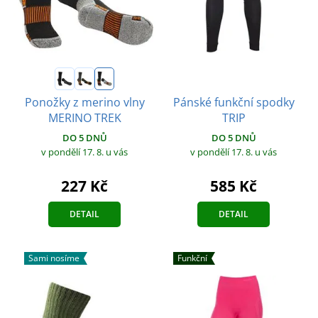
Pánské funkční spodky
Ponožky z merino vlny
TRIP
MERINO TREK
DO 5 DNŮ
DO 5 DNŮ
v pondělí 17. 8.
u vás
v pondělí 17. 8.
u vás
585 Kč
227 Kč
DETAIL
DETAIL
Sami nosíme
Funkční