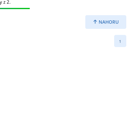
y z 2.
NAHORU
1