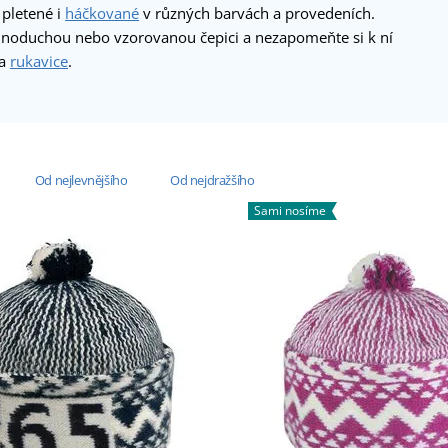
pletené i
háčkované
v různých barvách a provedeních.
ednoduchou nebo vzorovanou čepici a nezapomeňte si k ní
a
rukavice
.
Od nejlevnějšího
Od nejdražšího
Sami nosíme