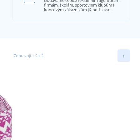
Dodáváme čepice reklamním agenturám,
firmám, školám, sportovním klubům i
koncovým zákazníkům již od 1 kusu.
Zobrazuji 1-2 z 2
1