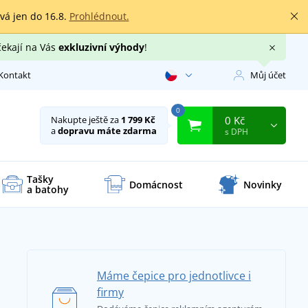
rvá jen do 16.8.
Prohlédnout.
čekají na Vás
exkluzivní výhody
!
Kontakt
Můj účet
0
0 Kč
Nakupte ještě za
1 799 Kč
a
dopravu máte zdarma
s DPH
Tašky
Domácnost
Novinky
a batohy
Máme čepice pro jednotlivce i
firmy