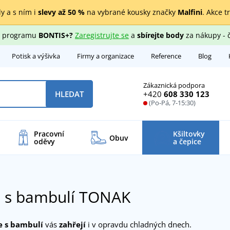
y a s ním i
slevy až 50 %
na vybrané kousky značky
Malfini
. Akce t
ho programu
BONTIS+?
Zaregistrujte se
a
sbírejte body
za nákupy - 
Potisk a výšivka
Firmy a organizace
Reference
Blog
Zákaznická podpora
+420
608 330 123
HLEDAT
(Po-Pá, 7-15:30)
Pracovní
Kšiltovky
Obuv
oděvy
a čepice
e s bambulí TONAK
e s bambulí
vás
zahřejí
i v opravdu chladných dnech.