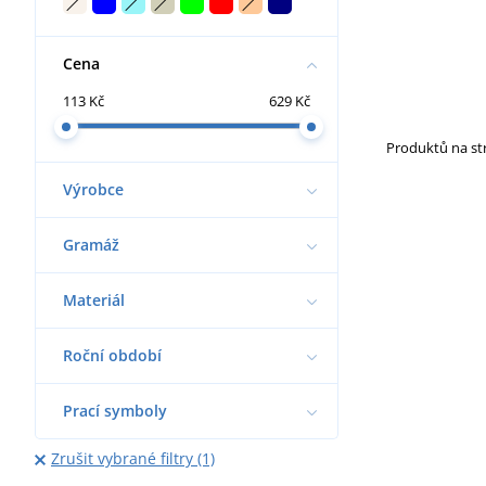
Cena
113 Kč
629 Kč
Produktů na s
Výrobce
Gramáž
Materiál
Roční období
Prací symboly
Zrušit vybrané filtry (1)