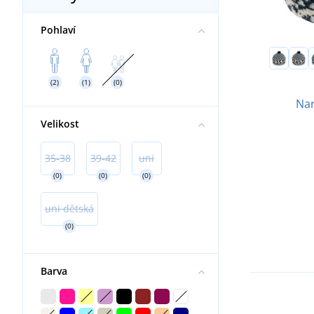
Pohlaví
(2)
(1)
(0)
Nar
Velikost
35-38
39-42
uni
(0)
(0)
(0)
uni dětská
(0)
Barva