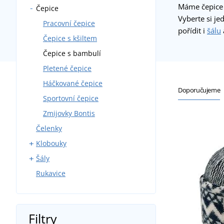
Máme čepice 
Čepice
S rovným kšiltem
Vyberte si j
Sportovní
Pracovní čepice
pořídit i
šálu
Bez zapínání
Čepice s kšiltem
Reklamní
Čepice s bambulí
Pletené čepice
Háčkované čepice
Doporučujeme
Sportovní čepice
Zmijovky Bontis
Čelenky
Klobouky
Šály
Sportovní klobouky
Rukavice
Plážové klobouky
Pletené
Kruhové
Velké
Filtry