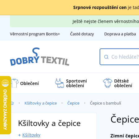
Srpnové rozpouštění cen
je tad
Ještě nejste členem věrnostní
Věrnostní program Bontis+
Časté dotazy
Doprava a platba
Sportovní
Dětské
Oblečení
oblečení
oblečení
Kšiltovky a čepice
Čepice
Čepice s bambulí
Čepic
Kšiltovky a čepice
Kšiltovky
Zimní čepic