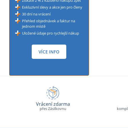
Získáte 2 % z každého nákupu zpět
Exkluzivní slevy a akce jen pro členy
30 dní na vrácení
Přehled objednávek a faktur na
jednom místě
Uložené údaje pro rychlejší nákup
VÍCE INFO
Vrácení zdarma
přes Zásilkovnu
komple