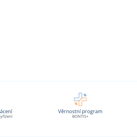
ácení
Věrnostní program
yřízení
BONTIS+