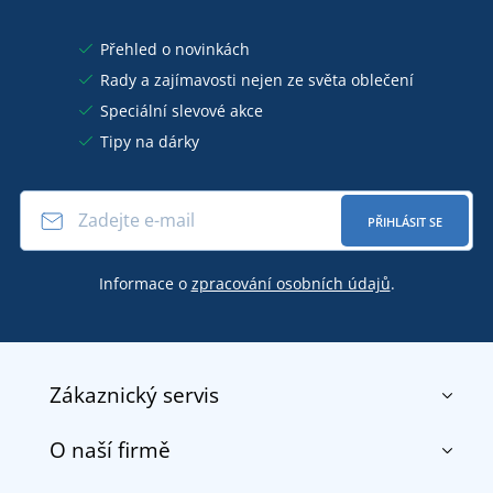
Přehled o novinkách
Rady a zajímavosti nejen ze světa oblečení
Speciální slevové akce
Tipy na dárky
PŘIHLÁSIT SE
Informace o
zpracování osobních údajů
.
Zákaznický servis
O naší firmě
Kontakt
Obchodní podmínky