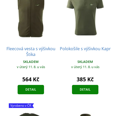
Fleecová vesta s výšivkou
Polokošile s výšivkou Kapr
Štika
SKLADEM
SKLADEM
v úterý 11. 8.
u vás
v úterý 11. 8.
u vás
385 Kč
564 Kč
DETAIL
DETAIL
Vyrobeno v ČR