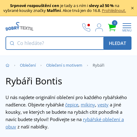
Srpnové rozpouštění cen
je tady a s ním i
slevy až 50 %
na
vybrané kousky značky
Malfini
. Akce trvá jen do 16.8.
Prohlédnout.
0
MENU
HLEDAT
Oblečení
Oblečení s motivem
Rybáři
Rybáři Bontis
U nás najdete originální oblečení pro každého rybářského
nadšence. Objevte rybářské
čepice
,
mikiny
,
vesty
a jiné
kousky, ve kterých se budete na rybách cítit pohodlně a
navíc budete styloví! Podívejte se na
rybářské oblečení a
obuv
z naší nabídky.