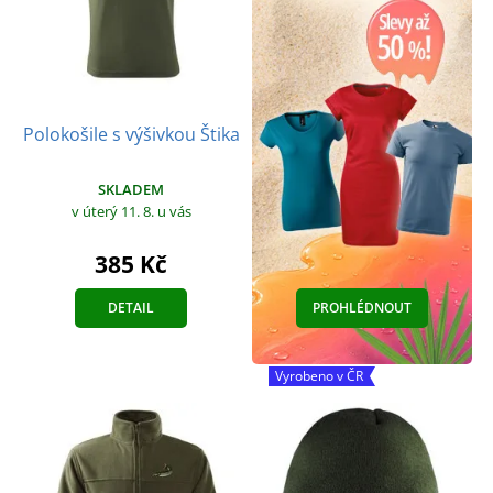
Polokošile s výšivkou Štika
SKLADEM
v úterý 11. 8.
u vás
385 Kč
DETAIL
PROHLÉDNOUT
Vyrobeno v ČR