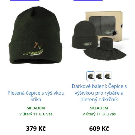
Dárkové balení: Čepice s
Pletená čepice s výšivkou
výšivkou pro rybáře a
Štika
pletený nákrčník
SKLADEM
SKLADEM
v úterý 11. 8.
u vás
v úterý 11. 8.
u vás
379 Kč
609 Kč