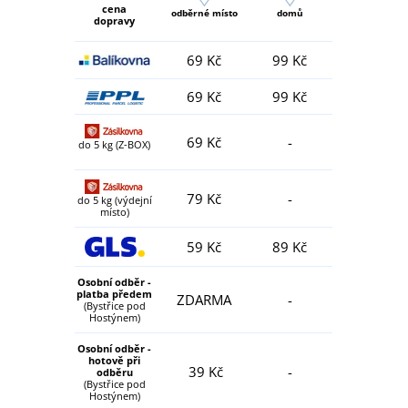
cena
odběrné místo
domů
dopravy
69 Kč
99 Kč
69 Kč
99 Kč
69 Kč
-
do 5 kg (Z-BOX)
79 Kč
-
do 5 kg (výdejní
místo)
59 Kč
89 Kč
Osobní odběr -
platba předem
ZDARMA
-
(Bystřice pod
Hostýnem)
Osobní odběr -
hotově při
39 Kč
-
odběru
(Bystřice pod
Hostýnem)