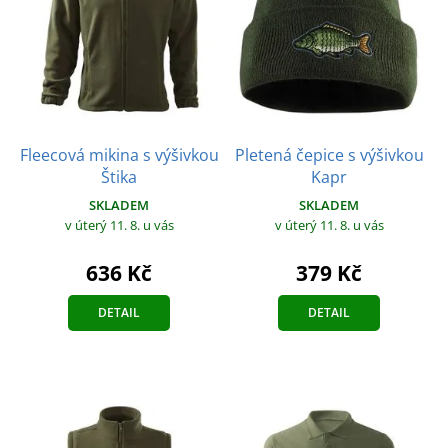
Fleecová mikina s výšivkou
Pletená čepice s výšivkou
Štika
Kapr
SKLADEM
SKLADEM
v úterý 11. 8.
u vás
v úterý 11. 8.
u vás
636 Kč
379 Kč
DETAIL
DETAIL