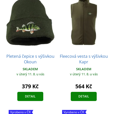
Pletená čepice s výšivkou
Fleecová vesta s výšivkou
Okoun
Kapr
SKLADEM
SKLADEM
v úterý 11. 8.
u vás
v úterý 11. 8.
u vás
379 Kč
564 Kč
DETAIL
DETAIL
Vyrobeno v ČR
Vyrobeno v ČR