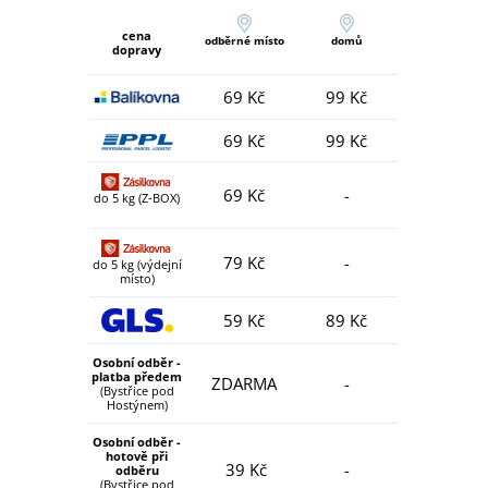
cena
odběrné místo
domů
dopravy
69 Kč
99 Kč
69 Kč
99 Kč
69 Kč
-
do 5 kg (Z-BOX)
79 Kč
-
do 5 kg (výdejní
místo)
59 Kč
89 Kč
Osobní odběr -
platba předem
ZDARMA
-
(Bystřice pod
Hostýnem)
Osobní odběr -
hotově při
39 Kč
-
odběru
(Bystřice pod