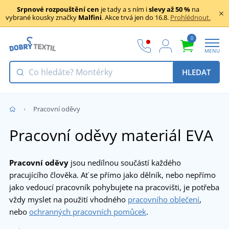
Srpnové rozpouštění cen
je tady a s ním i
slevy až 50 %
na
vybrané kousky značky
Malfini
. Akce trvá jen do 16.8.
Prohlédnout.
0
MENU
HLEDAT
Pracovní oděvy
Pracovní oděvy materiál EVA
Pracovní oděvy
jsou nedílnou součástí každého
pracujícího člověka. Ať se přímo jako dělník, nebo nepřímo
jako vedoucí pracovník pohybujete na pracovišti, je potřeba
vždy myslet na použití vhodného
pracovního oblečení
,
nebo
ochranných pracovních pomůcek
.