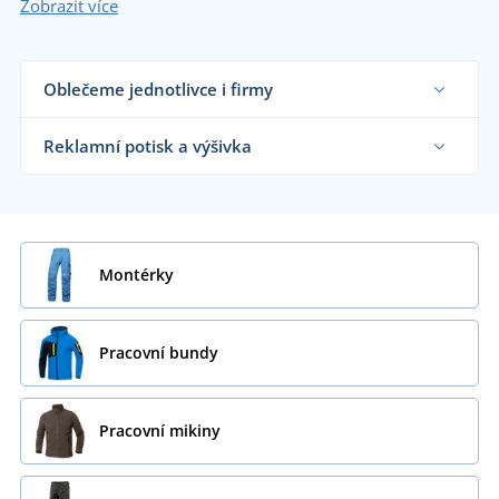
Zobrazit více
Oblečeme jednotlivce i firmy
Dodáváme pracovní oblečení řemeslníkům,
velkým výrobním firmám i koncovým zákazníkům
Reklamní potisk a výšivka
již od 1 kusu.
Chci vědět více
Na námi dodávané pracovní oblečení vám
natiskneme nebo vyšijeme motiv dle vašeho
přání.
Chci vědět více
Montérky
Pracovní bundy
Pracovní mikiny