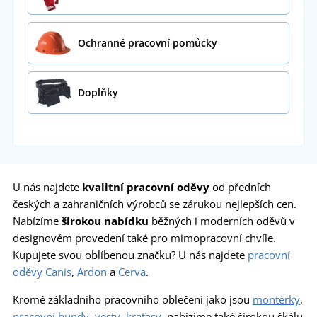
Ochranné pracovní pomůcky
Doplňky
U nás najdete
kvalitní
pracovní oděvy
od předních
českých a zahraničních výrobců se zárukou nejlepších cen.
Nabízíme
širokou nabídku
běžných i moderních oděvů v
designovém provedení také pro mimopracovní chvíle.
Kupujete svou oblíbenou značku? U nás najdete
pracovní
oděvy Canis
,
Ardon
a
Cerva
.
Kromě základního pracovního oblečení jako jsou
montérky
,
pracovní bundy
,
vesty
,
kraťasy
, nabízíme také širokou škálu