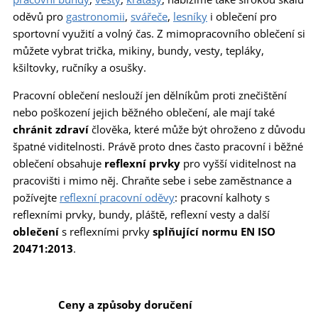
oděvů pro
gastronomii
,
svářeče
,
lesníky
i oblečení pro
sportovní využití a volný čas. Z mimopracovního oblečení si
můžete vybrat trička, mikiny, bundy, vesty, tepláky,
kšiltovky, ručníky a osušky.
Pracovní oblečení neslouží jen dělníkům proti znečištění
nebo poškození jejich běžného oblečení, ale mají také
chránit zdraví
člověka, které může být ohroženo z důvodu
špatné viditelnosti. Právě proto dnes často pracovní i běžné
oblečení obsahuje
reflexní prvky
pro vyšší viditelnost na
pracovišti i mimo něj. Chraňte sebe i sebe zaměstnance a
požívejte
reflexní pracovní oděvy
: pracovní kalhoty s
reflexními prvky, bundy, pláště, reflexní vesty a další
oblečení
s reflexními prvky
splňující normu EN ISO
20471:2013
.
Ceny a způsoby doručení